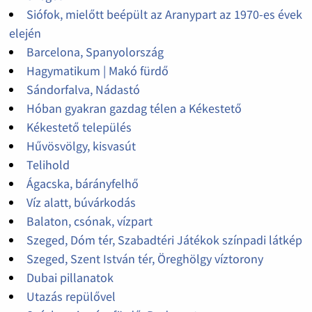
Siófok, mielőtt beépült az Aranypart az 1970-es évek
elején
Barcelona, Spanyolország
Hagymatikum | Makó fürdő
Sándorfalva, Nádastó
Hóban gyakran gazdag télen a Kékestető
Kékestető település
Hűvösvölgy, kisvasút
Telihold
Ágacska, bárányfelhő
Víz alatt, búvárkodás
Balaton, csónak, vízpart
Szeged, Dóm tér, Szabadtéri Játékok színpadi látkép
Szeged, Szent István tér, Öreghölgy víztorony
Dubai pillanatok
Utazás repülővel