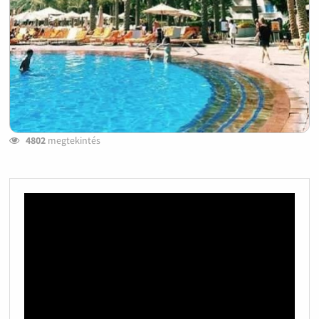
4802
megtekintés