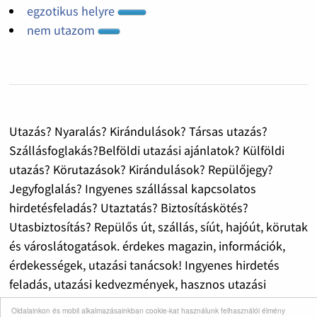
egzotikus helyre
nem utazom
Utazás? Nyaralás? Kirándulások? Társas utazás?
Szállásfoglakás?Belföldi utazási ajánlatok? Külföldi
utazás? Körutazások? Kirándulások? Repülőjegy?
Jegyfoglalás? Ingyenes szállással kapcsolatos
hirdetésfeladás? Utaztatás? Biztosításkötés?
Utasbiztosítás? Repülős út, szállás, síút, hajóút, körutak
és városlátogatások. érdekes magazin, információk,
érdekességek, utazási tanácsok! Ingyenes hirdetés
feladás, utazási kedvezmények, hasznos utazási
információk!
Oldalainkon és mobil alkalmazásainkban cookie-kat használunk felhasználói élmény