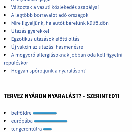
Változtak a vasúti közlekedés szabályai
A legtöbb borravalót adó országok
Mire figyeljünk, ha autót bérelünk külföldön
Utazás gyerekkel
Egzotikus utazások előtti oltás
Új vakcin az utazási hasmenésre
A mogyoró allergiásoknak jobban oda kell figyelni
repüléskor
Hogyan spóroljunk a nyaraláson?
TERVEZ NYÁRON NYARALÁST? - SZERINTED?!
belföldre
európába
tengerentúlra