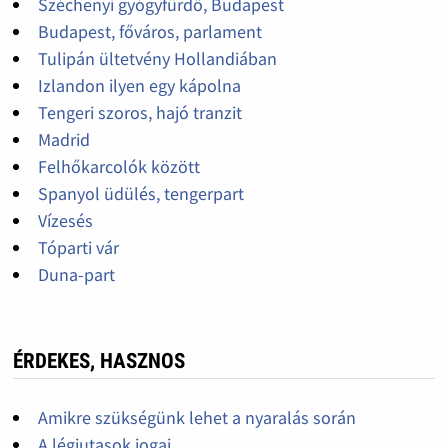
Széchenyi gyógyfürdő, Budapest
Budapest, főváros, parlament
Tulipán ültetvény Hollandiában
Izlandon ilyen egy kápolna
Tengeri szoros, hajó tranzit
Madrid
Felhőkarcolók között
Spanyol üdülés, tengerpart
Vízesés
Tóparti vár
Duna-part
ÉRDEKES, HASZNOS
Amikre szükségünk lehet a nyaralás során
A légiutasok jogai