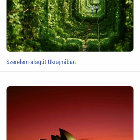
Szerelem-alagút Ukrajnában