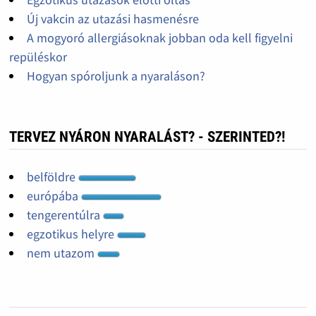
Új vakcin az utazási hasmenésre
A mogyoró allergiásoknak jobban oda kell figyelni
repüléskor
Hogyan spóroljunk a nyaraláson?
TERVEZ NYÁRON NYARALÁST? - SZERINTED?!
belföldre
európába
tengerentúlra
egzotikus helyre
nem utazom