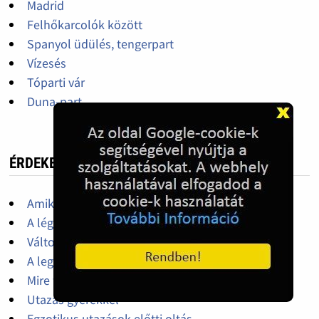
Madrid
Felhőkarcolók között
Spanyol üdülés, tengerpart
Vízesés
Tóparti vár
Duna-part
ÉRDEKES, HASZNOS
Amikre szükségünk lehet a nyaralás során
A légiutasok jogai
Változtak a vasúti közlekedés szabályai
A legtöbb borravalót adó országok
Mire figyeljünk, ha autót bérelünk külföldön
Utazás gyerekkel
Egzotikus utazások előtti oltás