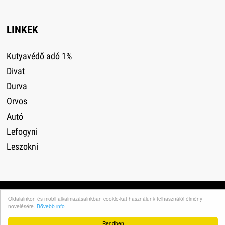
LINKEK
Kutyavédő adó 1%
Divat
Durva
Orvos
Autó
Lefogyni
Leszokni
Impresszum
·
Adatvédelem
·
Médiaajánlat
·
Oldalainkon és mobil alkalmazásainkban cookie-kat használunk felhasználói élmény
növelésére.
Bővebb info
Rendben