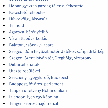
Hóban gyakran gazdag télen a Kékestető
Kékestető település
Hűvösvölgy, kisvasút
Telihold
Ágacska, bárányfelhő
Víz alatt, búvárkodás
Balaton, csónak, vízpart
Szeged, Dóm tér, Szabadtéri Játékok színpadi látkép
Szeged, Szent István tér, Öreghölgy víztorony
Dubai pillanatok
Utazás repülővel
Széchenyi gyógyfürdő, Budapest
Budapest, főváros, parlament
Tulipán ültetvény Hollandiában
Izlandon ilyen egy kápolna
Tengeri szoros, hajó tranzit