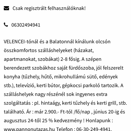
Csak regisztrált felhasználóknak!
06302494941
VELENCEI-tónál és a Balatonnál kínálunk olcsón
összkomfortos szálláshelyeket (házakat,
apartmanokat, szobákat) 2-8 fősig. A szépen
berendezett szobákhoz saját fürdőszoba, jól felszerelt
konyha (tűzhely, hűtő, mikrohullámú sütő, edények
stb.), televízió, kerti bútor, gépkocsi parkoló tartozik. A
szálláshelyek nagy részénél sok ingyenes extra
szolgáltatás : pl. hintaágy, kerti tűzhely és kerti grill, stb.
található. Ár : már 2.900.- Ft-tól /fő/nap , június 20-ig és
augusztus 24-től 25 % kedvezmény ! Honlapunk :
www.pannonutazas.hu Telefon : 06-30-249-4941.