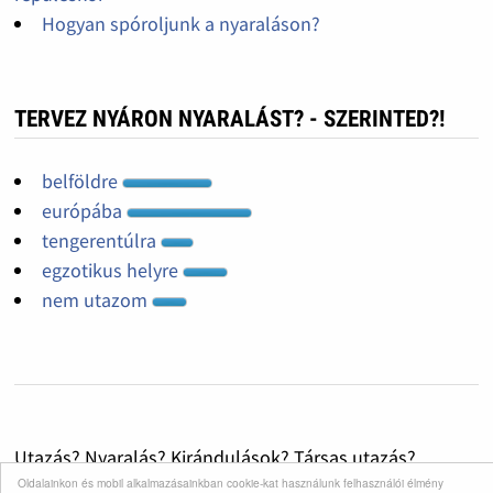
Hogyan spóroljunk a nyaraláson?
TERVEZ NYÁRON NYARALÁST? - SZERINTED?!
belföldre
európába
tengerentúlra
egzotikus helyre
nem utazom
Utazás? Nyaralás? Kirándulások? Társas utazás?
Szállásfoglakás?Belföldi utazási ajánlatok? Külföldi
Oldalainkon és mobil alkalmazásainkban cookie-kat használunk felhasználói élmény