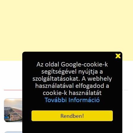
Homokos tengerpart, Lido di Jesolo,
Olaszország
2025. Oct. 28.