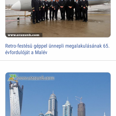
Retro-festésû géppel ünnepli megalakulásának 65.
évfordulóját a Malév