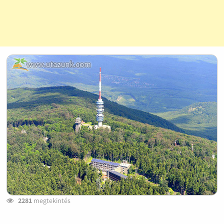
2281
megtekintés