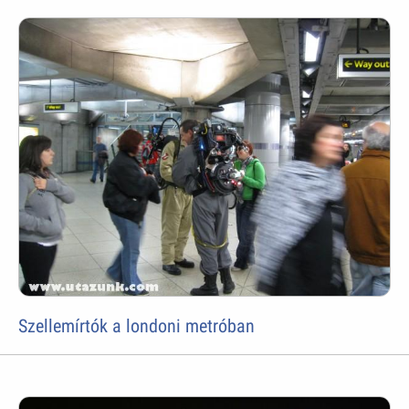
Szellemírtók a londoni metróban