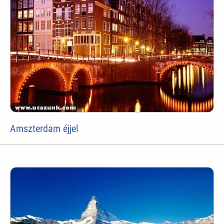
Amszterdam éjjel