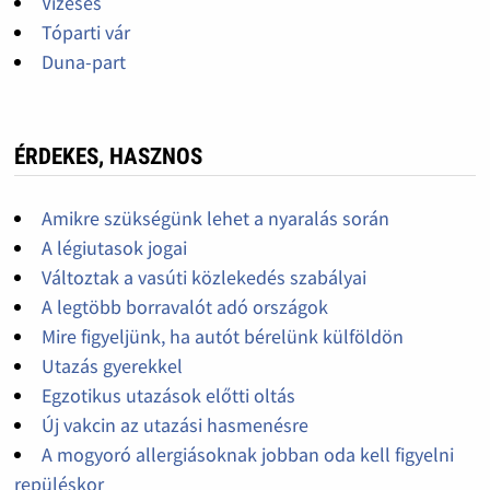
Vízesés
Tóparti vár
Duna-part
ÉRDEKES, HASZNOS
Amikre szükségünk lehet a nyaralás során
A légiutasok jogai
Változtak a vasúti közlekedés szabályai
A legtöbb borravalót adó országok
Mire figyeljünk, ha autót bérelünk külföldön
Utazás gyerekkel
Egzotikus utazások előtti oltás
Új vakcin az utazási hasmenésre
A mogyoró allergiásoknak jobban oda kell figyelni
repüléskor