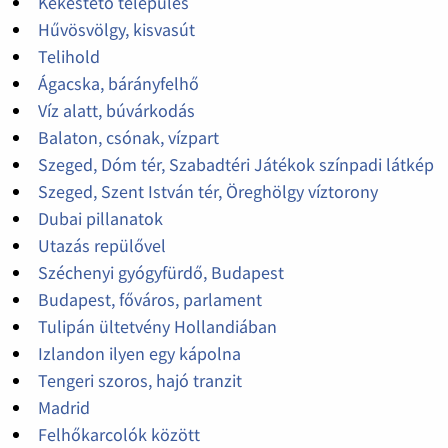
Kékestető település
Hűvösvölgy, kisvasút
Telihold
Ágacska, bárányfelhő
Víz alatt, búvárkodás
Balaton, csónak, vízpart
Szeged, Dóm tér, Szabadtéri Játékok színpadi látkép
Szeged, Szent István tér, Öreghölgy víztorony
Dubai pillanatok
Utazás repülővel
Széchenyi gyógyfürdő, Budapest
Budapest, főváros, parlament
Tulipán ültetvény Hollandiában
Izlandon ilyen egy kápolna
Tengeri szoros, hajó tranzit
Madrid
Felhőkarcolók között