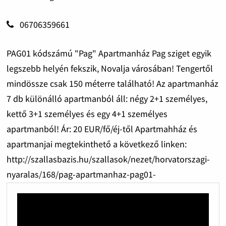
06706359661
PAG01 kódszámú "Pag" Apartmanház Pag sziget egyik
legszebb helyén fekszik, Novalja városában! Tengertől
mindössze csak 150 méterre található! Az apartmanház
7 db különálló apartmanból áll: négy 2+1 személyes,
kettő 3+1 személyes és egy 4+1 személyes
apartmanból! Ár: 20 EUR/fő/éj-től Apartmahház és
apartmanjai megtekinthető a következő linken:
http://szallasbazis.hu/szallasok/nezet/horvatorszagi-
nyaralas/168/pag-apartmanhaz-pag01-