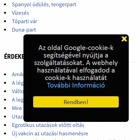
Spanyol üdülés, tengerpart
Vízesés
Tóparti vár
Duna-part
ÉRDEKES, HASZNOS
Amikre szükségünk lehet a nyaralás során
A légiutasok jogai
Változtak a vasúti közlekedés szabályai
A legtöbb borravalót adó országok
Mire figyeljünk, ha autót bérelünk külföldön
Utazás gyerekkel
Egzotikus utazások előtti oltás
Új vakcin az utazási hasmenésre