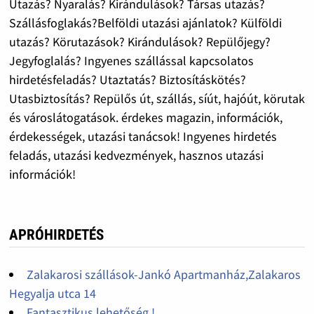
Utazás? Nyaralás? Kirándulások? Társas utazás?
Szállásfoglakás?Belföldi utazási ajánlatok? Külföldi
utazás? Körutazások? Kirándulások? Repülőjegy?
Jegyfoglalás? Ingyenes szállással kapcsolatos
hirdetésfeladás? Utaztatás? Biztosításkötés?
Utasbiztosítás? Repülős út, szállás, síút, hajóút, körutak
és városlátogatások. érdekes magazin, információk,
érdekességek, utazási tanácsok! Ingyenes hirdetés
feladás, utazási kedvezmények, hasznos utazási
információk!
APRÓHIRDETÉS
Zalakarosi szállások-Jankó Apartmanház,Zalakaros
Hegyalja utca 14
Fantasztikus lehetőség !