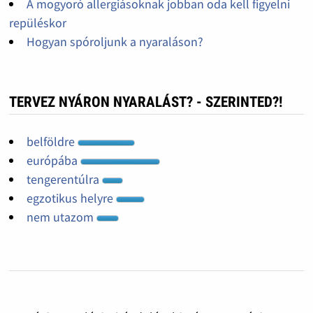
A mogyoró allergiásoknak jobban oda kell figyelni
repüléskor
Hogyan spóroljunk a nyaraláson?
TERVEZ NYÁRON NYARALÁST? - SZERINTED?!
belföldre
európába
tengerentúlra
egzotikus helyre
nem utazom