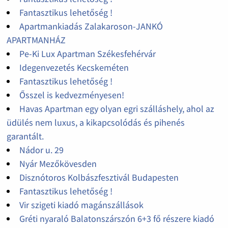
Fantasztikus lehetőség !
Apartmankiadás Zalakaroson-JANKÓ
APARTMANHÁZ
Pe-Ki Lux Apartman Székesfehérvár
Idegenvezetés Kecskeméten
Fantasztikus lehetőség !
Ősszel is kedvezményesen!
Havas Apartman egy olyan egri szálláshely, ahol az
üdülés nem luxus, a kikapcsolódás és pihenés
garantált.
Nádor u. 29
Nyár Mezőkövesden
Disznótoros Kolbászfesztivál Budapesten
Fantasztikus lehetőség !
Vir szigeti kiadó magánszállások
Gréti nyaraló Balatonszárszón 6+3 fő részere kiadó