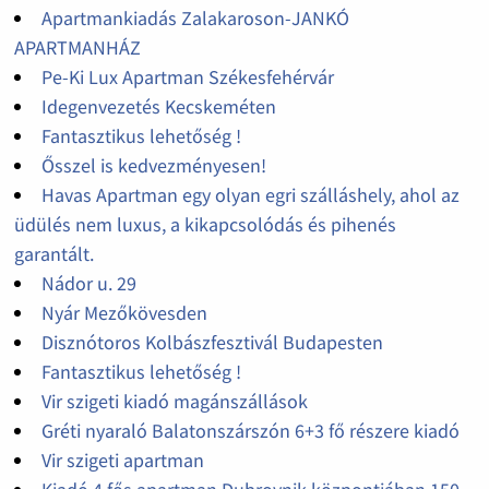
Apartmankiadás Zalakaroson-JANKÓ
APARTMANHÁZ
Pe-Ki Lux Apartman Székesfehérvár
Idegenvezetés Kecskeméten
Fantasztikus lehetőség !
Ősszel is kedvezményesen!
Havas Apartman egy olyan egri szálláshely, ahol az
üdülés nem luxus, a kikapcsolódás és pihenés
garantált.
Nádor u. 29
Nyár Mezőkövesden
Disznótoros Kolbászfesztivál Budapesten
Fantasztikus lehetőség !
Vir szigeti kiadó magánszállások
Gréti nyaraló Balatonszárszón 6+3 fő részere kiadó
Vir szigeti apartman