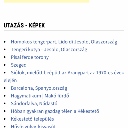
UTAZÁS - KÉPEK
Homokos tengerpart, Lido di Jesolo, Olaszország
Tengeri kutya - Jesolo, Olaszország
Pisai ferde torony
Szeged
Siófok, mielőtt beépült az Aranypart az 1970-es évek
elején
Barcelona, Spanyolország
Hagymatikum | Makó fürdő
Sándorfalva, Nádastó
Hóban gyakran gazdag télen a Kékestető
Kékestető település
Hűvösvölgy, kisvasút