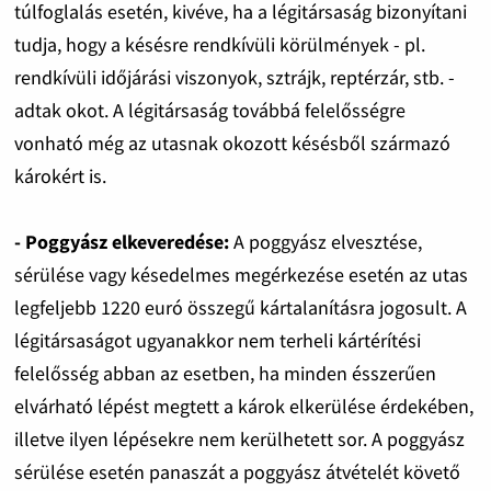
túlfoglalás esetén, kivéve, ha a légitársaság bizonyítani
tudja, hogy a késésre rendkívüli körülmények - pl.
rendkívüli időjárási viszonyok, sztrájk, reptérzár, stb. -
adtak okot. A légitársaság továbbá felelősségre
vonható még az utasnak okozott késésből származó
károkért is.
- Poggyász elkeveredése:
A poggyász elvesztése,
sérülése vagy késedelmes megérkezése esetén az utas
legfeljebb 1220 euró összegű kártalanításra jogosult. A
légitársaságot ugyanakkor nem terheli kártérítési
felelősség abban az esetben, ha minden ésszerűen
elvárható lépést megtett a károk elkerülése érdekében,
illetve ilyen lépésekre nem kerülhetett sor. A poggyász
sérülése esetén panaszát a poggyász átvételét követő