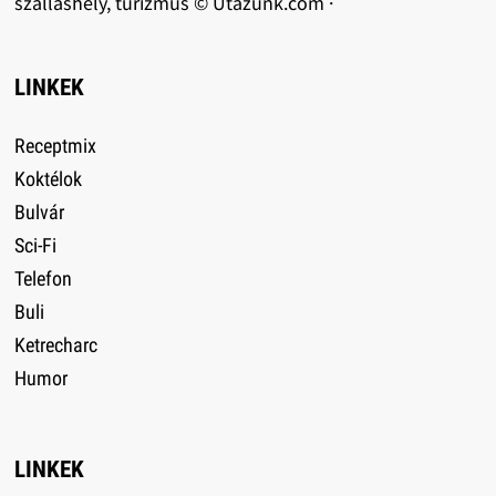
szálláshely, turizmus © Utazunk.com ·
LINKEK
Receptmix
Koktélok
Bulvár
Sci-Fi
Telefon
Buli
Ketrecharc
Humor
LINKEK