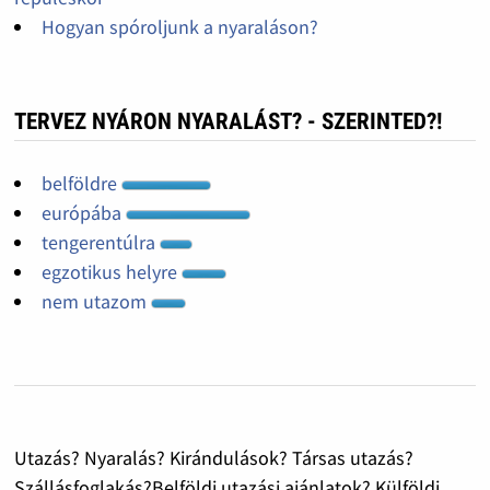
Hogyan spóroljunk a nyaraláson?
TERVEZ NYÁRON NYARALÁST? - SZERINTED?!
belföldre
európába
tengerentúlra
egzotikus helyre
nem utazom
Utazás? Nyaralás? Kirándulások? Társas utazás?
Szállásfoglakás?Belföldi utazási ajánlatok? Külföldi