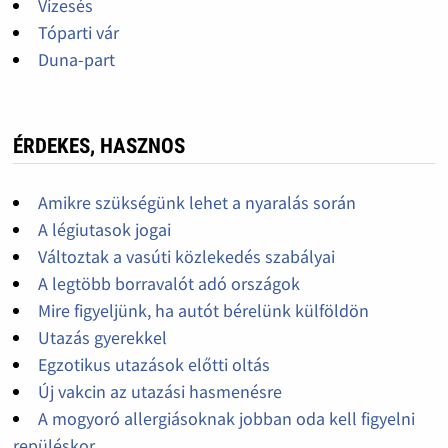
Vízesés
Tóparti vár
Duna-part
ÉRDEKES, HASZNOS
Amikre szükségünk lehet a nyaralás során
A légiutasok jogai
Változtak a vasúti közlekedés szabályai
A legtöbb borravalót adó országok
Mire figyeljünk, ha autót bérelünk külföldön
Utazás gyerekkel
Egzotikus utazások előtti oltás
Új vakcin az utazási hasmenésre
A mogyoró allergiásoknak jobban oda kell figyelni
repüléskor