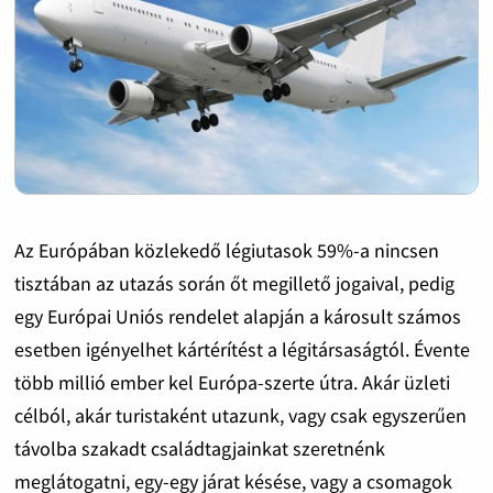
Az Európában közlekedő légiutasok 59%-a nincsen
tisztában az utazás során őt megillető jogaival, pedig
egy Európai Uniós rendelet alapján a károsult számos
esetben igényelhet kártérítést a légitársaságtól. Évente
több millió ember kel Európa-szerte útra. Akár üzleti
célból, akár turistaként utazunk, vagy csak egyszerűen
távolba szakadt családtagjainkat szeretnénk
meglátogatni, egy-egy járat késése, vagy a csomagok