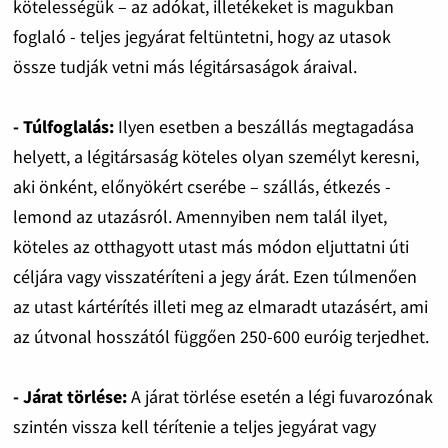
kötelességük – az adókat, illetékeket is magukban
foglaló - teljes jegyárat feltüntetni, hogy az utasok
össze tudják vetni más légitársaságok áraival.
- Túlfoglalás:
Ilyen esetben a beszállás megtagadása
helyett, a légitársaság köteles olyan személyt keresni,
aki önként, előnyökért cserébe – szállás, étkezés -
lemond az utazásról. Amennyiben nem talál ilyet,
köteles az otthagyott utast más módon eljuttatni úti
céljára vagy visszatéríteni a jegy árát. Ezen túlmenően
az utast kártérítés illeti meg az elmaradt utazásért, ami
az útvonal hosszától függően 250-600 euróig terjedhet.
- Járat törlése:
A járat törlése esetén a légi fuvarozónak
szintén vissza kell térítenie a teljes jegyárat vagy