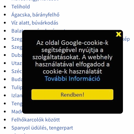
Telihold
Ágacska, bárányfelhő
Víz alatt, búvárkodás
Balaton, csónak, vízpart
Szeged, Dóm tér, Szabadtéri Játékok színpadi látkép
Szeged, Szent István tér, Öreghölgy víztorony
Dubai pillanatok
Utazás repülővel
Széchenyi gyógyfürdő, Budapest
Budapest, főváros, parlament
Tulipán ültetvény Hollandiában
Izlandon ilyen egy kápolna
Tengeri szoros, hajó tranzit
Madrid
Felhőkarcolók között
Spanyol üdülés, tengerpart