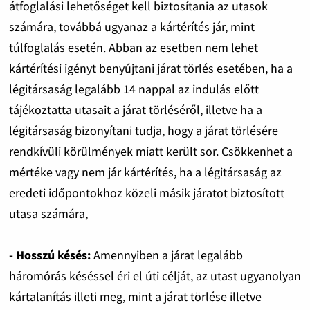
átfoglalási lehetőséget kell biztosítania az utasok
számára, továbbá ugyanaz a kártérítés jár, mint
túlfoglalás esetén. Abban az esetben nem lehet
kártérítési igényt benyújtani járat törlés esetében, ha a
légitársaság legalább 14 nappal az indulás előtt
tájékoztatta utasait a járat törléséről, illetve ha a
légitársaság bizonyítani tudja, hogy a járat törlésére
rendkívüli körülmények miatt került sor. Csökkenhet a
mértéke vagy nem jár kártérítés, ha a légitársaság az
eredeti időpontokhoz közeli másik járatot biztosított
utasa számára,
- Hosszú késés:
Amennyiben a járat legalább
háromórás késéssel éri el úti célját, az utast ugyanolyan
kártalanítás illeti meg, mint a járat törlése illetve