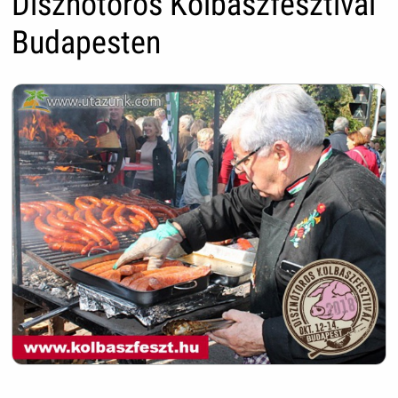
Disznótoros Kolbászfesztivál
Budapesten