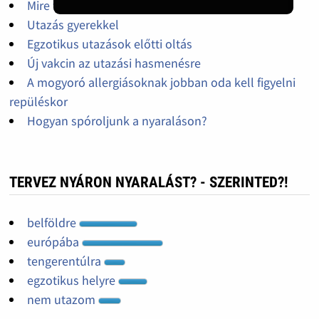
Mire figyeljünk, ha autót bérelünk külföldön
Utazás gyerekkel
Egzotikus utazások előtti oltás
Új vakcin az utazási hasmenésre
A mogyoró allergiásoknak jobban oda kell figyelni
repüléskor
Hogyan spóroljunk a nyaraláson?
TERVEZ NYÁRON NYARALÁST? - SZERINTED?!
belföldre
európába
tengerentúlra
egzotikus helyre
nem utazom