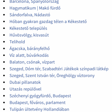
Barcelona, Spanyolország
Hagymatikum | Makó fürdő
Sándorfalva, Nádastó
Hóban gyakran gazdag télen a Kékestető
Kékestető település
Hűvösvölgy, kisvasút
Telihold
Ágacska, bárányfelhő
Víz alatt, búvárkodás
Balaton, csónak, vízpart
Szeged, Dóm tér, Szabadtéri Játékok színpadi látkép
Szeged, Szent István tér, Öreghölgy víztorony
Dubai pillanatok
Utazás repülővel
Széchenyi gyógyfürdő, Budapest
Budapest, főváros, parlament
Tulipán ültetvény Hollandiában