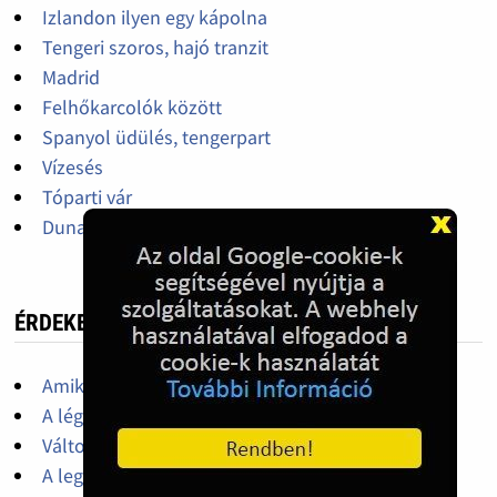
Izlandon ilyen egy kápolna
Tengeri szoros, hajó tranzit
Madrid
Felhőkarcolók között
Spanyol üdülés, tengerpart
Vízesés
Tóparti vár
Duna-part
ÉRDEKES, HASZNOS
Amikre szükségünk lehet a nyaralás során
A légiutasok jogai
Változtak a vasúti közlekedés szabályai
A legtöbb borravalót adó országok