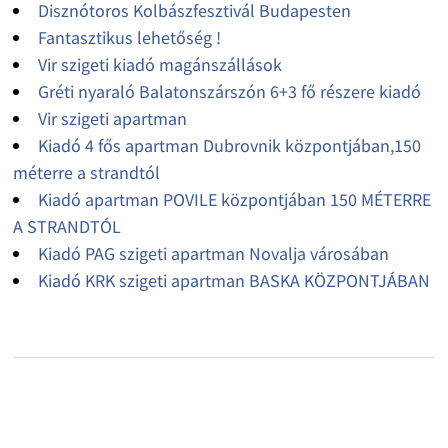
Disznótoros Kolbászfesztivál Budapesten
Fantasztikus lehetőség !
Vir szigeti kiadó magánszállások
Gréti nyaraló Balatonszárszón 6+3 fő részere kiadó
Vir szigeti apartman
Kiadó 4 fős apartman Dubrovnik központjában,150
méterre a strandtól
Kiadó apartman POVILE központjában 150 MÉTERRE
A STRANDTÓL
Kiadó PAG szigeti apartman Novalja városában
Kiadó KRK szigeti apartman BASKA KÖZPONTJÁBAN