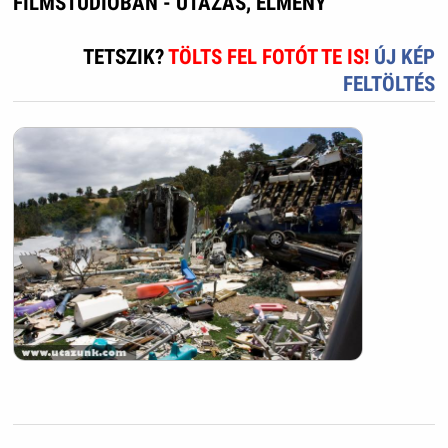
FILMSTÚDIÓBAN - UTAZÁS, ÉLMÉNY
TETSZIK?
TÖLTS FEL FOTÓT TE IS!
ÚJ KÉP
FELTÖLTÉS