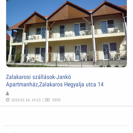
Zalakarosi szállások-Jankó
Apartmanház,Zalakaros Hegyalja utca 14
2026.01.18. 14:23
|
5950