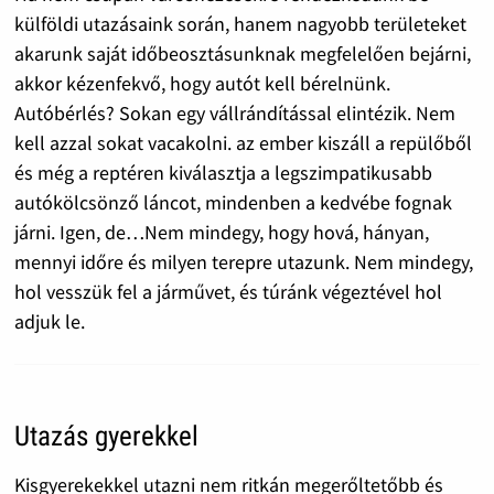
külföldi utazásaink során, hanem nagyobb területeket
akarunk saját időbeosztásunknak megfelelően bejárni,
akkor kézenfekvő, hogy autót kell bérelnünk.
Autóbérlés? Sokan egy vállrándítással elintézik. Nem
kell azzal sokat vacakolni. az ember kiszáll a repülőből
és még a reptéren kiválasztja a legszimpatikusabb
autókölcsönző láncot, mindenben a kedvébe fognak
járni. Igen, de…Nem mindegy, hogy hová, hányan,
mennyi időre és milyen terepre utazunk. Nem mindegy,
hol vesszük fel a járművet, és túránk végeztével hol
adjuk le.
Utazás gyerekkel
Kisgyerekekkel utazni nem ritkán megerőltetőbb és