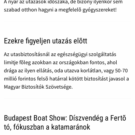
A nyár az utazások idõszaka, de bizony ilyenkor sem
szabad otthon hagyni a megfelelõ gyógyszereket!
Ezekre figyeljen utazás elõtt
Az utasbiztosításnál az egészségügyi szolgáltatás
limitje fõleg azokban az országokban fontos, ahol
drága az ilyen ellátás, oda utazva korlátlan, vagy 50-70
millió forintos felsõ határral kötött biztosítást javasol a
Magyar Biztosítók Szövetsége.
Budapest Boat Show: Díszvendég a Fertõ
tó, fókuszban a katamaránok