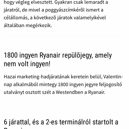
hogy végleg elvesztett. Gyakran csak lemaradt a
járatról, de mivel a poggyászcímkérõl ismert a
célállomás, a következõ járatok valamelyikével
általában megérkezik.
1800 ingyen Ryanair repülõjegy, amely
nem volt ingyen!
Hazai marketing-hadjáratának keretein belül, Valentin-
nap alkalmából mintegy 1800 ingyen jegyre feljogosító
utalványt osztott szét a Westendben a Ryanair.
6 járattal, és a 2-es terminálról startolt a