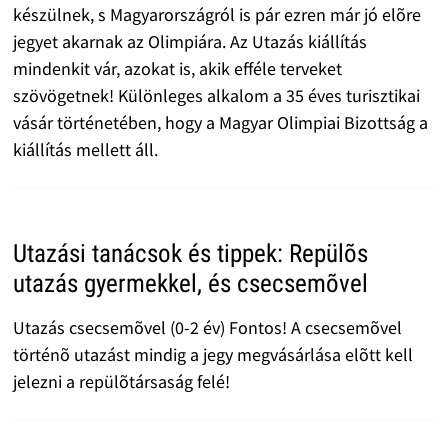
készülnek, s Magyarországról is pár ezren már jó elõre
jegyet akarnak az Olimpiára. Az Utazás kiállítás
mindenkit vár, azokat is, akik efféle terveket
szövögetnek! Különleges alkalom a 35 éves turisztikai
vásár történetében, hogy a Magyar Olimpiai Bizottság a
kiállítás mellett áll.
Utazási tanácsok és tippek: Repülõs
utazás gyermekkel, és csecsemõvel
Utazás csecsemõvel (0-2 év) Fontos! A csecsemõvel
történõ utazást mindig a jegy megvásárlása elõtt kell
jelezni a repülõtársaság felé!