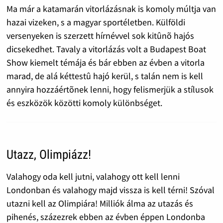
Ma már a katamarán vitorlázásnak is komoly múltja van
hazai vizeken, s a magyar sportéletben. Külföldi
versenyeken is szerzett hírnévvel sok kitûnõ hajós
dicsekedhet. Tavaly a vitorlázás volt a Budapest Boat
Show kiemelt témája és bár ebben az évben a vitorla
marad, de alá kéttestû hajó kerül, s talán nem is kell
annyira hozzáértõnek lenni, hogy felismerjük a stílusok
és eszközök közötti komoly különbséget.
Utazz, Olimpiázz!
Valahogy oda kell jutni, valahogy ott kell lenni
Londonban és valahogy majd vissza is kell térni! Szóval
utazni kell az Olimpiára! Milliók álma az utazás és
pihenés, százezrek ebben az évben éppen Londonba