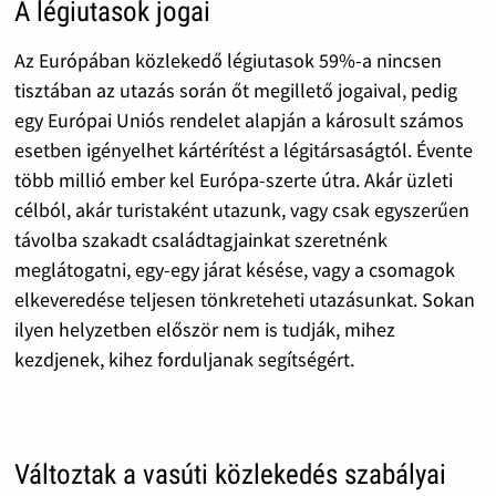
A légiutasok jogai
Az Európában közlekedő légiutasok 59%-a nincsen
tisztában az utazás során őt megillető jogaival, pedig
egy Európai Uniós rendelet alapján a károsult számos
esetben igényelhet kártérítést a légitársaságtól. Évente
több millió ember kel Európa-szerte útra. Akár üzleti
célból, akár turistaként utazunk, vagy csak egyszerűen
távolba szakadt családtagjainkat szeretnénk
meglátogatni, egy-egy járat késése, vagy a csomagok
elkeveredése teljesen tönkreteheti utazásunkat. Sokan
ilyen helyzetben először nem is tudják, mihez
kezdjenek, kihez forduljanak segítségért.
Változtak a vasúti közlekedés szabályai