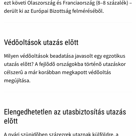
ezt követi Olaszország és Franciaország (8–8 százalék) –
derült ki az Európai Bizottság felmérésébõl.
Védõoltások utazás elõtt
Milyen védõoltások beadatása javasolt egy egzotikus
utazás elõtt? A fejlõdõ országokba történõ utazáskor
célszerû a már korábban megkapott védõoltás
megújítása.
Elengedhetetlen az utasbiztosítás utazás
elõtt
A nyári szünidõben százezrek utaznak külföldre, a