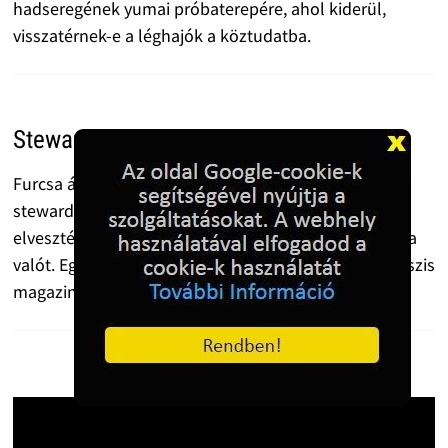
hadseregének yumai próbaterepére, ahol kiderül,
visszatérnek-e a léghajók a köztudatba.
Stewardess-ek a Playboyban
Furcsa ám hatásos módját választották a mexikói
stewardess-ek, hogy megbosszulják munkahelyük
elvesztését és egyben megkeressék a villanyszámlára
valót. Egy naptár elkészítése után, levetkõztek a nyuszis
magazinnak.