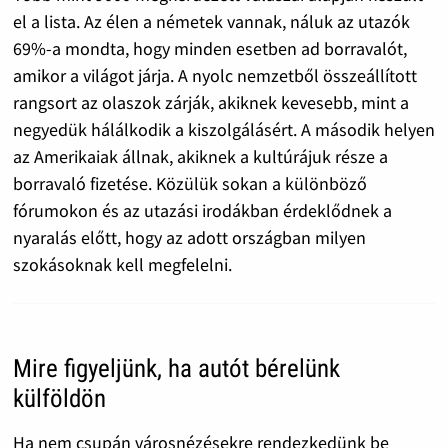
el a lista. Az élen a németek vannak, náluk az utazók
69%-a mondta, hogy minden esetben ad borravalót,
amikor a világot járja. A nyolc nemzetből összeállított
rangsort az olaszok zárják, akiknek kevesebb, mint a
negyedük hálálkodik a kiszolgálásért. A második helyen
az Amerikaiak állnak, akiknek a kultúrájuk része a
borravaló fizetése. Közülük sokan a különböző
fórumokon és az utazási irodákban érdeklődnek a
nyaralás előtt, hogy az adott országban milyen
szokásoknak kell megfelelni.
Mire figyeljünk, ha autót bérelünk
külföldön
Ha nem csupán városnézésekre rendezkedünk be