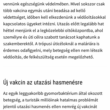
vennünk egészségünk védelmében. Mivel sokszor csak
több vakcina egymás utáni beadása ad kellő
védettséget, időben kell elkezdenünk a védőoltásokkal
kapcsolatos ügyeket intézni. Utazás előtt legalább hat
héttel menjünk el a legközelebbi oltóközpontba, ahol
személyre és úti célra szabott tanácsot kaphatunk a
szakemberektől. A trópusi úticéloknál a maláriára is
érdemes odafigyelni, mely betegség ellen nem létezik
védőoltás, de felkészültség esetén megelőzhető.
Új vakcin az utazási hasmenésre
Az egyik leggyakoribb gyomorbaktérium által okozott
betegség, a turisták millióinak hatalmas problémát
jelentő utazási hasmenés ellen nemrég új vakcinát