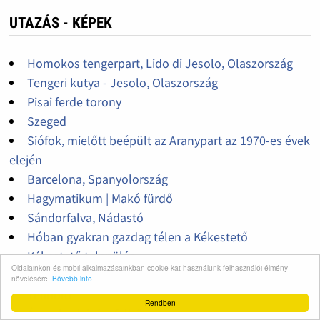
UTAZÁS - KÉPEK
Homokos tengerpart, Lido di Jesolo, Olaszország
Tengeri kutya - Jesolo, Olaszország
Pisai ferde torony
Szeged
Siófok, mielőtt beépült az Aranypart az 1970-es évek
elején
Barcelona, Spanyolország
Hagymatikum | Makó fürdő
Sándorfalva, Nádastó
Hóban gyakran gazdag télen a Kékestető
Kékestető település
Oldalainkon és mobil alkalmazásainkban cookie-kat használunk felhasználói élmény
Hűvösvölgy, kisvasút
növelésére.
Bővebb info
Telihold
Rendben
Ágacska, bárányfelhő