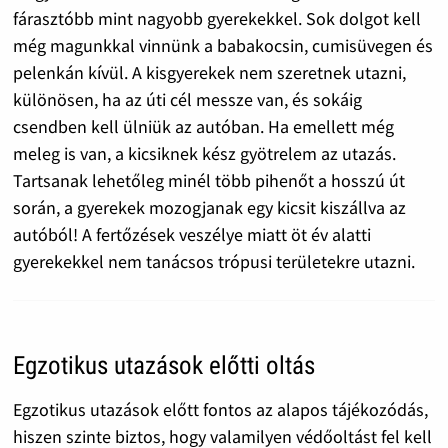
fárasztóbb mint nagyobb gyerekekkel. Sok dolgot kell
még magunkkal vinnünk a babakocsin, cumisüvegen és
pelenkán kívül. A kisgyerekek nem szeretnek utazni,
különösen, ha az úti cél messze van, és sokáig
csendben kell ülniük az autóban. Ha emellett még
meleg is van, a kicsiknek kész gyötrelem az utazás.
Tartsanak lehetőleg minél több pihenőt a hosszú út
során, a gyerekek mozogjanak egy kicsit kiszállva az
autóból! A fertőzések veszélye miatt öt év alatti
gyerekekkel nem tanácsos trópusi területekre utazni.
Egzotikus utazások előtti oltás
Egzotikus utazások előtt fontos az alapos tájékozódás,
hiszen szinte biztos, hogy valamilyen védőoltást fel kell