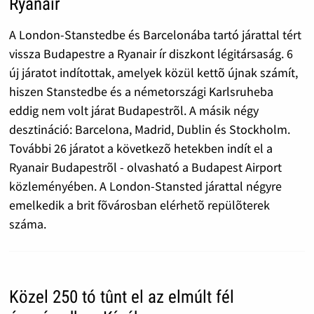
Ryanair
A London-Stanstedbe és Barcelonába tartó járattal tért
vissza Budapestre a Ryanair ír diszkont légitársaság. 6
új járatot indítottak, amelyek közül kettõ újnak számít,
hiszen Stanstedbe és a németországi Karlsruheba
eddig nem volt járat Budapestrõl. A másik négy
desztináció: Barcelona, Madrid, Dublin és Stockholm.
További 26 járatot a következõ hetekben indít el a
Ryanair Budapestrõl - olvasható a Budapest Airport
közleményében. A London-Stansted járattal négyre
emelkedik a brit fõvárosban elérhetõ repülõterek
száma.
Közel 250 tó tûnt el az elmúlt fél