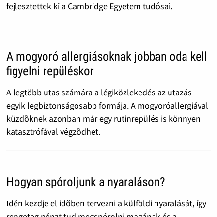
fejlesztettek ki a Cambridge Egyetem tudósai.
A mogyoró allergiásoknak jobban oda kell
figyelni repüléskor
A legtöbb utas számára a légiközlekedés az utazás
egyik legbiztonságosabb formája. A mogyoróallergiával
küzdõknek azonban már egy rutinrepülés is könnyen
katasztrófával végzõdhet.
Hogyan spóroljunk a nyaraláson?
Idén kezdje el idõben tervezni a külföldi nyaralását, így
rengeteg pénzt tud megspórolni magának és a