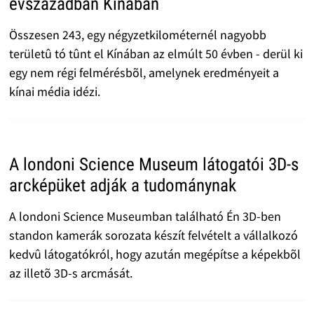
évszázadban Kínában
Összesen 243, egy négyzetkilométernél nagyobb
területû tó tûnt el Kínában az elmúlt 50 évben - derül ki
egy nem régi felmérésbõl, amelynek eredményeit a
kínai média idézi.
A londoni Science Museum látogatói 3D-s
arcképüket adják a tudománynak
A londoni Science Museumban található Én 3D-ben
standon kamerák sorozata készít felvételt a vállalkozó
kedvû látogatókról, hogy azután megépítse a képekbõl
az illetõ 3D-s arcmását.