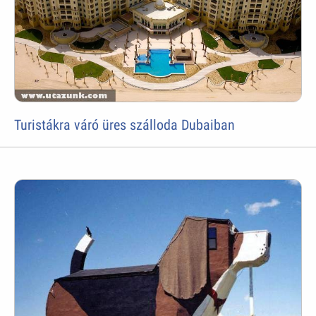
Turistákra váró üres szálloda Dubaiban