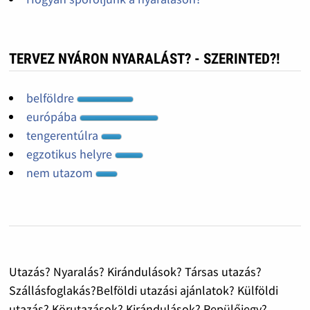
TERVEZ NYÁRON NYARALÁST? - SZERINTED?!
belföldre
európába
tengerentúlra
egzotikus helyre
nem utazom
Utazás? Nyaralás? Kirándulások? Társas utazás?
Szállásfoglakás?Belföldi utazási ajánlatok? Külföldi
utazás? Körutazások? Kirándulások? Repülőjegy?