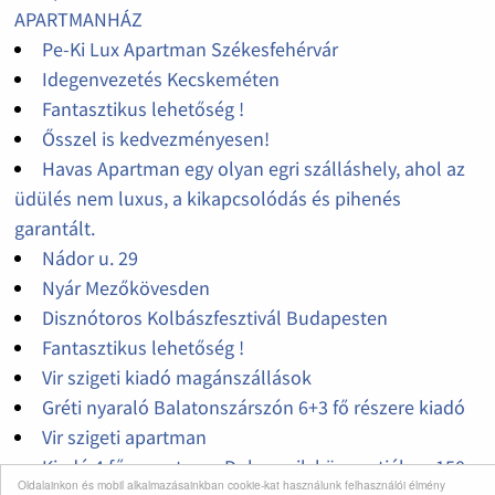
APARTMANHÁZ
Pe-Ki Lux Apartman Székesfehérvár
Idegenvezetés Kecskeméten
Fantasztikus lehetőség !
Ősszel is kedvezményesen!
Havas Apartman egy olyan egri szálláshely, ahol az
üdülés nem luxus, a kikapcsolódás és pihenés
garantált.
Nádor u. 29
Nyár Mezőkövesden
Disznótoros Kolbászfesztivál Budapesten
Fantasztikus lehetőség !
Vir szigeti kiadó magánszállások
Gréti nyaraló Balatonszárszón 6+3 fő részere kiadó
Vir szigeti apartman
Kiadó 4 fős apartman Dubrovnik központjában,150
Oldalainkon és mobil alkalmazásainkban cookie-kat használunk felhasználói élmény