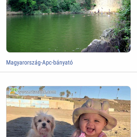
Magyarország-Apc-bányató