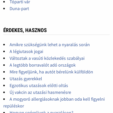
Tóparti vár
Duna-part
ÉRDEKES, HASZNOS
Amikre szükségünk lehet a nyaralás során
A légiutasok jogai
Változtak a vasúti közlekedés szabályai
A legtöbb borravalót adó országok
Mire figyeljünk, ha autót bérelünk külföldön
Utazás gyerekkel
Egzotikus utazások előtti oltás
Új vakcin az utazási hasmenésre
A mogyoró allergiásoknak jobban oda kell figyelni
repüléskor
Hogyan spóroljunk a nyaraláson?