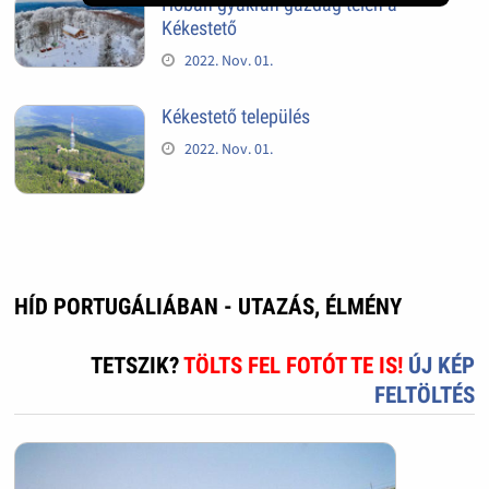
Hóban gyakran gazdag télen a
Kékestető
2022. Nov. 01.
Kékestető település
2022. Nov. 01.
HÍD PORTUGÁLIÁBAN - UTAZÁS, ÉLMÉNY
TETSZIK?
TÖLTS FEL FOTÓT TE IS!
ÚJ KÉP
FELTÖLTÉS