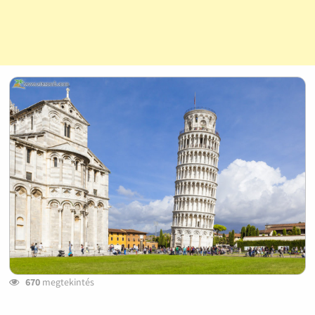
670
megtekintés