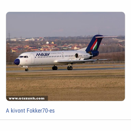
A kivont Fokker70-es