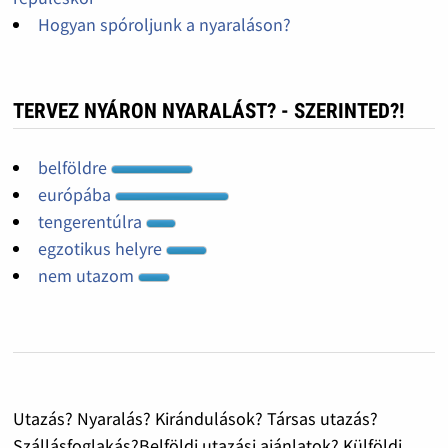
Hogyan spóroljunk a nyaraláson?
TERVEZ NYÁRON NYARALÁST? - SZERINTED?!
belföldre
európába
tengerentúlra
egzotikus helyre
nem utazom
Utazás? Nyaralás? Kirándulások? Társas utazás?
Szállásfoglakás?Belföldi utazási ajánlatok? Külföldi