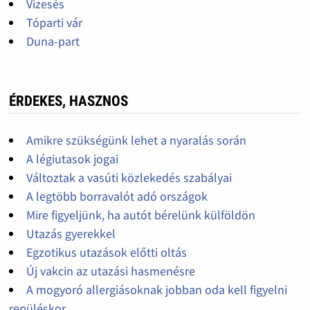
Vízesés
Tóparti vár
Duna-part
ÉRDEKES, HASZNOS
Amikre szükségünk lehet a nyaralás során
A légiutasok jogai
Változtak a vasúti közlekedés szabályai
A legtöbb borravalót adó országok
Mire figyeljünk, ha autót bérelünk külföldön
Utazás gyerekkel
Egzotikus utazások előtti oltás
Új vakcin az utazási hasmenésre
A mogyoró allergiásoknak jobban oda kell figyelni
repüléskor