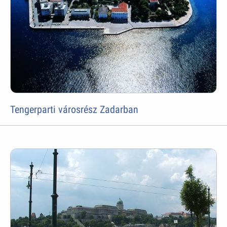
Tengerparti városrész Zadarban