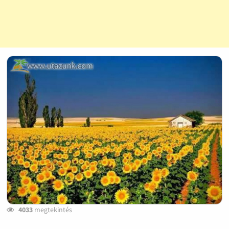
4033
megtekintés