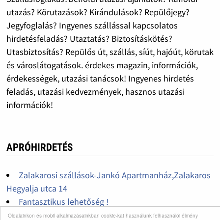
utazás? Körutazások? Kirándulások? Repülőjegy?
Jegyfoglalás? Ingyenes szállással kapcsolatos
hirdetésfeladás? Utaztatás? Biztosításkötés?
Utasbiztosítás? Repülős út, szállás, síút, hajóút, körutak
és városlátogatások. érdekes magazin, információk,
érdekességek, utazási tanácsok! Ingyenes hirdetés
feladás, utazási kedvezmények, hasznos utazási
információk!
APRÓHIRDETÉS
Zalakarosi szállások-Jankó Apartmanház,Zalakaros
Hegyalja utca 14
Fantasztikus lehetőség !
Fantasztikus lehetőség !
Oldalainkon és mobil alkalmazásainkban cookie-kat használunk felhasználói élmény