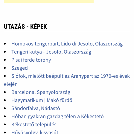
UTAZÁS - KÉPEK
Homokos tengerpart, Lido di Jesolo, Olaszország
Tengeri kutya - Jesolo, Olaszország
Pisai ferde torony
Szeged
Siófok, mielőtt beépült az Aranypart az 1970-es évek
elején
Barcelona, Spanyolország
Hagymatikum | Makó fürdő
Sándorfalva, Nádastó
Hóban gyakran gazdag télen a Kékestető
Kékestető település
Hűvösvölgy, kisvasút