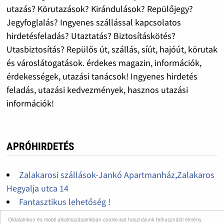
utazás? Körutazások? Kirándulások? Repülőjegy?
Jegyfoglalás? Ingyenes szállással kapcsolatos
hirdetésfeladás? Utaztatás? Biztosításkötés?
Utasbiztosítás? Repülős út, szállás, síút, hajóút, körutak
és városlátogatások. érdekes magazin, információk,
érdekességek, utazási tanácsok! Ingyenes hirdetés
feladás, utazási kedvezmények, hasznos utazási
információk!
APRÓHIRDETÉS
Zalakarosi szállások-Jankó Apartmanház,Zalakaros
Hegyalja utca 14
Fantasztikus lehetőség !
Fantasztikus lehetőség !
Oldalainkon és mobil alkalmazásainkban cookie-kat használunk felhasználói élmény