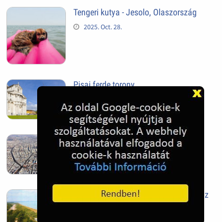
Tengeri kutya - Jesolo, Olaszország
2025. Oct. 28.
Pisai ferde torony
2025. Oct. 28.
Szeged
2025. Oct. 28.
Siófok, mielőtt beépült az Aranypart az
1970-es évek elején
2024. Nov. 17.