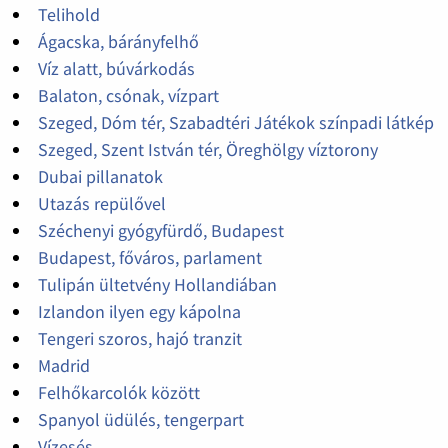
Telihold
Ágacska, bárányfelhő
Víz alatt, búvárkodás
Balaton, csónak, vízpart
Szeged, Dóm tér, Szabadtéri Játékok színpadi látkép
Szeged, Szent István tér, Öreghölgy víztorony
Dubai pillanatok
Utazás repülővel
Széchenyi gyógyfürdő, Budapest
Budapest, főváros, parlament
Tulipán ültetvény Hollandiában
Izlandon ilyen egy kápolna
Tengeri szoros, hajó tranzit
Madrid
Felhőkarcolók között
Spanyol üdülés, tengerpart
Vízesés