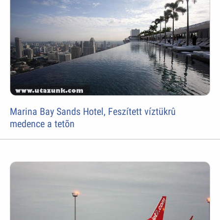
Marina Bay Sands Hotel, Feszített víztükrû
medence a tetõn