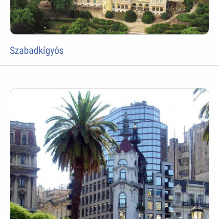
Szabadkígyós