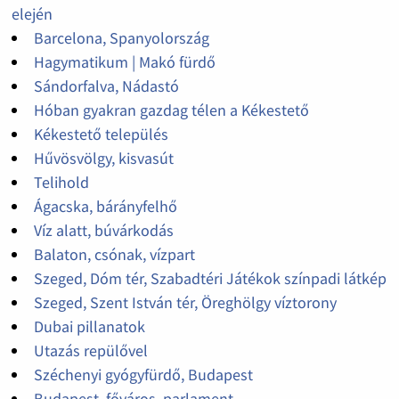
elején
Barcelona, Spanyolország
Hagymatikum | Makó fürdő
Sándorfalva, Nádastó
Hóban gyakran gazdag télen a Kékestető
Kékestető település
Hűvösvölgy, kisvasút
Telihold
Ágacska, bárányfelhő
Víz alatt, búvárkodás
Balaton, csónak, vízpart
Szeged, Dóm tér, Szabadtéri Játékok színpadi látkép
Szeged, Szent István tér, Öreghölgy víztorony
Dubai pillanatok
Utazás repülővel
Széchenyi gyógyfürdő, Budapest
Budapest, főváros, parlament