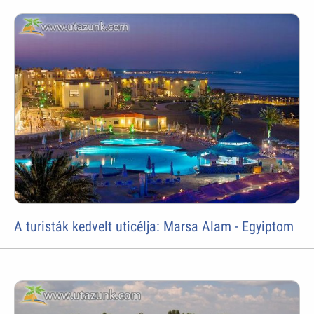
A turisták kedvelt uticélja: Marsa Alam - Egyiptom