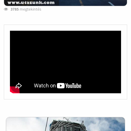
3785
megtekintés