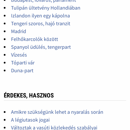
Tulipán ültetvény Hollandiában
Izlandon ilyen egy kápolna
Tengeri szoros, hajó tranzit
Madrid
Felhőkarcolók között
Spanyol üdülés, tengerpart
Vízesés
Tóparti vár
Duna-part
ÉRDEKES, HASZNOS
Amikre szükségünk lehet a nyaralás során
A légiutasok jogai
Változtak a vasúti közlekedés szabályai