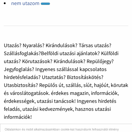
nem utazom
Utazás? Nyaralás? Kirándulások? Társas utazás?
Szállásfoglakás?Belföldi utazási ajánlatok? Külföldi
utazás? Körutazások? Kirándulások? Repülőjegy?
Jegyfoglalás? Ingyenes szállással kapcsolatos
hirdetésfeladás? Utaztatás? Biztosításkötés?
Utasbiztosítás? Repülős út, szállás, síút, hajóút, körutak
és városlátogatások. érdekes magazin, információk,
érdekességek, utazási tanácsok! Ingyenes hirdetés
feladás, utazási kedvezmények, hasznos utazási
információk!
Oldalainkon és mobil alkalmazásainkban cookie-kat használunk felhasználói élmény