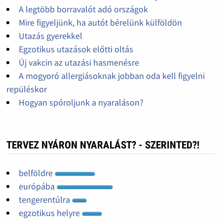
A legtöbb borravalót adó országok
Mire figyeljünk, ha autót bérelünk külföldön
Utazás gyerekkel
Egzotikus utazások előtti oltás
Új vakcin az utazási hasmenésre
A mogyoró allergiásoknak jobban oda kell figyelni
repüléskor
Hogyan spóroljunk a nyaraláson?
TERVEZ NYÁRON NYARALÁST? - SZERINTED?!
belföldre
európába
tengerentúlra
egzotikus helyre