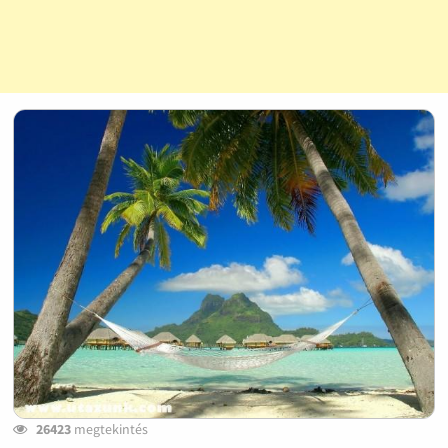
26423
megtekintés