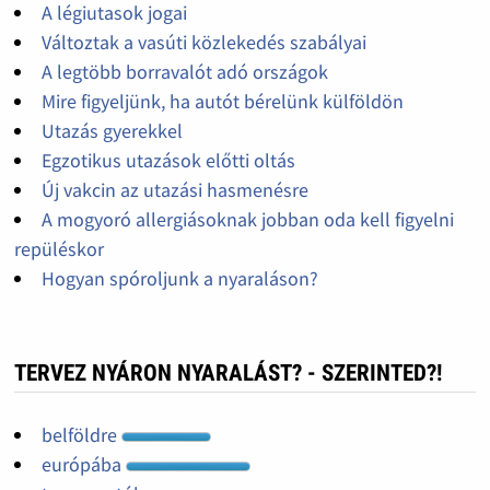
A légiutasok jogai
Változtak a vasúti közlekedés szabályai
A legtöbb borravalót adó országok
Mire figyeljünk, ha autót bérelünk külföldön
Utazás gyerekkel
Egzotikus utazások előtti oltás
Új vakcin az utazási hasmenésre
A mogyoró allergiásoknak jobban oda kell figyelni
repüléskor
Hogyan spóroljunk a nyaraláson?
TERVEZ NYÁRON NYARALÁST? - SZERINTED?!
belföldre
európába