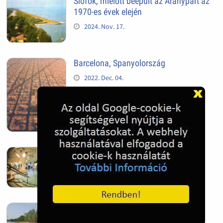
Siófok, mielőtt beépült az Aranypart az
1970-es évek elején
2024. Nov. 17.
Barcelona, Spanyolország
2022. Dec. 04.
Hagymatikum | Makó fürdő
2022. Nov. 01.
Sándorfalva, Nádastó
2022. Nov. 01.