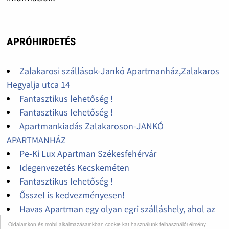
APRÓHIRDETÉS
Zalakarosi szállások-Jankó Apartmanház,Zalakaros
Hegyalja utca 14
Fantasztikus lehetőség !
Fantasztikus lehetőség !
Apartmankiadás Zalakaroson-JANKÓ
APARTMANHÁZ
Pe-Ki Lux Apartman Székesfehérvár
Idegenvezetés Kecskeméten
Fantasztikus lehetőség !
Ősszel is kedvezményesen!
Havas Apartman egy olyan egri szálláshely, ahol az
üdülés nem luxus, a kikapcsolódás és pihenés
Oldalainkon és mobil alkalmazásainkban cookie-kat használunk felhasználói élmény