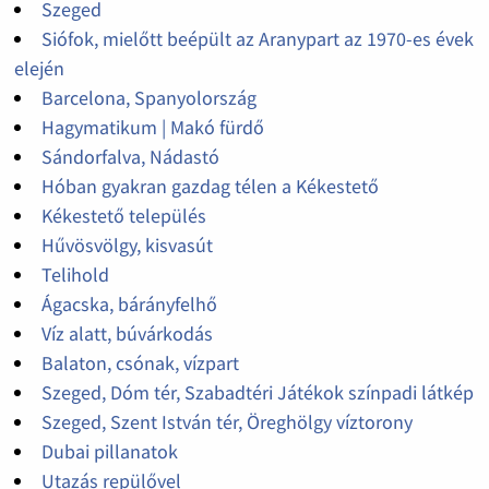
Szeged
Siófok, mielőtt beépült az Aranypart az 1970-es évek
elején
Barcelona, Spanyolország
Hagymatikum | Makó fürdő
Sándorfalva, Nádastó
Hóban gyakran gazdag télen a Kékestető
Kékestető település
Hűvösvölgy, kisvasút
Telihold
Ágacska, bárányfelhő
Víz alatt, búvárkodás
Balaton, csónak, vízpart
Szeged, Dóm tér, Szabadtéri Játékok színpadi látkép
Szeged, Szent István tér, Öreghölgy víztorony
Dubai pillanatok
Utazás repülővel