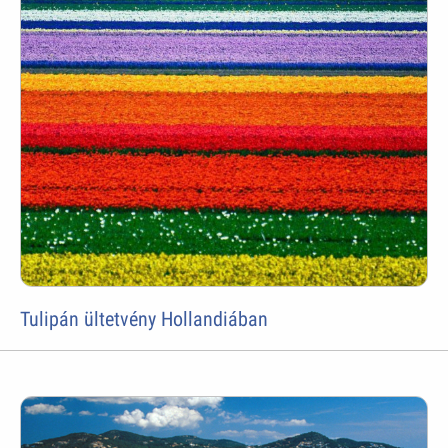
Tulipán ültetvény Hollandiában