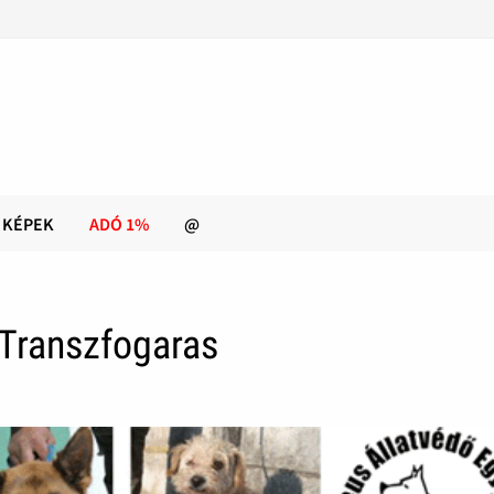
KÉPEK
ADÓ 1%
@
 Transzfogaras