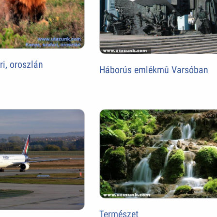
ri, oroszlán
Háborús emlékmû Varsóban
Természet