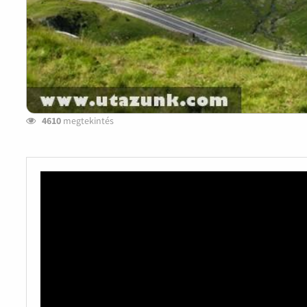
4610
megtekintés