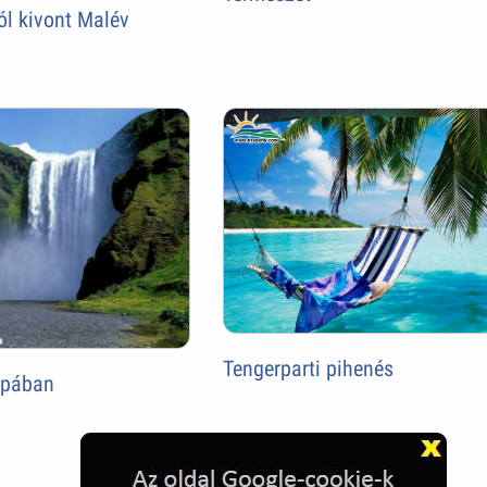
l kivont Malév
Tengerparti pihenés
ópában