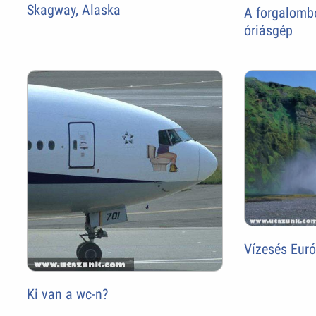
Skagway, Alaska
A forgalombó
óriásgép
Vízesés Eur
Ki van a wc-n?