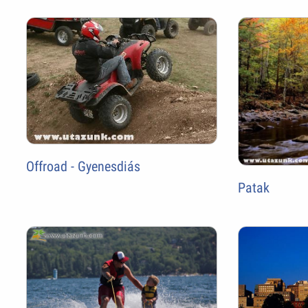
Offroad - Gyenesdiás
Patak