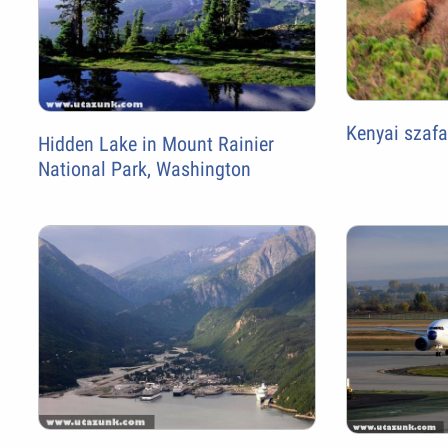
Kenyai szafa
Hidden Lake in Mount Rainier
National Park, Washington