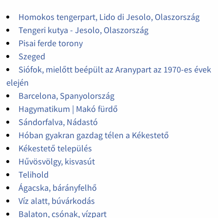
Homokos tengerpart, Lido di Jesolo, Olaszország
Tengeri kutya - Jesolo, Olaszország
Pisai ferde torony
Szeged
Siófok, mielőtt beépült az Aranypart az 1970-es évek
elején
Barcelona, Spanyolország
Hagymatikum | Makó fürdő
Sándorfalva, Nádastó
Hóban gyakran gazdag télen a Kékestető
Kékestető település
Hűvösvölgy, kisvasút
Telihold
Ágacska, bárányfelhő
Víz alatt, búvárkodás
Balaton, csónak, vízpart