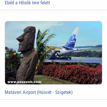
Ebéd a Hõsök tere felett
Mataveri Airport (Húsvét - Szigetek)