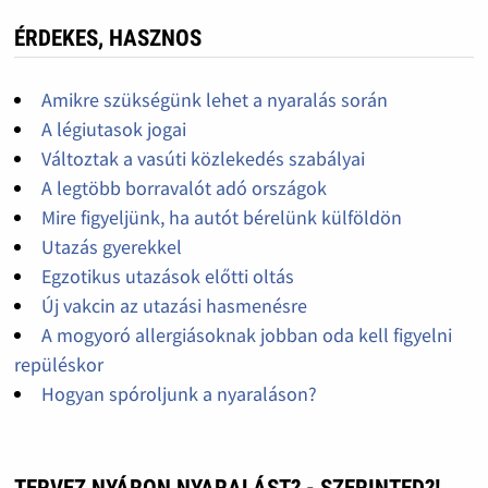
ÉRDEKES, HASZNOS
Amikre szükségünk lehet a nyaralás során
A légiutasok jogai
Változtak a vasúti közlekedés szabályai
A legtöbb borravalót adó országok
Mire figyeljünk, ha autót bérelünk külföldön
Utazás gyerekkel
Egzotikus utazások előtti oltás
Új vakcin az utazási hasmenésre
A mogyoró allergiásoknak jobban oda kell figyelni
repüléskor
Hogyan spóroljunk a nyaraláson?
TERVEZ NYÁRON NYARALÁST? - SZERINTED?!