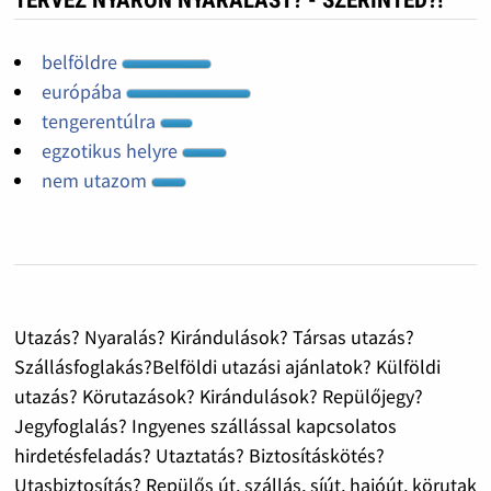
belföldre
európába
tengerentúlra
egzotikus helyre
nem utazom
Utazás? Nyaralás? Kirándulások? Társas utazás?
Szállásfoglakás?Belföldi utazási ajánlatok? Külföldi
utazás? Körutazások? Kirándulások? Repülőjegy?
Jegyfoglalás? Ingyenes szállással kapcsolatos
hirdetésfeladás? Utaztatás? Biztosításkötés?
Utasbiztosítás? Repülős út, szállás, síút, hajóút, körutak