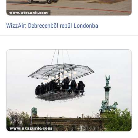
WizzAir: Debrecenbõl repül Londonba