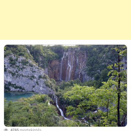
4785
megtekintés