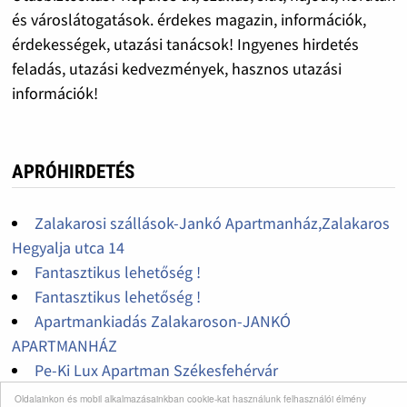
és városlátogatások. érdekes magazin, információk,
érdekességek, utazási tanácsok! Ingyenes hirdetés
feladás, utazási kedvezmények, hasznos utazási
információk!
APRÓHIRDETÉS
Zalakarosi szállások-Jankó Apartmanház,Zalakaros
Hegyalja utca 14
Fantasztikus lehetőség !
Fantasztikus lehetőség !
Apartmankiadás Zalakaroson-JANKÓ
APARTMANHÁZ
Pe-Ki Lux Apartman Székesfehérvár
Idegenvezetés Kecskeméten
Oldalainkon és mobil alkalmazásainkban cookie-kat használunk felhasználói élmény