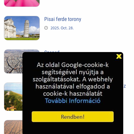
Pisai ferde torony
2025. Oct. 28.
Szeged
2025. Oct. 28.
Siófok, mielőtt beépült az Aranypart az
1970-es évek elején
2024. Nov. 17.
Barcelona, Spanyolország
2022. Dec. 04.