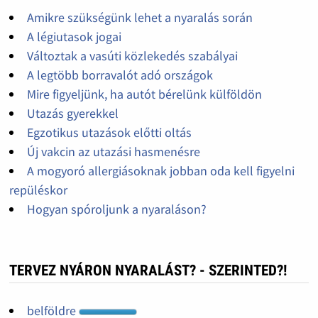
Amikre szükségünk lehet a nyaralás során
A légiutasok jogai
Változtak a vasúti közlekedés szabályai
A legtöbb borravalót adó országok
Mire figyeljünk, ha autót bérelünk külföldön
Utazás gyerekkel
Egzotikus utazások előtti oltás
Új vakcin az utazási hasmenésre
A mogyoró allergiásoknak jobban oda kell figyelni
repüléskor
Hogyan spóroljunk a nyaraláson?
TERVEZ NYÁRON NYARALÁST? - SZERINTED?!
belföldre