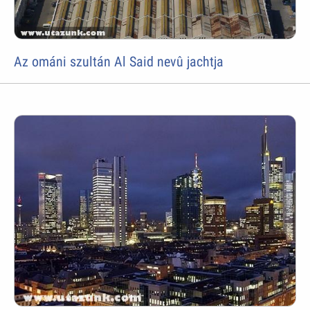
Az ománi szultán Al Said nevû jachtja