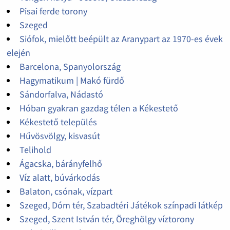
Pisai ferde torony
Szeged
Siófok, mielőtt beépült az Aranypart az 1970-es évek
elején
Barcelona, Spanyolország
Hagymatikum | Makó fürdő
Sándorfalva, Nádastó
Hóban gyakran gazdag télen a Kékestető
Kékestető település
Hűvösvölgy, kisvasút
Telihold
Ágacska, bárányfelhő
Víz alatt, búvárkodás
Balaton, csónak, vízpart
Szeged, Dóm tér, Szabadtéri Játékok színpadi látkép
Szeged, Szent István tér, Öreghölgy víztorony