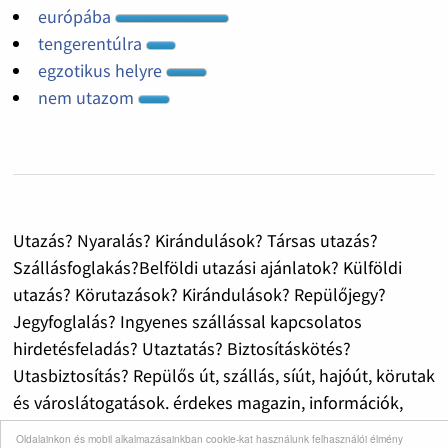
európába
tengerentúlra
egzotikus helyre
nem utazom
Utazás? Nyaralás? Kirándulások? Társas utazás?
Szállásfoglakás?Belföldi utazási ajánlatok? Külföldi
utazás? Körutazások? Kirándulások? Repülőjegy?
Jegyfoglalás? Ingyenes szállással kapcsolatos
hirdetésfeladás? Utaztatás? Biztosításkötés?
Utasbiztosítás? Repülős út, szállás, síút, hajóút, körutak
és városlátogatások. érdekes magazin, információk,
érdekességek, utazási tanácsok! Ingyenes hirdetés
Oldalainkon és mobil alkalmazásainkban cookie-kat használunk felhasználói élmény