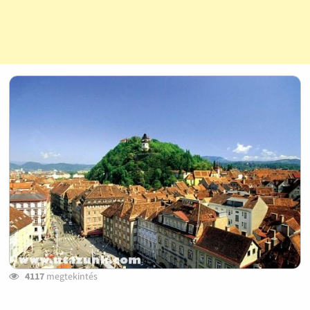
4117
megtekintés