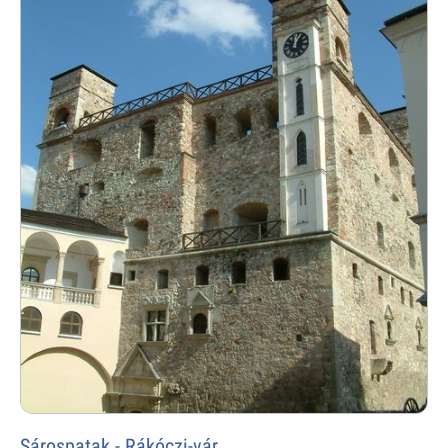
Sárospatak - Rákóczi-vár