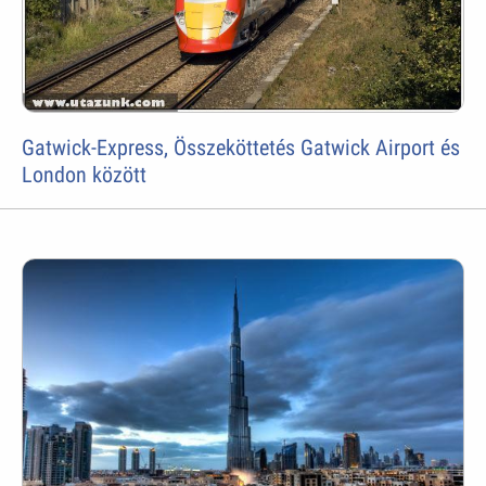
Gatwick-Express, Összeköttetés Gatwick Airport és
London között