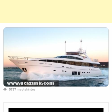
5757
megtekintés