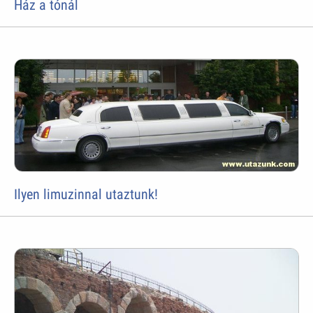
Ház a tónál
Ilyen limuzinnal utaztunk!