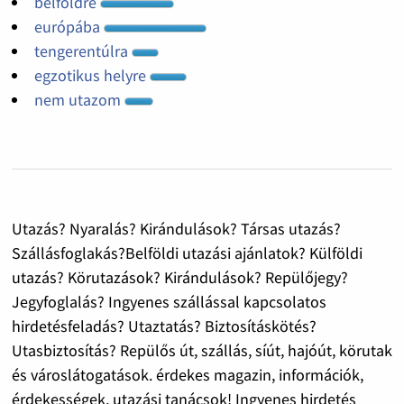
belföldre
európába
tengerentúlra
egzotikus helyre
nem utazom
Utazás? Nyaralás? Kirándulások? Társas utazás?
Szállásfoglakás?Belföldi utazási ajánlatok? Külföldi
utazás? Körutazások? Kirándulások? Repülőjegy?
Jegyfoglalás? Ingyenes szállással kapcsolatos
hirdetésfeladás? Utaztatás? Biztosításkötés?
Utasbiztosítás? Repülős út, szállás, síút, hajóút, körutak
és városlátogatások. érdekes magazin, információk,
érdekességek, utazási tanácsok! Ingyenes hirdetés