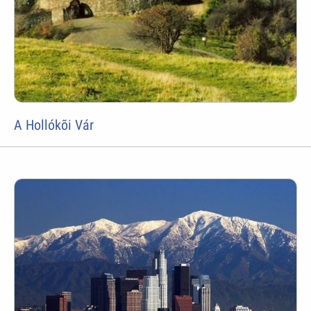
A Hollókõi Vár