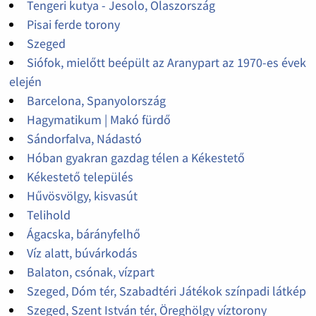
Tengeri kutya - Jesolo, Olaszország
Pisai ferde torony
Szeged
Siófok, mielőtt beépült az Aranypart az 1970-es évek
elején
Barcelona, Spanyolország
Hagymatikum | Makó fürdő
Sándorfalva, Nádastó
Hóban gyakran gazdag télen a Kékestető
Kékestető település
Hűvösvölgy, kisvasút
Telihold
Ágacska, bárányfelhő
Víz alatt, búvárkodás
Balaton, csónak, vízpart
Szeged, Dóm tér, Szabadtéri Játékok színpadi látkép
Szeged, Szent István tér, Öreghölgy víztorony