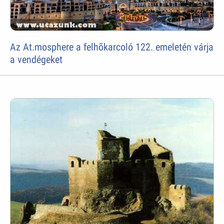
Az At.mosphere a felhõkarcoló 122. emeletén várja
a vendégeket