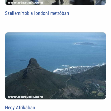
Szellemírtók a londoni metróban
Hegy Afrikában