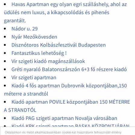
Havas Apartman egy olyan egri szálláshely, ahol az
üdülés nem luxus, a kikapcsolódás és pihenés
garantált.
Nádor u. 29
Nyár Mezőkövesden
Disznótoros Kolbászfesztivál Budapesten
Fantasztikus lehetőség !
Vir szigeti kiadó magánszállások
Gréti nyaraló Balatonszárszón 6+3 fő részere kiadó
Vir szigeti apartman
Kiadó 4 fős apartman Dubrovnik központjában,150
méterre a strandtól
Kiadó apartman POVILE központjában 150 MÉTERRE
A STRANDTÓL
Kiadó PAG szigeti apartman Novalja városában
Kiadó KRK szigeti apartman BASKA KÖZPONTJÁBAN
Oldalainkon és mobil alkalmazásainkban cookie-kat használunk felhasználói élmény