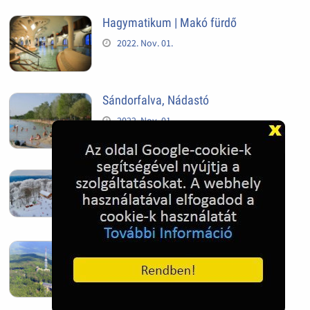
Hagymatikum | Makó fürdő
2022. Nov. 01.
Sándorfalva, Nádastó
2022. Nov. 01.
Hóban gyakran gazdag télen a
Kékestető
2022. Nov. 01.
Kékestető település
2022. Nov. 01.