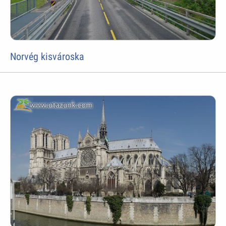
Norvég kisvároska