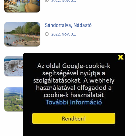
2022. Nov. 01.
Sándorfalva, Nádastó
2022. Nov. 01.
Hóban gyakran gazdag télen a
Kékestető
2022. Nov. 01.
Kékestető település
2022. Nov. 01.