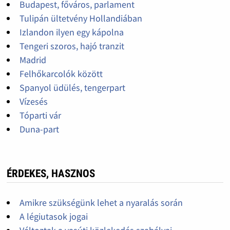
Budapest, főváros, parlament
Tulipán ültetvény Hollandiában
Izlandon ilyen egy kápolna
Tengeri szoros, hajó tranzit
Madrid
Felhőkarcolók között
Spanyol üdülés, tengerpart
Vízesés
Tóparti vár
Duna-part
ÉRDEKES, HASZNOS
Amikre szükségünk lehet a nyaralás során
A légiutasok jogai