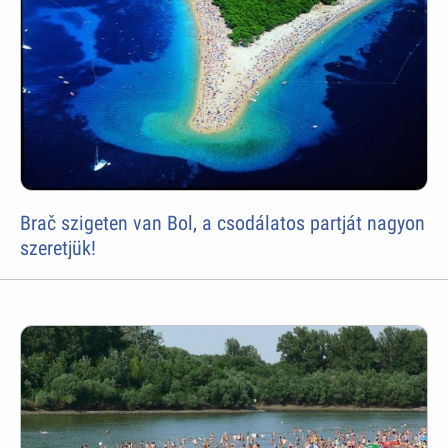
Brač szigeten van Bol, a csodálatos partját nagyon
szeretjük!