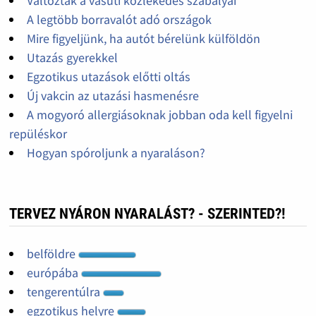
Változtak a vasúti közlekedés szabályai
A legtöbb borravalót adó országok
Mire figyeljünk, ha autót bérelünk külföldön
Utazás gyerekkel
Egzotikus utazások előtti oltás
Új vakcin az utazási hasmenésre
A mogyoró allergiásoknak jobban oda kell figyelni
repüléskor
Hogyan spóroljunk a nyaraláson?
TERVEZ NYÁRON NYARALÁST? - SZERINTED?!
belföldre
európába
tengerentúlra
egzotikus helyre