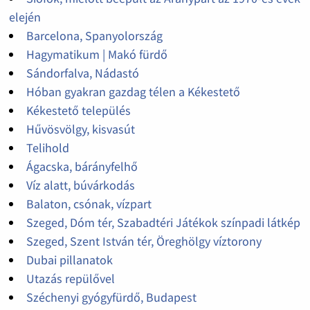
elején
Barcelona, Spanyolország
Hagymatikum | Makó fürdő
Sándorfalva, Nádastó
Hóban gyakran gazdag télen a Kékestető
Kékestető település
Hűvösvölgy, kisvasút
Telihold
Ágacska, bárányfelhő
Víz alatt, búvárkodás
Balaton, csónak, vízpart
Szeged, Dóm tér, Szabadtéri Játékok színpadi látkép
Szeged, Szent István tér, Öreghölgy víztorony
Dubai pillanatok
Utazás repülővel
Széchenyi gyógyfürdő, Budapest