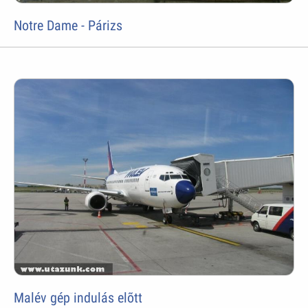
Notre Dame - Párizs
Malév gép indulás elõtt