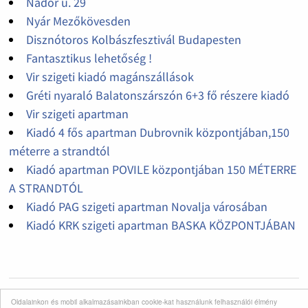
Nádor u. 29
Nyár Mezőkövesden
Disznótoros Kolbászfesztivál Budapesten
Fantasztikus lehetőség !
Vir szigeti kiadó magánszállások
Gréti nyaraló Balatonszárszón 6+3 fő részere kiadó
Vir szigeti apartman
Kiadó 4 fős apartman Dubrovnik központjában,150
méterre a strandtól
Kiadó apartman POVILE központjában 150 MÉTERRE
A STRANDTÓL
Kiadó PAG szigeti apartman Novalja városában
Kiadó KRK szigeti apartman BASKA KÖZPONTJÁBAN
Oldalainkon és mobil alkalmazásainkban cookie-kat használunk felhasználói élmény