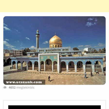
4652
megtekintés