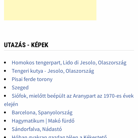
UTAZÁS - KÉPEK
Homokos tengerpart, Lido di Jesolo, Olaszország
Tengeri kutya - Jesolo, Olaszország
Pisai ferde torony
Szeged
Siófok, mielőtt beépült az Aranypart az 1970-es évek
elején
Barcelona, Spanyolország
Hagymatikum | Makó fürdő
Sándorfalva, Nádastó
Hóban gyakran gazdag télen a Kékestető