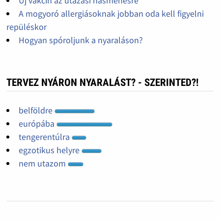
Új vakcin az utazási hasmenésre
A mogyoró allergiásoknak jobban oda kell figyelni
repüléskor
Hogyan spóroljunk a nyaraláson?
TERVEZ NYÁRON NYARALÁST? - SZERINTED?!
belföldre
európába
tengerentúlra
egzotikus helyre
nem utazom