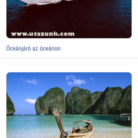
Óceánjáró az óceánon