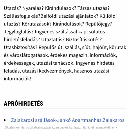
Utazás? Nyaralás? Kirándulások? Társas utazás?
Szállásfoglakás?Belföldi utazási ajánlatok? Külföldi
utazás? Körutazások? Kirándulások? Repülőjegy?
Jegyfoglalás? Ingyenes szállással kapcsolatos
hirdetésfeladás? Utaztatás? Biztosításkötés?
Utasbiztosítás? Repülős út, szállás, síút, hajóút, körutak
és városlátogatások. érdekes magazin, információk,
érdekességek, utazási tanácsok! Ingyenes hirdetés
feladás, utazási kedvezmények, hasznos utazási
információk!
APRÓHIRDETÉS
Zalakarosi szállások-Jankó Apartmanház,Zalakaros
Hegyalja utca 14
Oldalainkon és mobil alkalmazásainkban cookie-kat használunk felhasználói élmény