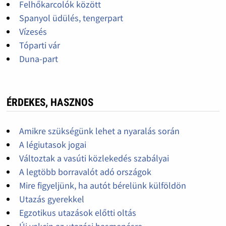
Felhőkarcolók között
Spanyol üdülés, tengerpart
Vízesés
Tóparti vár
Duna-part
ÉRDEKES, HASZNOS
Amikre szükségünk lehet a nyaralás során
A légiutasok jogai
Változtak a vasúti közlekedés szabályai
A legtöbb borravalót adó országok
Mire figyeljünk, ha autót bérelünk külföldön
Utazás gyerekkel
Egzotikus utazások előtti oltás