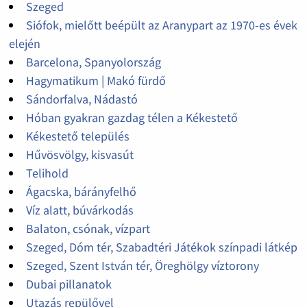
Szeged
Siófok, mielőtt beépült az Aranypart az 1970-es évek
elején
Barcelona, Spanyolország
Hagymatikum | Makó fürdő
Sándorfalva, Nádastó
Hóban gyakran gazdag télen a Kékestető
Kékestető település
Hűvösvölgy, kisvasút
Telihold
Ágacska, bárányfelhő
Víz alatt, búvárkodás
Balaton, csónak, vízpart
Szeged, Dóm tér, Szabadtéri Játékok színpadi látkép
Szeged, Szent István tér, Öreghölgy víztorony
Dubai pillanatok
Utazás repülővel