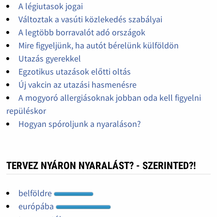
A légiutasok jogai
Változtak a vasúti közlekedés szabályai
A legtöbb borravalót adó országok
Mire figyeljünk, ha autót bérelünk külföldön
Utazás gyerekkel
Egzotikus utazások előtti oltás
Új vakcin az utazási hasmenésre
A mogyoró allergiásoknak jobban oda kell figyelni
repüléskor
Hogyan spóroljunk a nyaraláson?
TERVEZ NYÁRON NYARALÁST? - SZERINTED?!
belföldre
európába