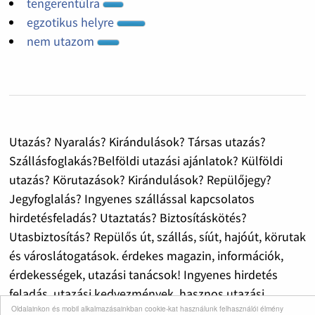
tengerentúlra
egzotikus helyre
nem utazom
Utazás? Nyaralás? Kirándulások? Társas utazás?
Szállásfoglakás?Belföldi utazási ajánlatok? Külföldi
utazás? Körutazások? Kirándulások? Repülőjegy?
Jegyfoglalás? Ingyenes szállással kapcsolatos
hirdetésfeladás? Utaztatás? Biztosításkötés?
Utasbiztosítás? Repülős út, szállás, síút, hajóút, körutak
és városlátogatások. érdekes magazin, információk,
érdekességek, utazási tanácsok! Ingyenes hirdetés
feladás, utazási kedvezmények, hasznos utazási
Oldalainkon és mobil alkalmazásainkban cookie-kat használunk felhasználói élmény
információk!