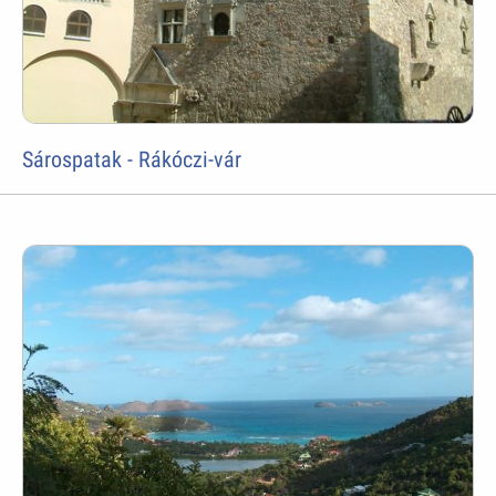
Sárospatak - Rákóczi-vár