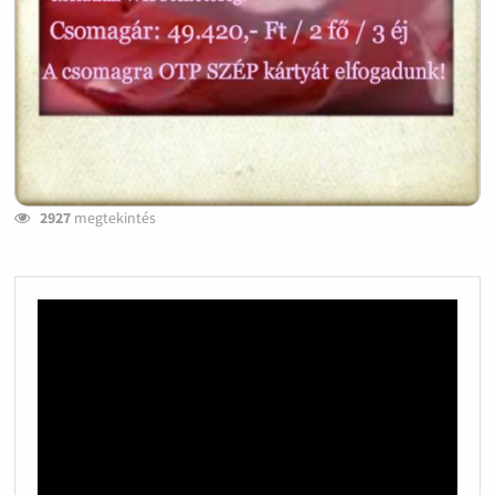
2927
megtekintés