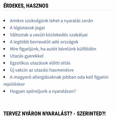
ÉRDEKES, HASZNOS
Amikre szükségünk lehet a nyaralás során
A légiutasok jogai
Változtak a vasúti közlekedés szabályai
A legtöbb borravalót adó országok
Mire figyeljünk, ha autót bérelünk külföldön
Utazás gyerekkel
Egzotikus utazások előtti oltás
Új vakcin az utazási hasmenésre
A mogyoró allergiásoknak jobban oda kell figyelni
repüléskor
Hogyan spóroljunk a nyaraláson?
TERVEZ NYÁRON NYARALÁST? - SZERINTED?!