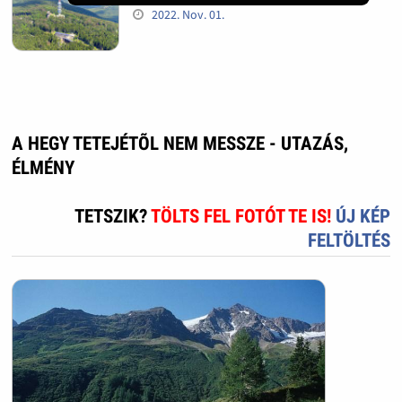
2022. Nov. 01.
A HEGY TETEJÉTÕL NEM MESSZE - UTAZÁS,
ÉLMÉNY
TETSZIK?
TÖLTS FEL FOTÓT TE IS!
ÚJ KÉP
FELTÖLTÉS