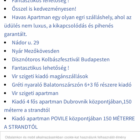
Fantasztikus lehetőség !
Ősszel is kedvezményesen!
Havas Apartman egy olyan egri szálláshely, ahol az
üdülés nem luxus, a kikapcsolódás és pihenés
garantált.
Nádor u. 29
Nyár Mezőkövesden
Disznótoros Kolbászfesztivál Budapesten
Fantasztikus lehetőség !
Vir szigeti kiadó magánszállások
Gréti nyaraló Balatonszárszón 6+3 fő részere kiadó
Vir szigeti apartman
Kiadó 4 fős apartman Dubrovnik központjában,150
méterre a strandtól
Kiadó apartman POVILE központjában 150 MÉTERRE
A STRANDTÓL
Kiadó PAG szigeti apartman Novalja városában
Oldalainkon és mobil alkalmazásainkban cookie-kat használunk felhasználói élmény