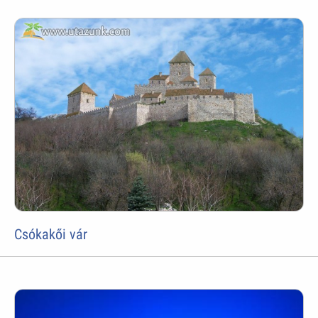
Csókakői vár