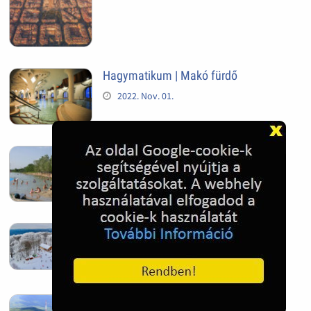
Hagymatikum | Makó fürdő
2022. Nov. 01.
Sándorfalva, Nádastó
2022. Nov. 01.
Hóban gyakran gazdag télen a
Kékestető
2022. Nov. 01.
Kékestető település