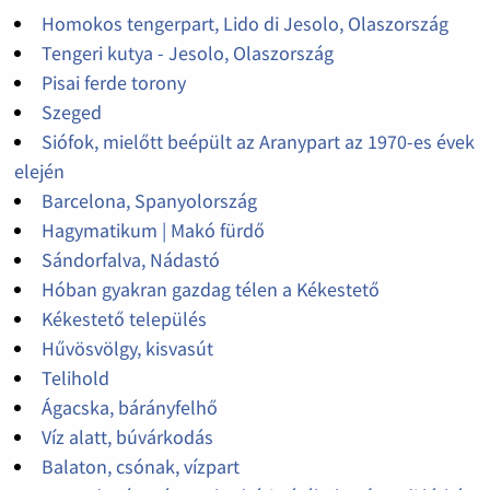
Homokos tengerpart, Lido di Jesolo, Olaszország
Tengeri kutya - Jesolo, Olaszország
Pisai ferde torony
Szeged
Siófok, mielőtt beépült az Aranypart az 1970-es évek
elején
Barcelona, Spanyolország
Hagymatikum | Makó fürdő
Sándorfalva, Nádastó
Hóban gyakran gazdag télen a Kékestető
Kékestető település
Hűvösvölgy, kisvasút
Telihold
Ágacska, bárányfelhő
Víz alatt, búvárkodás
Balaton, csónak, vízpart