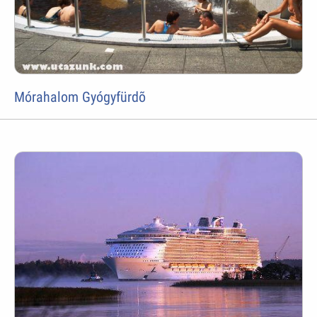
Mórahalom Gyógyfürdõ