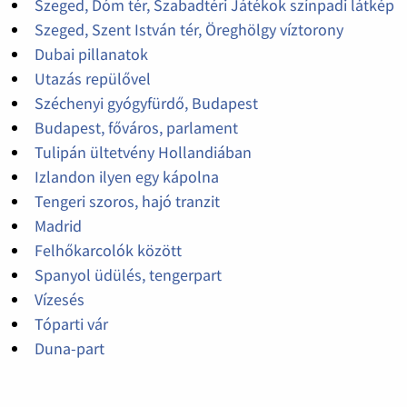
Szeged, Dóm tér, Szabadtéri Játékok színpadi látkép
Szeged, Szent István tér, Öreghölgy víztorony
Dubai pillanatok
Utazás repülővel
Széchenyi gyógyfürdő, Budapest
Budapest, főváros, parlament
Tulipán ültetvény Hollandiában
Izlandon ilyen egy kápolna
Tengeri szoros, hajó tranzit
Madrid
Felhőkarcolók között
Spanyol üdülés, tengerpart
Vízesés
Tóparti vár
Duna-part