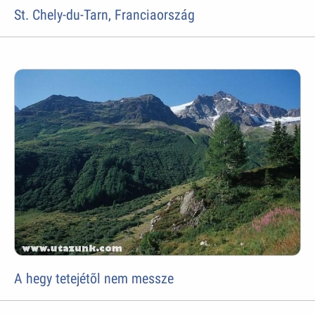
St. Chely-du-Tarn, Franciaország
A hegy tetejétõl nem messze