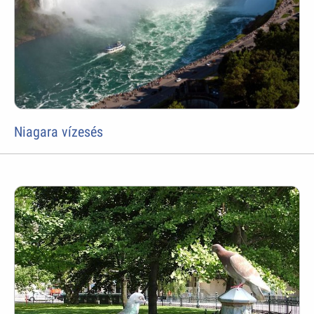
Niagara vízesés