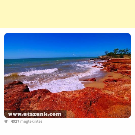
4927
megtekintés