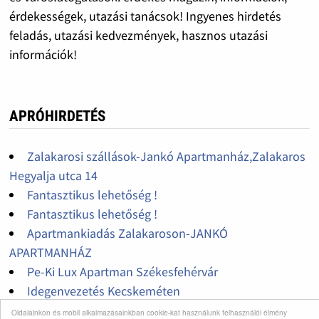
érdekességek, utazási tanácsok! Ingyenes hirdetés
feladás, utazási kedvezmények, hasznos utazási
információk!
APRÓHIRDETÉS
Zalakarosi szállások-Jankó Apartmanház,Zalakaros
Hegyalja utca 14
Fantasztikus lehetőség !
Fantasztikus lehetőség !
Apartmankiadás Zalakaroson-JANKÓ
APARTMANHÁZ
Pe-Ki Lux Apartman Székesfehérvár
Idegenvezetés Kecskeméten
Fantasztikus lehetőség !
Oldalainkon és mobil alkalmazásainkban cookie-kat használunk felhasználói élmény