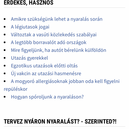
ÉRDEKES, HASZNOS
Amikre szükségünk lehet a nyaralás során
A légiutasok jogai
Változtak a vasúti közlekedés szabályai
A legtöbb borravalót adó országok
Mire figyeljünk, ha autót bérelünk külföldön
Utazás gyerekkel
Egzotikus utazások előtti oltás
Új vakcin az utazási hasmenésre
A mogyoró allergiásoknak jobban oda kell figyelni
repüléskor
Hogyan spóroljunk a nyaraláson?
TERVEZ NYÁRON NYARALÁST? - SZERINTED?!