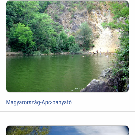
Magyarország-Apc-bányató