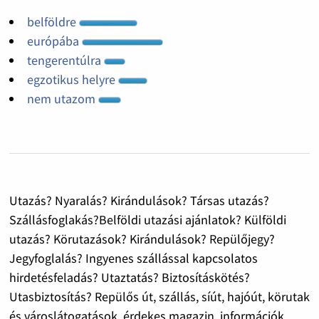
belföldre
európába
tengerentúlra
egzotikus helyre
nem utazom
Utazás? Nyaralás? Kirándulások? Társas utazás?
Szállásfoglakás?Belföldi utazási ajánlatok? Külföldi
utazás? Körutazások? Kirándulások? Repülőjegy?
Jegyfoglalás? Ingyenes szállással kapcsolatos
hirdetésfeladás? Utaztatás? Biztosításkötés?
Utasbiztosítás? Repülős út, szállás, síút, hajóút, körutak
és városlátogatások. érdekes magazin, információk,