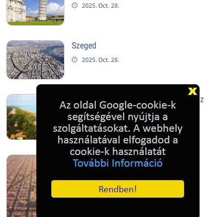
2025. Oct. 28.
Szeged
2025. Oct. 28.
Siófok, mielőtt beépült az Aranypart az
1970-es évek elején
2024. Nov. 17.
Barcelona, Spanyolország
2022. Dec. 04.