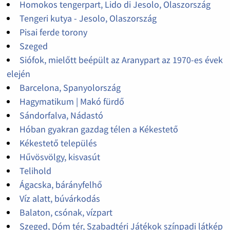
Homokos tengerpart, Lido di Jesolo, Olaszország
Tengeri kutya - Jesolo, Olaszország
Pisai ferde torony
Szeged
Siófok, mielőtt beépült az Aranypart az 1970-es évek
elején
Barcelona, Spanyolország
Hagymatikum | Makó fürdő
Sándorfalva, Nádastó
Hóban gyakran gazdag télen a Kékestető
Kékestető település
Hűvösvölgy, kisvasút
Telihold
Ágacska, bárányfelhő
Víz alatt, búvárkodás
Balaton, csónak, vízpart
Szeged, Dóm tér, Szabadtéri Játékok színpadi látkép