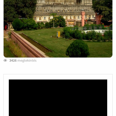
3426
megtekintés