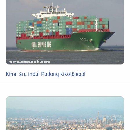
Kínai áru indul Pudong kikötõjébõl