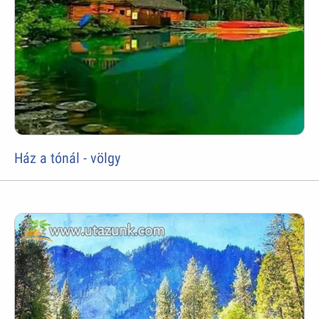
Ház a tónál - völgy