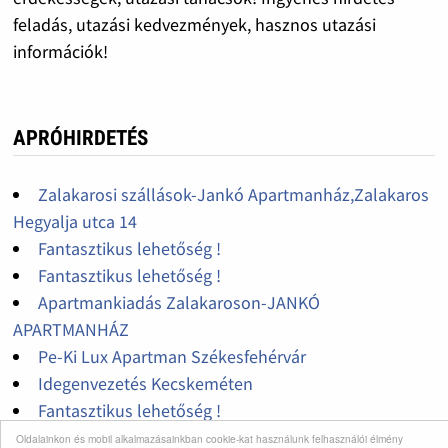
feladás, utazási kedvezmények, hasznos utazási
információk!
APRÓHIRDETÉS
Zalakarosi szállások-Jankó Apartmanház,Zalakaros
Hegyalja utca 14
Fantasztikus lehetőség !
Fantasztikus lehetőség !
Apartmankiadás Zalakaroson-JANKÓ
APARTMANHÁZ
Pe-Ki Lux Apartman Székesfehérvár
Idegenvezetés Kecskeméten
Fantasztikus lehetőség !
Ősszel is kedvezményesen!
Oldalainkon és mobil alkalmazásainkban cookie-kat használunk felhasználói élmény