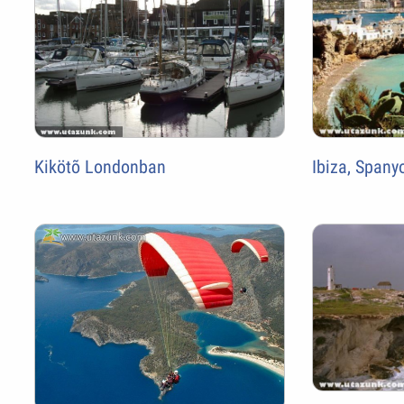
Kikötõ Londonban
Ibiza, Spany