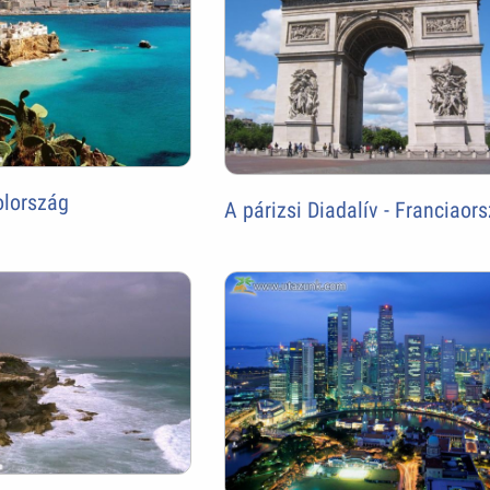
olország
A párizsi Diadalív - Franciaor