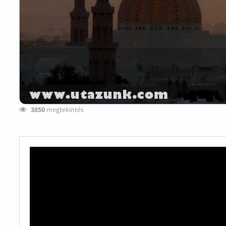
3850
megtekintés