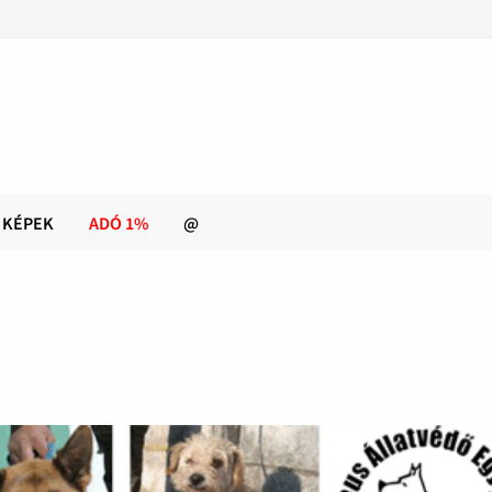
KÉPEK
ADÓ 1%
@