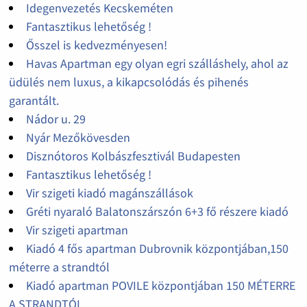
Idegenvezetés Kecskeméten
Fantasztikus lehetőség !
Ősszel is kedvezményesen!
Havas Apartman egy olyan egri szálláshely, ahol az
üdülés nem luxus, a kikapcsolódás és pihenés
garantált.
Nádor u. 29
Nyár Mezőkövesden
Disznótoros Kolbászfesztivál Budapesten
Fantasztikus lehetőség !
Vir szigeti kiadó magánszállások
Gréti nyaraló Balatonszárszón 6+3 fő részere kiadó
Vir szigeti apartman
Kiadó 4 fős apartman Dubrovnik központjában,150
méterre a strandtól
Kiadó apartman POVILE központjában 150 MÉTERRE
A STRANDTÓL