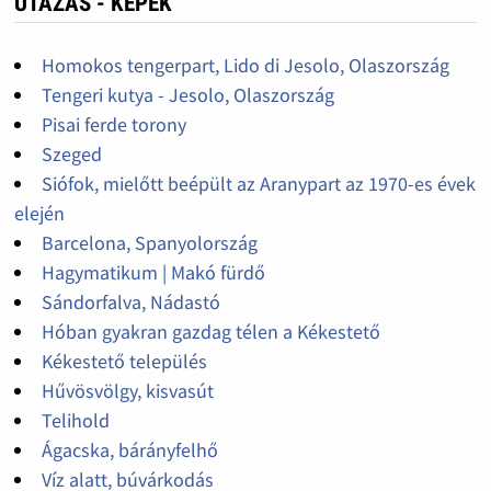
UTAZÁS - KÉPEK
Homokos tengerpart, Lido di Jesolo, Olaszország
Tengeri kutya - Jesolo, Olaszország
Pisai ferde torony
Szeged
Siófok, mielőtt beépült az Aranypart az 1970-es évek
elején
Barcelona, Spanyolország
Hagymatikum | Makó fürdő
Sándorfalva, Nádastó
Hóban gyakran gazdag télen a Kékestető
Kékestető település
Hűvösvölgy, kisvasút
Telihold
Ágacska, bárányfelhő
Víz alatt, búvárkodás