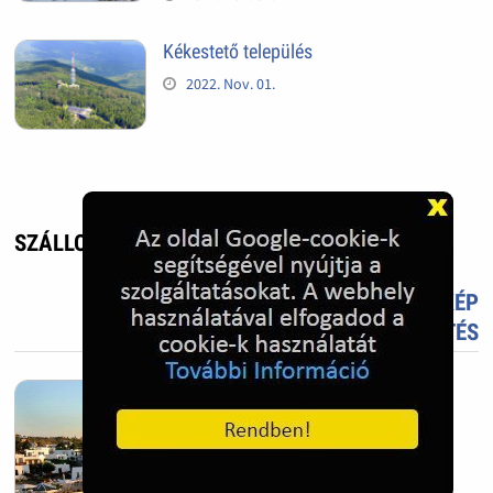
Kékestető település
2022. Nov. 01.
SZÁLLODA KRÉTÁN - UTAZÁS, ÉLMÉNY
TETSZIK?
TÖLTS FEL FOTÓT TE IS!
ÚJ KÉP
FELTÖLTÉS