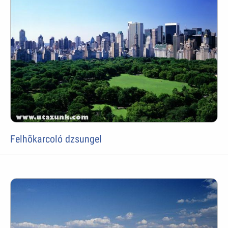
Felhõkarcoló dzsungel