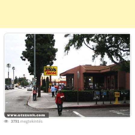
3791
megtekintés