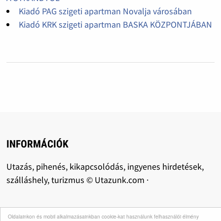
Kiadó PAG szigeti apartman Novalja városában
Kiadó KRK szigeti apartman BASKA KÖZPONTJÁBAN
INFORMÁCIÓK
Utazás, pihenés, kikapcsolódás, ingyenes hirdetések,
szálláshely, turizmus © Utazunk.com ·
LINKEK
Oldalainkon és mobil alkalmazásainkban cookie-kat használunk felhasználói élmény