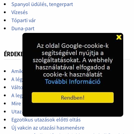
Spanyol üdülés, tengerpart
Vízesés
Tóparti vár
Duna-part
ÉRDEKES, HASZNOS
Amikre szükségünk lehet a nyaralás során
A légiutasok jogai
Változtak a vasúti közlekedés szabályai
A legtöbb borravalót adó országok
Mire figyeljünk, ha autót bérelünk külföldön
Utazás gyerekkel
Egzotikus utazások előtti oltás
Új vakcin az utazási hasmenésre