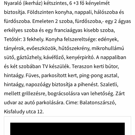
Nyaraló (ikerház) kétszintes, 6 +3 fő kényelmét
biztosítja. Földszinten konyha, nappali, hálószoba és
fürdőszoba. Emeleten 2 szoba, fürdőszoba,- egy 2 ágyas
erkélyes szoba és egy franciaágyas kisebb szoba,
Tetőtér: 3 fekhely. Konyha felszereltsége: edények,
tányérok, evőeszközök, hűtőszekrény, mikrohullámú
sütő, gáztűzhely, kávéfőző, kenyérpirító. A nappaliban
és két szobában TV készülék. Teraszon kerti bútor,
hintaágy. Füves, parkosított kert, ping-pong asztal,
hintaágy, napozóágy biztosítja a pihenést. Szaletli,
mellett grillezésre, bográcsolásra van lehetőség. Zárt
udvar az autó parkolására. Cime: Balatonszárszó,
Kisfaludy utca 12.