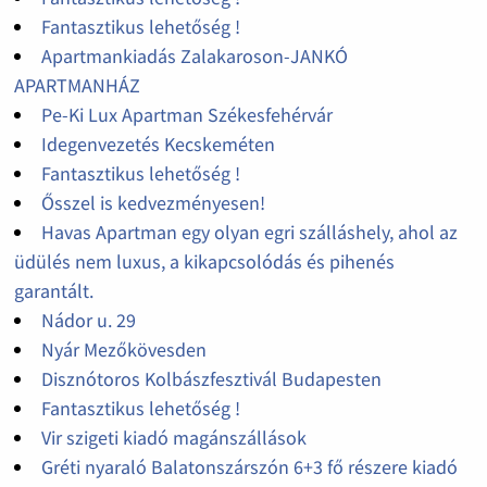
Fantasztikus lehetőség !
Apartmankiadás Zalakaroson-JANKÓ
APARTMANHÁZ
Pe-Ki Lux Apartman Székesfehérvár
Idegenvezetés Kecskeméten
Fantasztikus lehetőség !
Ősszel is kedvezményesen!
Havas Apartman egy olyan egri szálláshely, ahol az
üdülés nem luxus, a kikapcsolódás és pihenés
garantált.
Nádor u. 29
Nyár Mezőkövesden
Disznótoros Kolbászfesztivál Budapesten
Fantasztikus lehetőség !
Vir szigeti kiadó magánszállások
Gréti nyaraló Balatonszárszón 6+3 fő részere kiadó