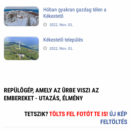
Hóban gyakran gazdag télen a
Kékestető
2022. Nov. 01.
Kékestető település
2022. Nov. 01.
REPÜLÕGÉP, AMELY AZ ÛRBE VISZI AZ
EMBEREKET - UTAZÁS, ÉLMÉNY
TETSZIK?
TÖLTS FEL FOTÓT TE IS!
ÚJ KÉP
FELTÖLTÉS