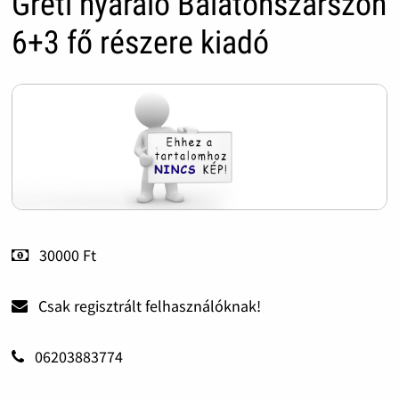
Gréti nyaraló Balatonszárszón
6+3 fő részere kiadó
30000 Ft
Csak regisztrált felhasználóknak!
06203883774