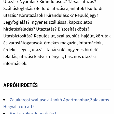
Utazás? Nyaralás? Kirándulások? Társas utazás?
Szállásfoglakás?Belföldi utazási ajánlatok? Külföldi
utazás? Körutazások? Kirándulások? Repülőjegy?
Jegyfoglalás? Ingyenes szállással kapcsolatos
hirdetésfeladás? Utaztatás? Biztosításkötés?
Utasbiztosítás? Repülős út, szállás, síút, hajóút, körutak
és városlátogatások. érdekes magazin, információk,
érdekességek, utazási tanácsok! Ingyenes hirdetés
feladás, utazási kedvezmények, hasznos utazási
információk!
APRÓHIRDETÉS
Zalakarosi szállások-Jankó Apartmanház,Zalakaros
Hegyalja utca 14
Fantasztikus lehetőség !