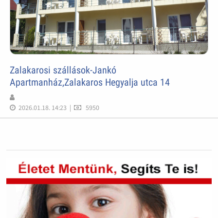
Zalakarosi szállások-Jankó
Apartmanház,Zalakaros Hegyalja utca 14
2026.01.18. 14:23
|
5950