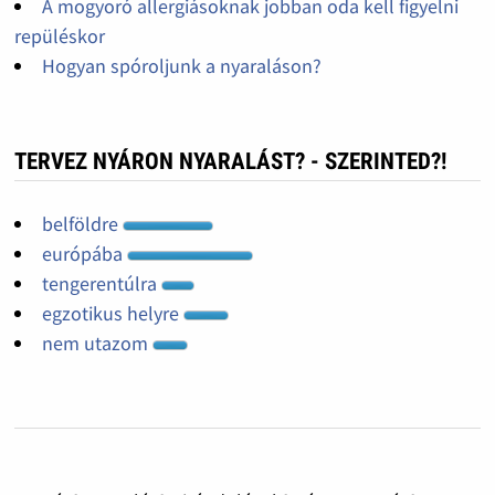
A mogyoró allergiásoknak jobban oda kell figyelni
repüléskor
Hogyan spóroljunk a nyaraláson?
TERVEZ NYÁRON NYARALÁST? - SZERINTED?!
belföldre
európába
tengerentúlra
egzotikus helyre
nem utazom