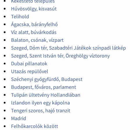
Kékestető település
Hűvösvölgy, kisvasút
Telihold
Ágacska, bárányfelhő
Víz alatt, búvárkodás
Balaton, csónak, vízpart
Szeged, Dóm tér, Szabadtéri Játékok színpadi látkép
Szeged, Szent István tér, Öreghölgy víztorony
Dubai pillanatok
Utazás repülővel
Széchenyi gyógyfürdő, Budapest
Budapest, főváros, parlament
Tulipán ültetvény Hollandiában
Izlandon ilyen egy kápolna
Tengeri szoros, hajó tranzit
Madrid
Felhőkarcolók között