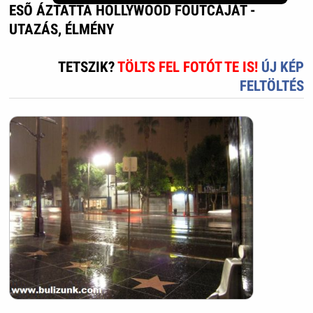
ESÕ ÁZTATTA HOLLYWOOD FÕUTCÁJÁT -
UTAZÁS, ÉLMÉNY
TETSZIK?
TÖLTS FEL FOTÓT TE IS!
ÚJ KÉP
FELTÖLTÉS