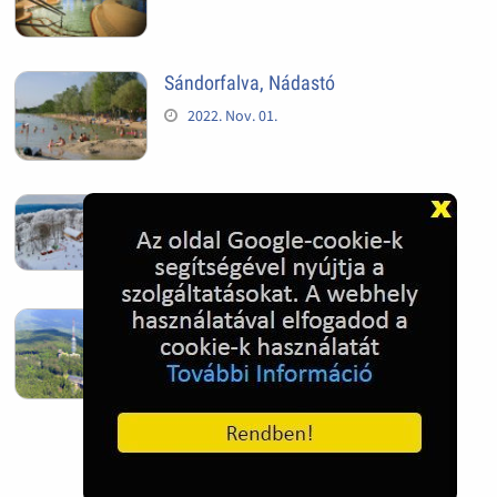
Sándorfalva, Nádastó
2022. Nov. 01.
Hóban gyakran gazdag télen a
Kékestető
2022. Nov. 01.
Kékestető település
2022. Nov. 01.