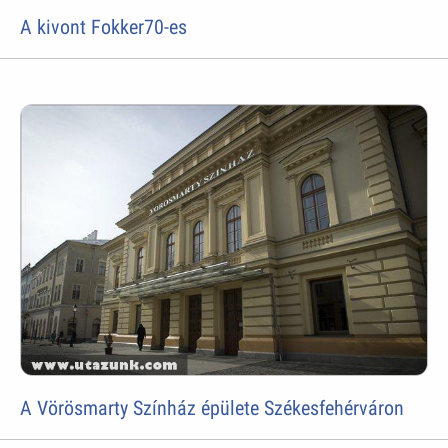
A kivont Fokker70-es
A Vörösmarty Színház épülete Székesfehérváron