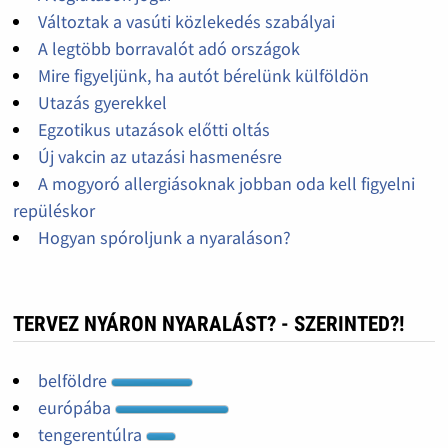
Változtak a vasúti közlekedés szabályai
A legtöbb borravalót adó országok
Mire figyeljünk, ha autót bérelünk külföldön
Utazás gyerekkel
Egzotikus utazások előtti oltás
Új vakcin az utazási hasmenésre
A mogyoró allergiásoknak jobban oda kell figyelni
repüléskor
Hogyan spóroljunk a nyaraláson?
TERVEZ NYÁRON NYARALÁST? - SZERINTED?!
belföldre
európába
tengerentúlra