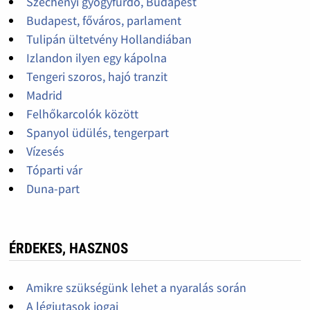
Széchenyi gyógyfürdő, Budapest
Budapest, főváros, parlament
Tulipán ültetvény Hollandiában
Izlandon ilyen egy kápolna
Tengeri szoros, hajó tranzit
Madrid
Felhőkarcolók között
Spanyol üdülés, tengerpart
Vízesés
Tóparti vár
Duna-part
ÉRDEKES, HASZNOS
Amikre szükségünk lehet a nyaralás során
A légiutasok jogai