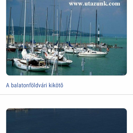
A balatonföldvári kikötõ