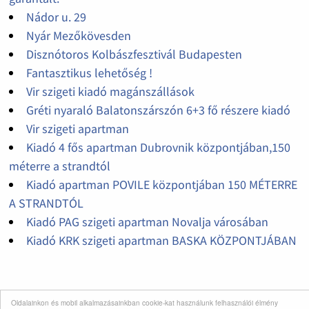
Nádor u. 29
Nyár Mezőkövesden
Disznótoros Kolbászfesztivál Budapesten
Fantasztikus lehetőség !
Vir szigeti kiadó magánszállások
Gréti nyaraló Balatonszárszón 6+3 fő részere kiadó
Vir szigeti apartman
Kiadó 4 fős apartman Dubrovnik központjában,150
méterre a strandtól
Kiadó apartman POVILE központjában 150 MÉTERRE
A STRANDTÓL
Kiadó PAG szigeti apartman Novalja városában
Kiadó KRK szigeti apartman BASKA KÖZPONTJÁBAN
Oldalainkon és mobil alkalmazásainkban cookie-kat használunk felhasználói élmény