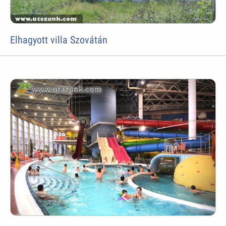
Elhagyott villa Szovátán