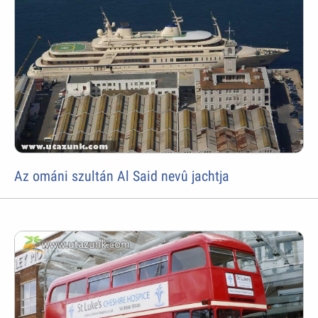
Az ománi szultán Al Said nevû jachtja