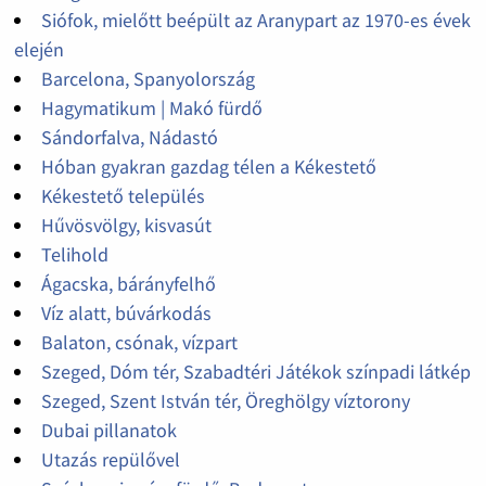
Siófok, mielőtt beépült az Aranypart az 1970-es évek
elején
Barcelona, Spanyolország
Hagymatikum | Makó fürdő
Sándorfalva, Nádastó
Hóban gyakran gazdag télen a Kékestető
Kékestető település
Hűvösvölgy, kisvasút
Telihold
Ágacska, bárányfelhő
Víz alatt, búvárkodás
Balaton, csónak, vízpart
Szeged, Dóm tér, Szabadtéri Játékok színpadi látkép
Szeged, Szent István tér, Öreghölgy víztorony
Dubai pillanatok
Utazás repülővel