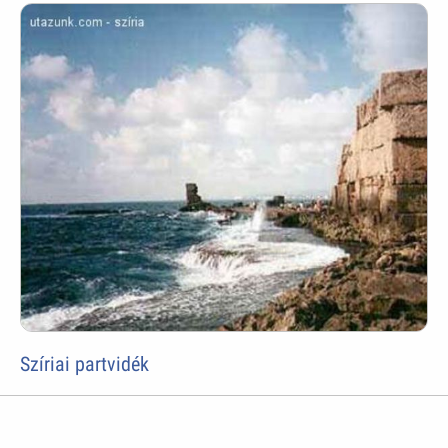
Szíriai partvidék