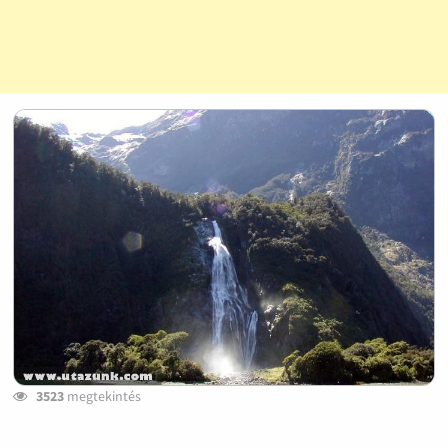
3523
megtekintés