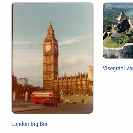
Visegrádi vá
London Big Ben