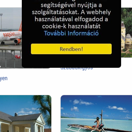
Szabadkígyós
gyen