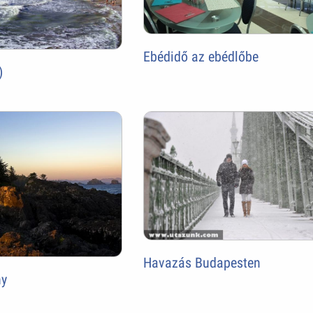
Ebédidő az ebédlőbe
)
Havazás Budapesten
ny