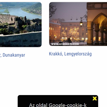
Krakkó, Lengyelország
r, Dunakanyar