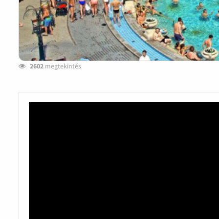
2602
megtekintés