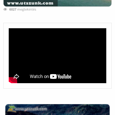
6027
megtekintés