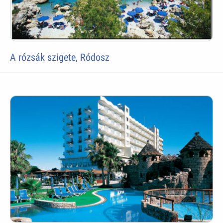
A rózsák szigete, Ródosz