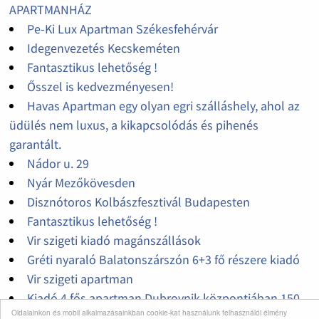
APARTMANHÁZ
Pe-Ki Lux Apartman Székesfehérvár
Idegenvezetés Kecskeméten
Fantasztikus lehetőség !
Ősszel is kedvezményesen!
Havas Apartman egy olyan egri szálláshely, ahol az
üdülés nem luxus, a kikapcsolódás és pihenés
garantált.
Nádor u. 29
Nyár Mezőkövesden
Disznótoros Kolbászfesztivál Budapesten
Fantasztikus lehetőség !
Vir szigeti kiadó magánszállások
Gréti nyaraló Balatonszárszón 6+3 fő részere kiadó
Vir szigeti apartman
Kiadó 4 fős apartman Dubrovnik központjában,150
Oldalainkon és mobil alkalmazásainkban cookie-kat használunk felhasználói élmény
méterre a strandtól