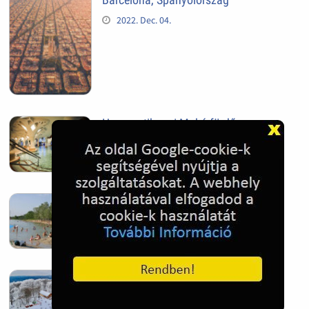
2022. Dec. 04.
Hagymatikum | Makó fürdő
2022. Nov. 01.
Sándorfalva, Nádastó
2022. Nov. 01.
Hóban gyakran gazdag télen a
Kékestető