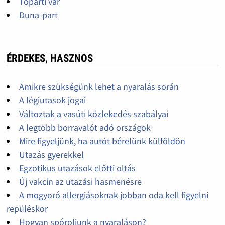
Tóparti vár
Duna-part
ÉRDEKES, HASZNOS
Amikre szükségünk lehet a nyaralás során
A légiutasok jogai
Változtak a vasúti közlekedés szabályai
A legtöbb borravalót adó országok
Mire figyeljünk, ha autót bérelünk külföldön
Utazás gyerekkel
Egzotikus utazások előtti oltás
Új vakcin az utazási hasmenésre
A mogyoró allergiásoknak jobban oda kell figyelni
repüléskor
Hogyan spóroljunk a nyaraláson?