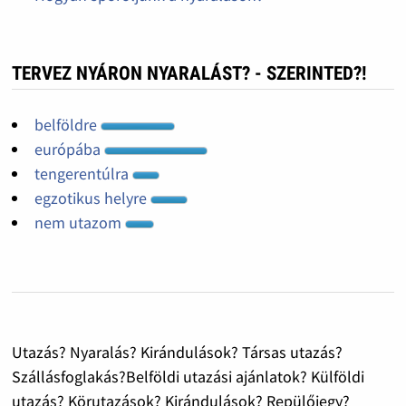
TERVEZ NYÁRON NYARALÁST? - SZERINTED?!
belföldre
európába
tengerentúlra
egzotikus helyre
nem utazom
Utazás? Nyaralás? Kirándulások? Társas utazás?
Szállásfoglakás?Belföldi utazási ajánlatok? Külföldi
utazás? Körutazások? Kirándulások? Repülőjegy?