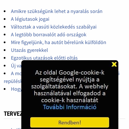
Amikre szükségünk lehet a nyaralás során
A légiutasok jogai
Változtak a vasúti közlekedés szabályai
A legtöbb borravalót adó országok
Mire figyeljünk, ha autót bérelünk külföldön
Utazás gyerekkel
Egzotikus utazások előtti oltás
Új vakcin az utazási hasmenésre
A mogyoró allergiásoknak jobban oda kell figyelni
repüléskor
Hogyan spóroljunk a nyaraláson?
TERVEZ NYÁRON NYARALÁST? - SZERINTED?!