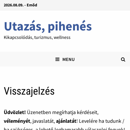
2026.08.09. - Emõd
Utazás, pihenés
Kikapcsolódás, turizmus, wellness
MENU
Visszajelzés
Üdvözlet!
Üzenetben megírhatja kérdéseit,
véleményét
, javaslatát,
ajánlatát
! Levelére ha tudunk /
ha szükséges, a lehető leghamarabb válaszolni fogunk!