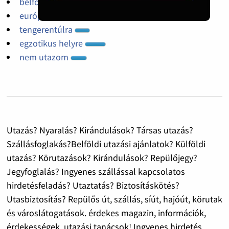
belföldre
európába
tengerentúlra
egzotikus helyre
nem utazom
Utazás? Nyaralás? Kirándulások? Társas utazás?
Szállásfoglakás?Belföldi utazási ajánlatok? Külföldi
utazás? Körutazások? Kirándulások? Repülőjegy?
Jegyfoglalás? Ingyenes szállással kapcsolatos
hirdetésfeladás? Utaztatás? Biztosításkötés?
Utasbiztosítás? Repülős út, szállás, síút, hajóút, körutak
és városlátogatások. érdekes magazin, információk,
érdekességek, utazási tanácsok! Ingyenes hirdetés