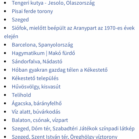
Tengeri kutya - Jesolo, Olaszország
Pisai ferde torony
Szeged
Siófok, mielőtt beépült az Aranypart az 1970-es évek
elején
Barcelona, Spanyolország
Hagymatikum | Makó fürdő
Sándorfalva, Nádastó
Hóban gyakran gazdag télen a Kékestető
Kékestető település
Hűvösvölgy, kisvasút
Telihold
Ágacska, bárányfelhő
Víz alatt, búvárkodás
Balaton, csónak, vízpart
Szeged, Dóm tér, Szabadtéri Játékok színpadi látkép
Szeged, Szent István tér, Öreghölgy víztorony