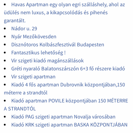
Havas Apartman egy olyan egri szálláshely, ahol az
üdülés nem luxus, a kikapcsolódás és pihenés
garantált.
Nádor u. 29
Nyár Mezőkövesden
Disznótoros Kolbászfesztivál Budapesten
Fantasztikus lehetőség !
Vir szigeti kiadó magánszállások
Gréti nyaraló Balatonszárszón 6+3 fő részere kiadó
Vir szigeti apartman
Kiadó 4 fős apartman Dubrovnik központjában,150
méterre a strandtól
Kiadó apartman POVILE központjában 150 MÉTERRE
A STRANDTÓL
Kiadó PAG szigeti apartman Novalja városában
Kiadó KRK szigeti apartman BASKA KÖZPONTJÁBAN