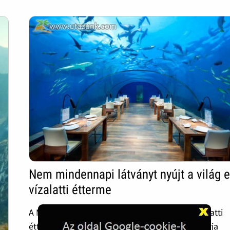
Nem mindennapi látványt nyújt a világ e
vízalatti étterme
A Maldív-szigeteken található a világ első víz alatti
étterme, ahol közel öt méteres mélységben várja