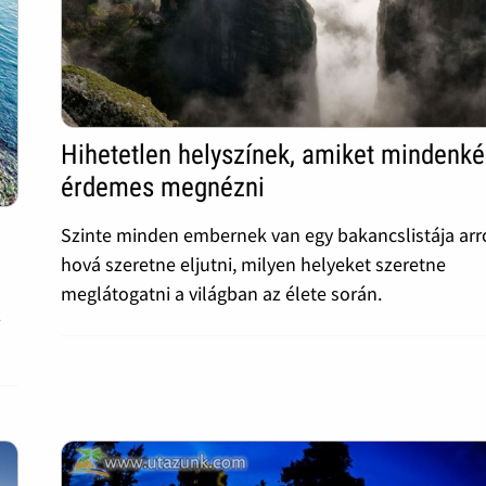
Hihetetlen helyszínek, amiket mindenk
érdemes megnézni
Szinte minden embernek van egy bakancslistája arró
hová szeretne eljutni, milyen helyeket szeretne
meglátogatni a világban az élete során.
z