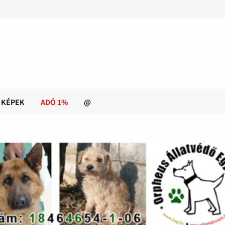
KÉPEK
ADÓ 1%
@