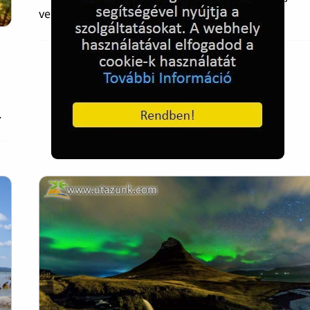
vendégeiket egy különleges vacsorára.
.