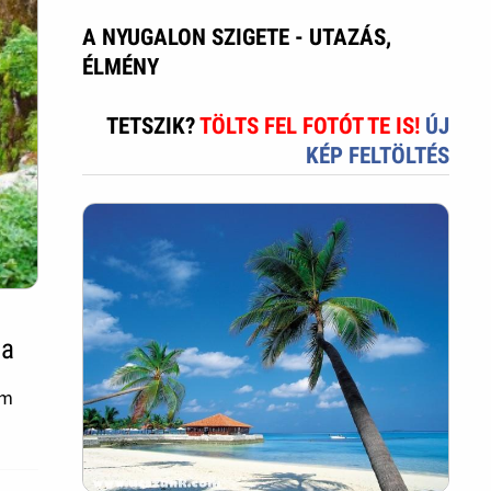
A NYUGALON SZIGETE - UTAZÁS,
ÉLMÉNY
TETSZIK?
TÖLTS FEL FOTÓT TE IS!
ÚJ
KÉP FELTÖLTÉS
ja
em