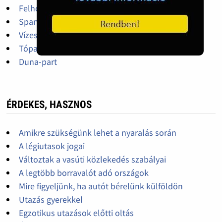
Felhőkarcolók között
Spanyol üdülés, tengerpart
Vízesés
Tóparti vár
Duna-part
ÉRDEKES, HASZNOS
Amikre szükségünk lehet a nyaralás során
A légiutasok jogai
Változtak a vasúti közlekedés szabályai
A legtöbb borravalót adó országok
Mire figyeljünk, ha autót bérelünk külföldön
Utazás gyerekkel
Egzotikus utazások előtti oltás