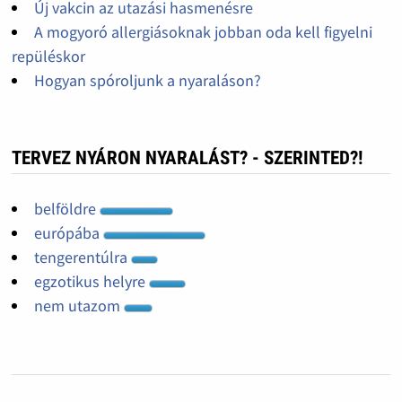
Új vakcin az utazási hasmenésre
A mogyoró allergiásoknak jobban oda kell figyelni
repüléskor
Hogyan spóroljunk a nyaraláson?
TERVEZ NYÁRON NYARALÁST? - SZERINTED?!
belföldre
európába
tengerentúlra
egzotikus helyre
nem utazom