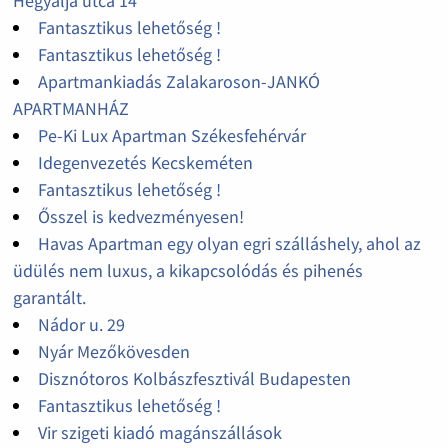
Hegyalja utca 14
Fantasztikus lehetőség !
Fantasztikus lehetőség !
Apartmankiadás Zalakaroson-JANKÓ
APARTMANHÁZ
Pe-Ki Lux Apartman Székesfehérvár
Idegenvezetés Kecskeméten
Fantasztikus lehetőség !
Ősszel is kedvezményesen!
Havas Apartman egy olyan egri szálláshely, ahol az
üdülés nem luxus, a kikapcsolódás és pihenés
garantált.
Nádor u. 29
Nyár Mezőkövesden
Disznótoros Kolbászfesztivál Budapesten
Fantasztikus lehetőség !
Vir szigeti kiadó magánszállások