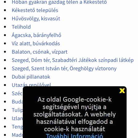
Hóban gyakran gazdag télen a Kékestető
Kékestető település
Hűvösvölgy, kisvasút
Telihold
Ágacska, bárányfelhő
Víz alatt, búvárkodás
Balaton, csónak, vízpart
Szeged, Dóm tér, Szabadtéri Játékok színpadi látkép
Szeged, Szent István tér, Öreghölgy víztorony
Dubai pillanatok
Utazás repülővel
Széchenyi gyógyfürdő, Budapest
Budapest, főváros, parlament
Tulipán ültetvény Hollandiában
Izlandon ilyen egy kápolna
Tengeri szoros, hajó tranzit
Madrid