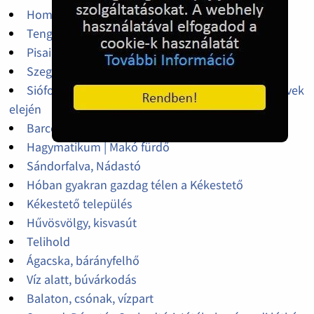
Homokos tengerpart, Lido di Jesolo, Olaszország
Tengeri kutya - Jesolo, Olaszország
Pisai ferde torony
Szeged
Siófok, mielőtt beépült az Aranypart az 1970-es évek
elején
Barcelona, Spanyolország
Hagymatikum | Makó fürdő
Sándorfalva, Nádastó
Hóban gyakran gazdag télen a Kékestető
Kékestető település
Hűvösvölgy, kisvasút
Telihold
Ágacska, bárányfelhő
Víz alatt, búvárkodás
Balaton, csónak, vízpart