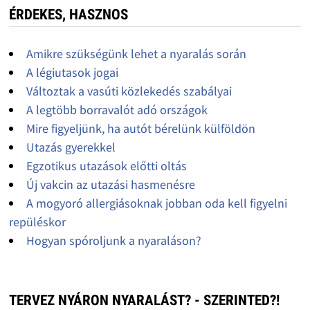
ÉRDEKES, HASZNOS
Amikre szükségünk lehet a nyaralás során
A légiutasok jogai
Változtak a vasúti közlekedés szabályai
A legtöbb borravalót adó országok
Mire figyeljünk, ha autót bérelünk külföldön
Utazás gyerekkel
Egzotikus utazások előtti oltás
Új vakcin az utazási hasmenésre
A mogyoró allergiásoknak jobban oda kell figyelni
repüléskor
Hogyan spóroljunk a nyaraláson?
TERVEZ NYÁRON NYARALÁST? - SZERINTED?!