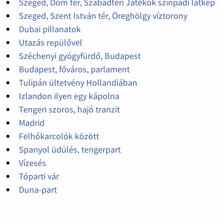
Szeged, Dóm tér, Szabadtéri Játékok színpadi látkép
Szeged, Szent István tér, Öreghölgy víztorony
Dubai pillanatok
Utazás repülővel
Széchenyi gyógyfürdő, Budapest
Budapest, főváros, parlament
Tulipán ültetvény Hollandiában
Izlandon ilyen egy kápolna
Tengeri szoros, hajó tranzit
Madrid
Felhőkarcolók között
Spanyol üdülés, tengerpart
Vízesés
Tóparti vár
Duna-part