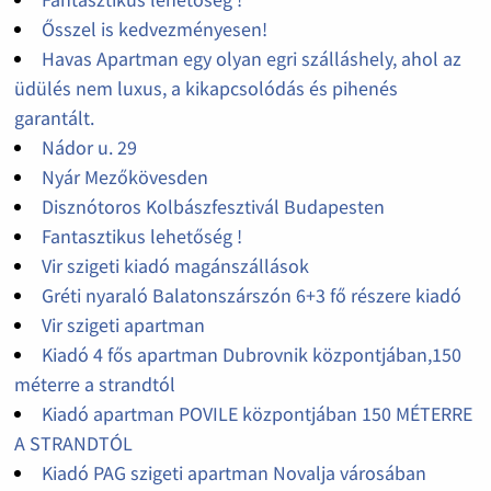
Ősszel is kedvezményesen!
Havas Apartman egy olyan egri szálláshely, ahol az
üdülés nem luxus, a kikapcsolódás és pihenés
garantált.
Nádor u. 29
Nyár Mezőkövesden
Disznótoros Kolbászfesztivál Budapesten
Fantasztikus lehetőség !
Vir szigeti kiadó magánszállások
Gréti nyaraló Balatonszárszón 6+3 fő részere kiadó
Vir szigeti apartman
Kiadó 4 fős apartman Dubrovnik központjában,150
méterre a strandtól
Kiadó apartman POVILE központjában 150 MÉTERRE
A STRANDTÓL
Kiadó PAG szigeti apartman Novalja városában