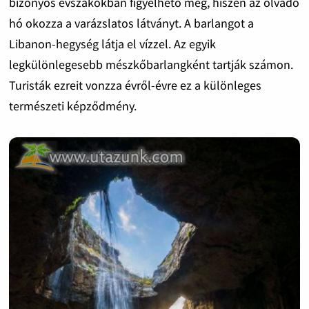
bizonyos évszakokban figyelhető meg, hiszen az olvadó
hó okozza a varázslatos látványt. A barlangot a
Libanon-hegység látja el vízzel. Az egyik
legkülönlegesebb mészkőbarlangként tartják számon.
Turisták ezreit vonzza évről-évre ez a különleges
természeti képződmény.