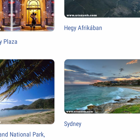
Hegy Afrikában
y Plaza
Sydney
and National Park,