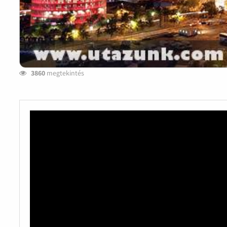
3860
megtekintés