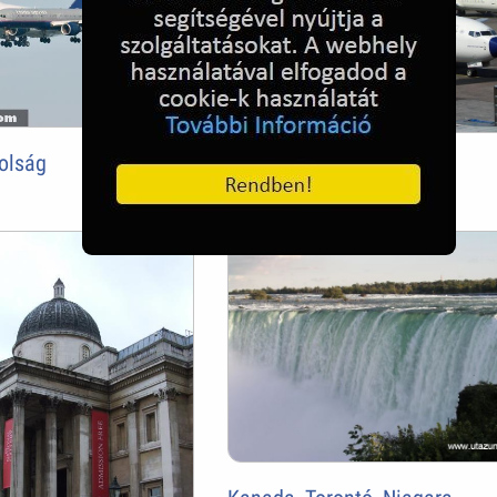
olság
Malév gép a kifutópályán