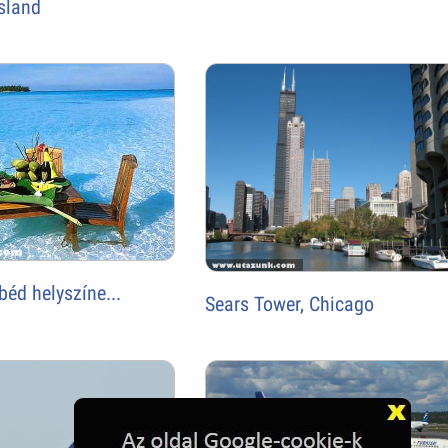
sland
béd helyszíne...
Sears Tower, Chicago