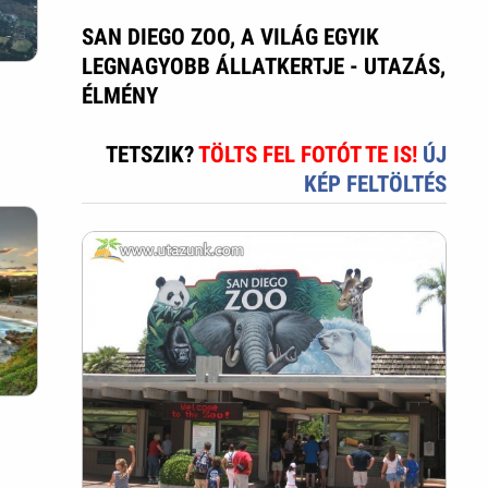
SAN DIEGO ZOO, A VILÁG EGYIK
LEGNAGYOBB ÁLLATKERTJE - UTAZÁS,
ÉLMÉNY
TETSZIK?
TÖLTS FEL FOTÓT TE IS!
ÚJ
KÉP FELTÖLTÉS