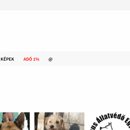
KÉPEK
ADÓ 1%
@