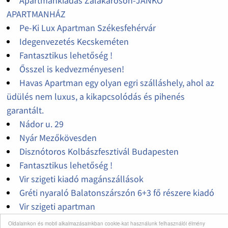
Apartmankiadás Zalakaroson-JANKÓ
APARTMANHÁZ
Pe-Ki Lux Apartman Székesfehérvár
Idegenvezetés Kecskeméten
Fantasztikus lehetőség !
Ősszel is kedvezményesen!
Havas Apartman egy olyan egri szálláshely, ahol az
üdülés nem luxus, a kikapcsolódás és pihenés
garantált.
Nádor u. 29
Nyár Mezőkövesden
Disznótoros Kolbászfesztivál Budapesten
Fantasztikus lehetőség !
Vir szigeti kiadó magánszállások
Gréti nyaraló Balatonszárszón 6+3 fő részere kiadó
Vir szigeti apartman
Kiadó 4 fős apartman Dubrovnik központjában,150
Oldalainkon és mobil alkalmazásainkban cookie-kat használunk felhasználói élmény