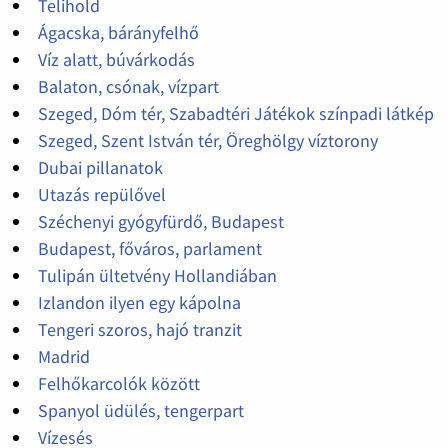
Telihold
Ágacska, bárányfelhő
Víz alatt, búvárkodás
Balaton, csónak, vízpart
Szeged, Dóm tér, Szabadtéri Játékok színpadi látkép
Szeged, Szent István tér, Öreghölgy víztorony
Dubai pillanatok
Utazás repülővel
Széchenyi gyógyfürdő, Budapest
Budapest, főváros, parlament
Tulipán ültetvény Hollandiában
Izlandon ilyen egy kápolna
Tengeri szoros, hajó tranzit
Madrid
Felhőkarcolók között
Spanyol üdülés, tengerpart
Vízesés