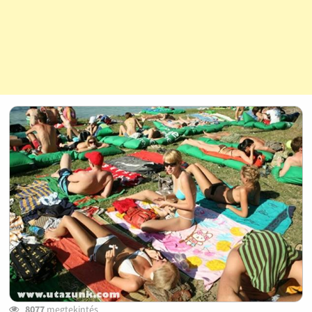
8077
megtekintés