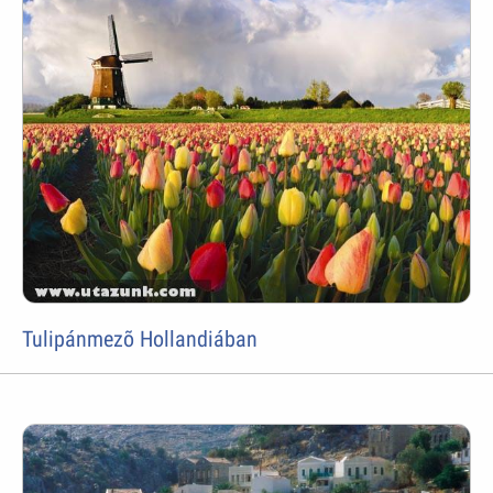
Tulipánmezõ Hollandiában