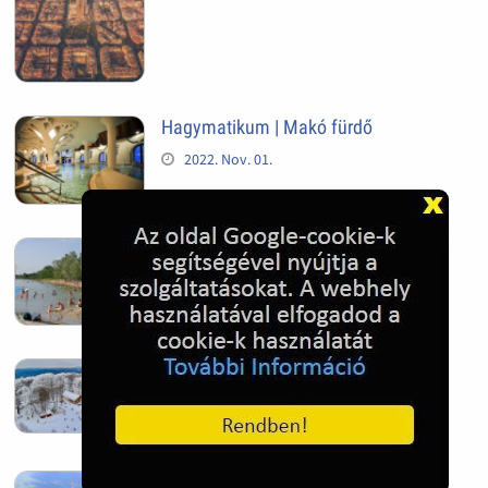
Hagymatikum | Makó fürdő
2022. Nov. 01.
Sándorfalva, Nádastó
2022. Nov. 01.
Hóban gyakran gazdag télen a
Kékestető
2022. Nov. 01.
Kékestető település