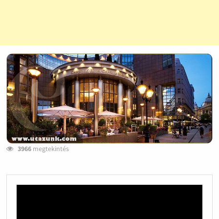
3966
megtekintés