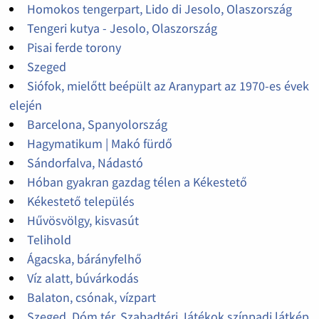
Homokos tengerpart, Lido di Jesolo, Olaszország
Tengeri kutya - Jesolo, Olaszország
Pisai ferde torony
Szeged
Siófok, mielőtt beépült az Aranypart az 1970-es évek
elején
Barcelona, Spanyolország
Hagymatikum | Makó fürdő
Sándorfalva, Nádastó
Hóban gyakran gazdag télen a Kékestető
Kékestető település
Hűvösvölgy, kisvasút
Telihold
Ágacska, bárányfelhő
Víz alatt, búvárkodás
Balaton, csónak, vízpart
Szeged, Dóm tér, Szabadtéri Játékok színpadi látkép