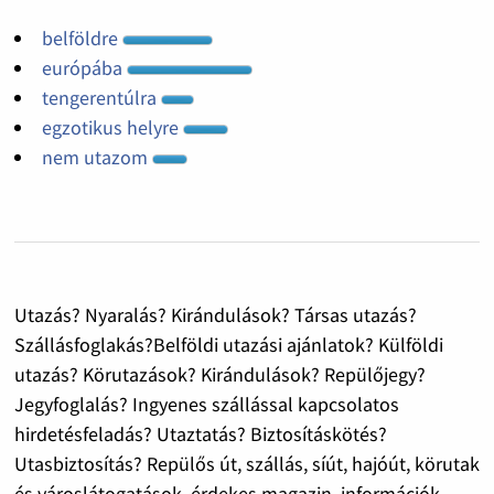
belföldre
európába
tengerentúlra
egzotikus helyre
nem utazom
Utazás? Nyaralás? Kirándulások? Társas utazás?
Szállásfoglakás?Belföldi utazási ajánlatok? Külföldi
utazás? Körutazások? Kirándulások? Repülőjegy?
Jegyfoglalás? Ingyenes szállással kapcsolatos
hirdetésfeladás? Utaztatás? Biztosításkötés?
Utasbiztosítás? Repülős út, szállás, síút, hajóút, körutak
és városlátogatások. érdekes magazin, információk,