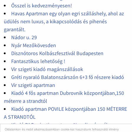
Ősszel is kedvezményesen!
Havas Apartman egy olyan egri szálláshely, ahol az
üdülés nem luxus, a kikapcsolódás és pihenés
garantált.
Nádor u. 29
Nyár Mezőkövesden
Disznótoros Kolbászfesztivál Budapesten
Fantasztikus lehetőség !
Vir szigeti kiadó magánszállások
Gréti nyaraló Balatonszárszón 6+3 fő részere kiadó
Vir szigeti apartman
Kiadó 4 fős apartman Dubrovnik központjában,150
méterre a strandtól
Kiadó apartman POVILE központjában 150 MÉTERRE
A STRANDTÓL
Kiadó PAG szigeti apartman Novalja városában
Oldalainkon és mobil alkalmazásainkban cookie-kat használunk felhasználói élmény