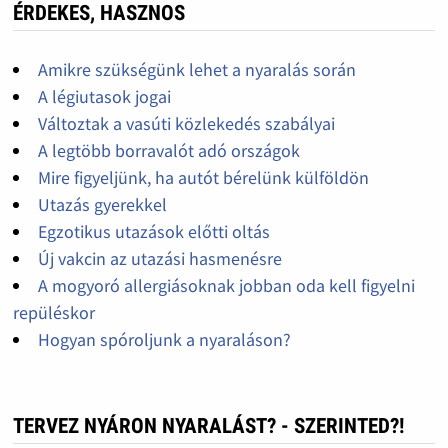
ÉRDEKES, HASZNOS
Amikre szükségünk lehet a nyaralás során
A légiutasok jogai
Változtak a vasúti közlekedés szabályai
A legtöbb borravalót adó országok
Mire figyeljünk, ha autót bérelünk külföldön
Utazás gyerekkel
Egzotikus utazások előtti oltás
Új vakcin az utazási hasmenésre
A mogyoró allergiásoknak jobban oda kell figyelni
repüléskor
Hogyan spóroljunk a nyaraláson?
TERVEZ NYÁRON NYARALÁST? - SZERINTED?!