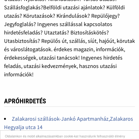
Szállásfoglakás?Belföldi utazási ajánlatok? Külföldi
utazás? Körutazások? Kirándulások? Repülőjegy?
Jegyfoglalás? Ingyenes szállással kapcsolatos
hirdetésfeladás? Utaztatás? Biztosításkötés?
Utasbiztosítás? Repülős út, szállás, síút, hajóút, körutak
és városlátogatások. érdekes magazin, információk,
érdekességek, utazási tanácsok! Ingyenes hirdetés
feladás, utazási kedvezmények, hasznos utazási
információk!
APRÓHIRDETÉS
Zalakarosi szállások-Jankó Apartmanház,Zalakaros
Hegyalja utca 14
Fantasztikus lehetőség !
Oldalainkon és mobil alkalmazásainkban cookie-kat használunk felhasználói élmény