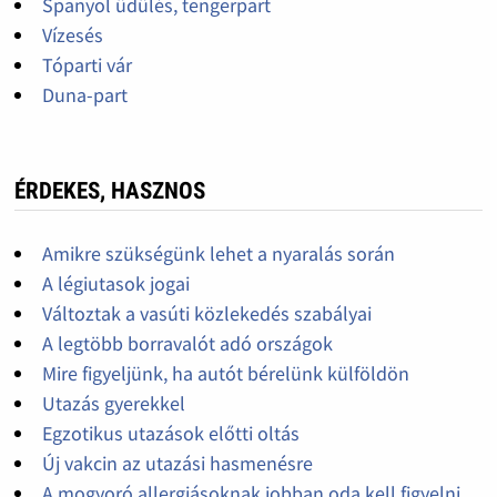
Spanyol üdülés, tengerpart
Vízesés
Tóparti vár
Duna-part
ÉRDEKES, HASZNOS
Amikre szükségünk lehet a nyaralás során
A légiutasok jogai
Változtak a vasúti közlekedés szabályai
A legtöbb borravalót adó országok
Mire figyeljünk, ha autót bérelünk külföldön
Utazás gyerekkel
Egzotikus utazások előtti oltás
Új vakcin az utazási hasmenésre
A mogyoró allergiásoknak jobban oda kell figyelni