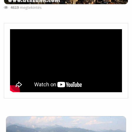
4619
megtekintés