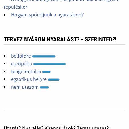
repüléskor
Hogyan spóroljunk a nyaraláson?
TERVEZ NYÁRON NYARALÁST? - SZERINTED?!
belföldre
európába
tengerentúlra
egzotikus helyre
nem utazom
Utazás? Nyaralás? Kirándulások? Társas utazás?