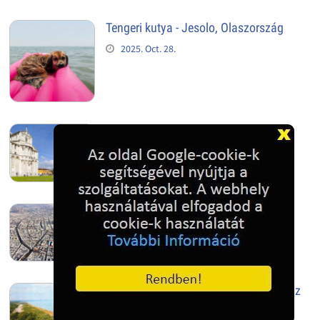
Tengeri kutya - Jesolo, Olaszország
2025. Oct. 28.
Pisai ferde torony
2025. Oct. 28.
Szeged
2025. Oct. 28.
Siófok, mielőtt beépült az Aranypart az
1970-es évek elején