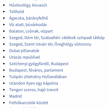
Hűvösvölgy, kisvasút
Telihold
Ágacska, bárányfelhő
Víz alatt, búvárkodás
Balaton, csónak, vízpart
Szeged, Dóm tér, Szabadtéri Játékok színpadi látkép
Szeged, Szent István tér, Öreghölgy víztorony
Dubai pillanatok
Utazás repülővel
Széchenyi gyógyfürdő, Budapest
Budapest, főváros, parlament
Tulipán ültetvény Hollandiában
Izlandon ilyen egy kápolna
Tengeri szoros, hajó tranzit
Madrid
Felhőkarcolók között