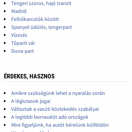
Tengeri szoros, hajó tranzit
Madrid
Felhőkarcolók között
Spanyol üdülés, tengerpart
Vízesés
Tóparti vár
Duna-part
ÉRDEKES, HASZNOS
Amikre szükségünk lehet a nyaralás során
A légiutasok jogai
Változtak a vasúti közlekedés szabályai
A legtöbb borravalót adó országok
Mire figyeljünk, ha autót bérelünk külföldön