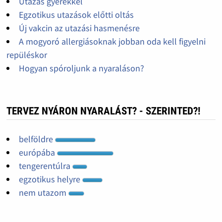
Utazás gyerekkel
Egzotikus utazások előtti oltás
Új vakcin az utazási hasmenésre
A mogyoró allergiásoknak jobban oda kell figyelni
repüléskor
Hogyan spóroljunk a nyaraláson?
TERVEZ NYÁRON NYARALÁST? - SZERINTED?!
belföldre
európába
tengerentúlra
egzotikus helyre
nem utazom