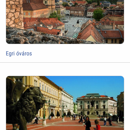
Egri óváros