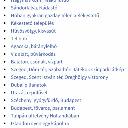
Sándorfalva, Nádastó
Hóban gyakran gazdag télen a Kékestető
Kékestető település
Hűvösvölgy, kisvasút
Telihold
Ágacska, bárányfelhő
Víz alatt, búvárkodás
Balaton, csónak, vízpart
Szeged, Dóm tér, Szabadtéri Játékok színpadi látkép
Szeged, Szent István tér, Öreghölgy víztorony
Dubai pillanatok
Utazás repülővel
Széchenyi gyógyfürdő, Budapest
Budapest, főváros, parlament
Tulipán ültetvény Hollandiában
Izlandon ilyen egy kápolna