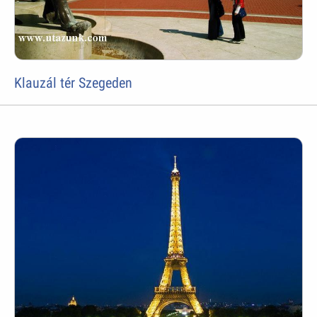
Klauzál tér Szegeden