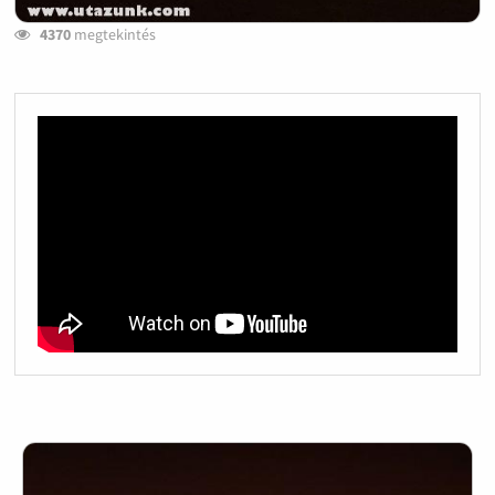
4370
megtekintés