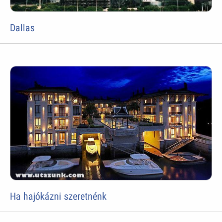
Dallas
Ha hajókázni szeretnénk