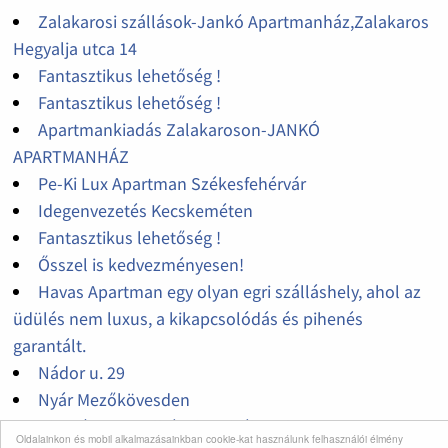
Zalakarosi szállások-Jankó Apartmanház,Zalakaros
Hegyalja utca 14
Fantasztikus lehetőség !
Fantasztikus lehetőség !
Apartmankiadás Zalakaroson-JANKÓ
APARTMANHÁZ
Pe-Ki Lux Apartman Székesfehérvár
Idegenvezetés Kecskeméten
Fantasztikus lehetőség !
Ősszel is kedvezményesen!
Havas Apartman egy olyan egri szálláshely, ahol az
üdülés nem luxus, a kikapcsolódás és pihenés
garantált.
Nádor u. 29
Nyár Mezőkövesden
Disznótoros Kolbászfesztivál Budapesten
Oldalainkon és mobil alkalmazásainkban cookie-kat használunk felhasználói élmény