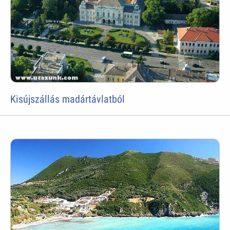
Kisújszállás madártávlatból