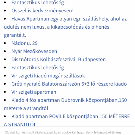
Fantasztikus lehetőség !
Ősszel is kedvezményesen!
Havas Apartman egy olyan egri szálláshely, ahol az
üdülés nem luxus, a kikapcsolódás és pihenés
garantált.
Nádor u. 29
Nyár Mezőkövesden
Disznótoros Kolbászfesztivál Budapesten
Fantasztikus lehetőség !
Vir szigeti kiadó magánszállások
Gréti nyaraló Balatonszárszón 6+3 fő részere kiadó
Vir szigeti apartman
Kiadó 4 fős apartman Dubrovnik központjában,150
méterre a strandtól
Kiadó apartman POVILE központjában 150 MÉTERRE
A STRANDTÓL
Kiadó PAG szigeti apartman Novalja városában
Oldalainkon és mobil alkalmazásainkban cookie-kat használunk felhasználói élmény