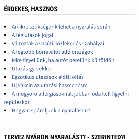
ÉRDEKES, HASZNOS
Amikre szükségünk lehet a nyaralás során
A légiutasok jogai
Változtak a vasúti közlekedés szabályai
A legtöbb borravalót adó országok
Mire figyeljünk, ha autót bérelünk külföldön
Utazás gyerekkel
Egzotikus utazások előtti oltás
Új vakcin az utazási hasmenésre
A mogyoró allergiásoknak jobban oda kell figyelni
repüléskor
Hogyan spóroljunk a nyaraláson?
TERVEZ NYÁRON NYARALÁST? - SZERINTED?!