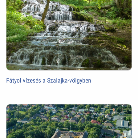
Fátyol vízesés a Szalajka-völgyben