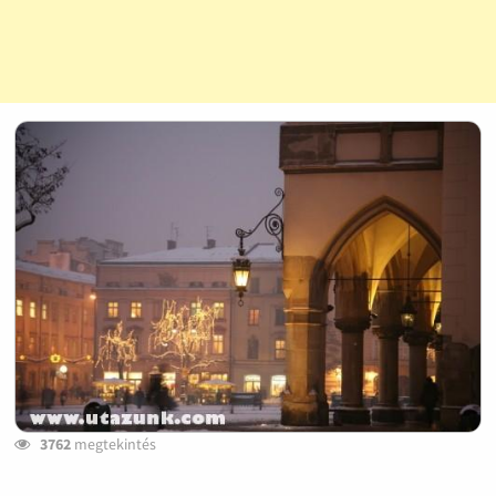
3762
megtekintés