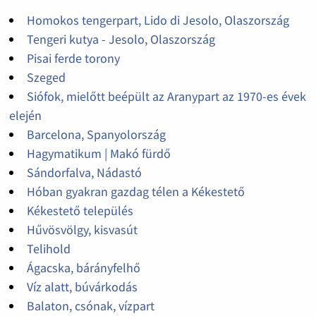
Homokos tengerpart, Lido di Jesolo, Olaszország
Tengeri kutya - Jesolo, Olaszország
Pisai ferde torony
Szeged
Siófok, mielőtt beépült az Aranypart az 1970-es évek
elején
Barcelona, Spanyolország
Hagymatikum | Makó fürdő
Sándorfalva, Nádastó
Hóban gyakran gazdag télen a Kékestető
Kékestető település
Hűvösvölgy, kisvasút
Telihold
Ágacska, bárányfelhő
Víz alatt, búvárkodás
Balaton, csónak, vízpart