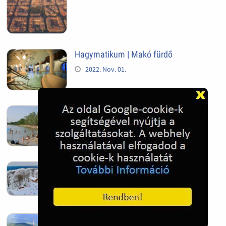
Hagymatikum | Makó fürdő
2022. Nov. 01.
Sándorfalva, Nádastó
2022. Nov. 01.
Hóban gyakran gazdag télen a
Kékestető
2022. Nov. 01.
Kékestető település