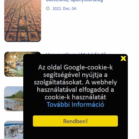
2022. Dec. 04.
Hagymatikum | Makó fürdő
2022. Nov. 01.
Sándorfalva, Nádastó
2022. Nov. 01.
Hóban gyakran gazdag télen a
Kékestető