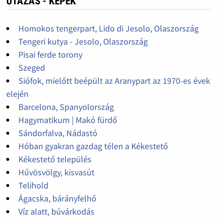
UTAZÁS - KÉPEK
Homokos tengerpart, Lido di Jesolo, Olaszország
Tengeri kutya - Jesolo, Olaszország
Pisai ferde torony
Szeged
Siófok, mielőtt beépült az Aranypart az 1970-es évek
elején
Barcelona, Spanyolország
Hagymatikum | Makó fürdő
Sándorfalva, Nádastó
Hóban gyakran gazdag télen a Kékestető
Kékestető település
Hűvösvölgy, kisvasút
Telihold
Ágacska, bárányfelhő
Víz alatt, búvárkodás