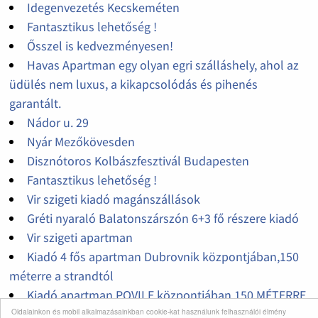
Idegenvezetés Kecskeméten
Fantasztikus lehetőség !
Ősszel is kedvezményesen!
Havas Apartman egy olyan egri szálláshely, ahol az
üdülés nem luxus, a kikapcsolódás és pihenés
garantált.
Nádor u. 29
Nyár Mezőkövesden
Disznótoros Kolbászfesztivál Budapesten
Fantasztikus lehetőség !
Vir szigeti kiadó magánszállások
Gréti nyaraló Balatonszárszón 6+3 fő részere kiadó
Vir szigeti apartman
Kiadó 4 fős apartman Dubrovnik központjában,150
méterre a strandtól
Kiadó apartman POVILE központjában 150 MÉTERRE
Oldalainkon és mobil alkalmazásainkban cookie-kat használunk felhasználói élmény
A STRANDTÓL