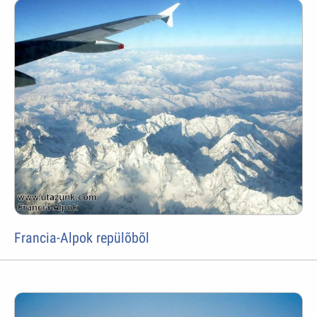
Francia-Alpok repülõbõl