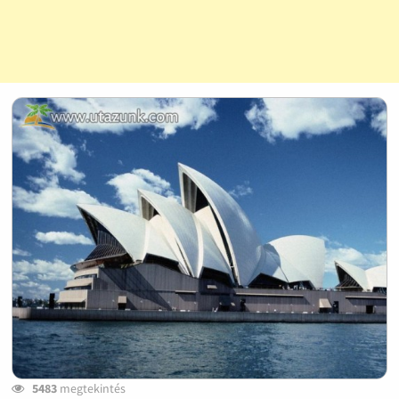
5483
megtekintés