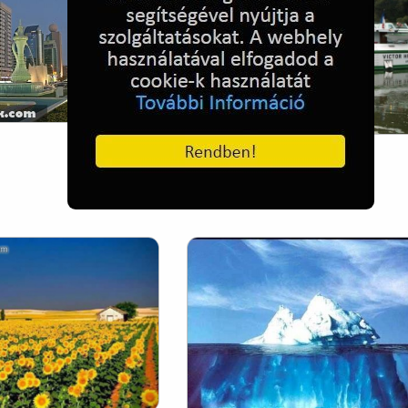
Luxushajó Csongrádon