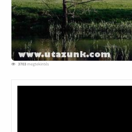
3703
megtekintés