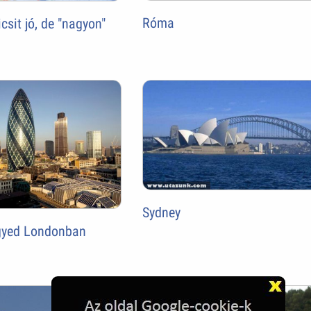
Róma
csit jó, de "nagyon"
Sydney
egyed Londonban