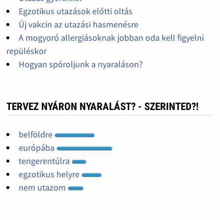
Egzotikus utazások előtti oltás
Új vakcin az utazási hasmenésre
A mogyoró allergiásoknak jobban oda kell figyelni
repüléskor
Hogyan spóroljunk a nyaraláson?
TERVEZ NYÁRON NYARALÁST? - SZERINTED?!
belföldre
európába
tengerentúlra
egzotikus helyre
nem utazom