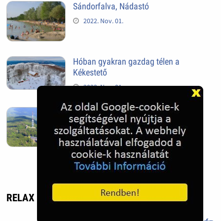
Sándorfalva, Nádastó
2022. Nov. 01.
Hóban gyakran gazdag télen a
Kékestető
2022. Nov. 01.
Kékestető település
2022. Nov. 01.
RELAX - UTAZÁS, ÉLMÉNY