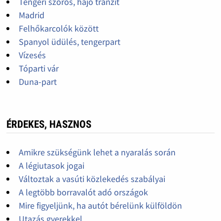
Tengeri szoros, hajó tranzit
Madrid
Felhőkarcolók között
Spanyol üdülés, tengerpart
Vízesés
Tóparti vár
Duna-part
ÉRDEKES, HASZNOS
Amikre szükségünk lehet a nyaralás során
A légiutasok jogai
Változtak a vasúti közlekedés szabályai
A legtöbb borravalót adó országok
Mire figyeljünk, ha autót bérelünk külföldön
Utazás gyerekkel