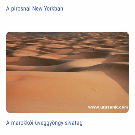
A pirosnál New Yorkban
A marokkói üveggyöngy sivatag