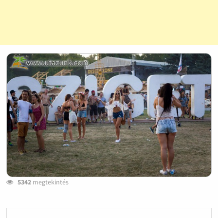
5342
megtekintés