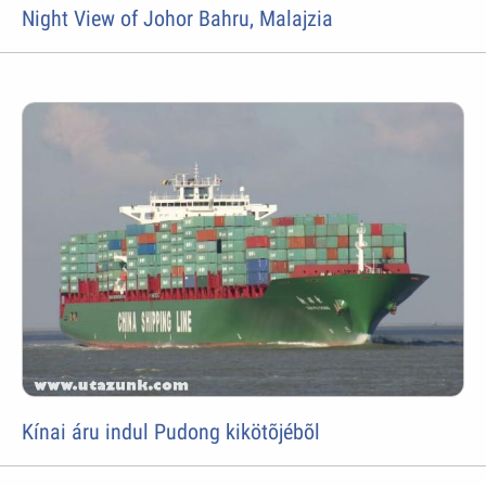
Night View of Johor Bahru, Malajzia
Kínai áru indul Pudong kikötõjébõl