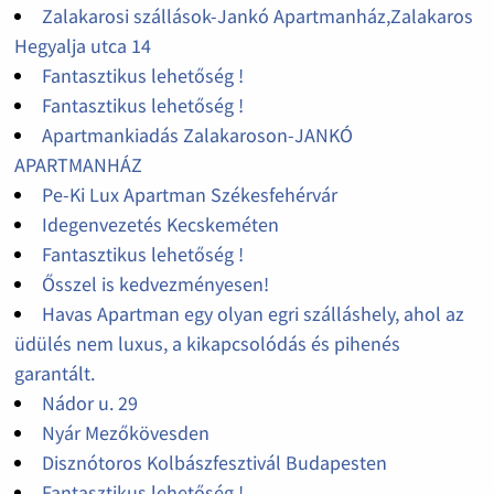
Zalakarosi szállások-Jankó Apartmanház,Zalakaros
Hegyalja utca 14
Fantasztikus lehetőség !
Fantasztikus lehetőség !
Apartmankiadás Zalakaroson-JANKÓ
APARTMANHÁZ
Pe-Ki Lux Apartman Székesfehérvár
Idegenvezetés Kecskeméten
Fantasztikus lehetőség !
Ősszel is kedvezményesen!
Havas Apartman egy olyan egri szálláshely, ahol az
üdülés nem luxus, a kikapcsolódás és pihenés
garantált.
Nádor u. 29
Nyár Mezőkövesden
Disznótoros Kolbászfesztivál Budapesten
Fantasztikus lehetőség !