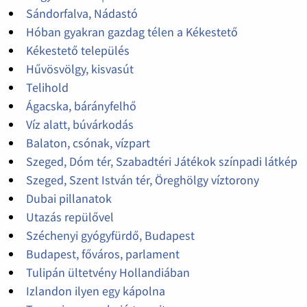
Sándorfalva, Nádastó
Hóban gyakran gazdag télen a Kékestető
Kékestető település
Hűvösvölgy, kisvasút
Telihold
Ágacska, bárányfelhő
Víz alatt, búvárkodás
Balaton, csónak, vízpart
Szeged, Dóm tér, Szabadtéri Játékok színpadi látkép
Szeged, Szent István tér, Öreghölgy víztorony
Dubai pillanatok
Utazás repülővel
Széchenyi gyógyfürdő, Budapest
Budapest, főváros, parlament
Tulipán ültetvény Hollandiában
Izlandon ilyen egy kápolna