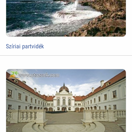
Szíriai partvidék