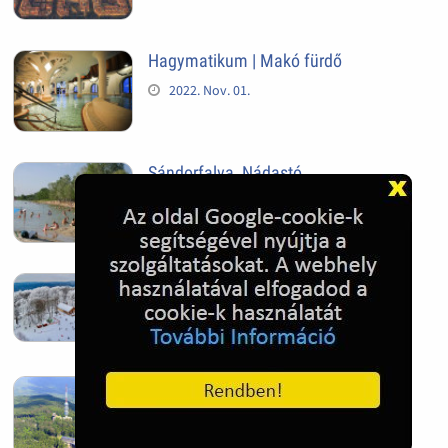
Hagymatikum | Makó fürdő
2022. Nov. 01.
Sándorfalva, Nádastó
2022. Nov. 01.
Hóban gyakran gazdag télen a
Kékestető
2022. Nov. 01.
Kékestető település
2022. Nov. 01.