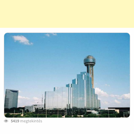
5419
megtekintés