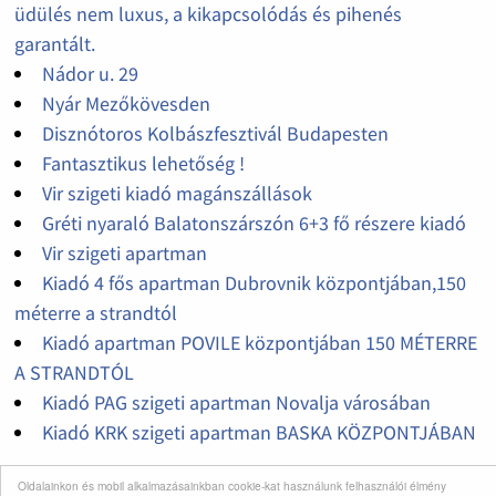
üdülés nem luxus, a kikapcsolódás és pihenés
garantált.
Nádor u. 29
Nyár Mezőkövesden
Disznótoros Kolbászfesztivál Budapesten
Fantasztikus lehetőség !
Vir szigeti kiadó magánszállások
Gréti nyaraló Balatonszárszón 6+3 fő részere kiadó
Vir szigeti apartman
Kiadó 4 fős apartman Dubrovnik központjában,150
méterre a strandtól
Kiadó apartman POVILE központjában 150 MÉTERRE
A STRANDTÓL
Kiadó PAG szigeti apartman Novalja városában
Kiadó KRK szigeti apartman BASKA KÖZPONTJÁBAN
Oldalainkon és mobil alkalmazásainkban cookie-kat használunk felhasználói élmény