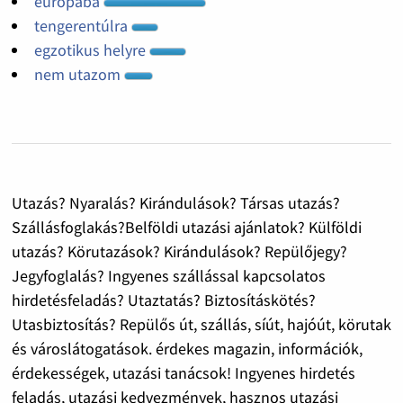
európába
tengerentúlra
egzotikus helyre
nem utazom
Utazás? Nyaralás? Kirándulások? Társas utazás?
Szállásfoglakás?Belföldi utazási ajánlatok? Külföldi
utazás? Körutazások? Kirándulások? Repülőjegy?
Jegyfoglalás? Ingyenes szállással kapcsolatos
hirdetésfeladás? Utaztatás? Biztosításkötés?
Utasbiztosítás? Repülős út, szállás, síút, hajóút, körutak
és városlátogatások. érdekes magazin, információk,
érdekességek, utazási tanácsok! Ingyenes hirdetés
feladás, utazási kedvezmények, hasznos utazási