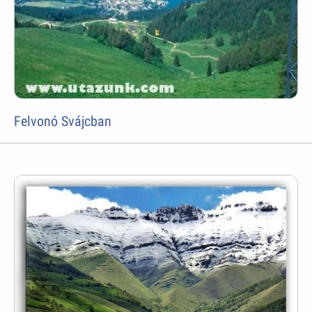
Felvonó Svájcban