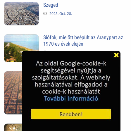
Szeged
2025. Oct. 28.
Siófok, mielőtt beépült az Aranypart az
1970-es évek elején
2024. Nov. 17.
Barcelona, Spanyolország
2022. Dec. 04.
Hagymatikum | Makó fürdő