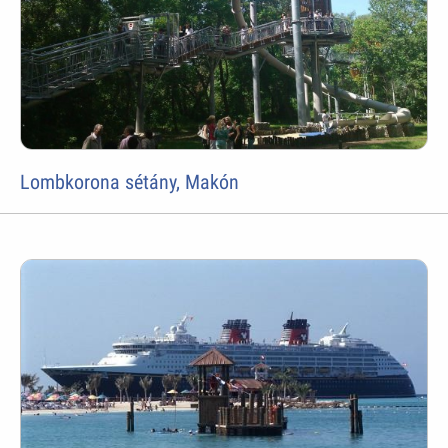
Lombkorona sétány, Makón