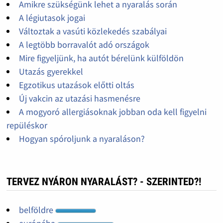
Amikre szükségünk lehet a nyaralás során
A légiutasok jogai
Változtak a vasúti közlekedés szabályai
A legtöbb borravalót adó országok
Mire figyeljünk, ha autót bérelünk külföldön
Utazás gyerekkel
Egzotikus utazások előtti oltás
Új vakcin az utazási hasmenésre
A mogyoró allergiásoknak jobban oda kell figyelni
repüléskor
Hogyan spóroljunk a nyaraláson?
TERVEZ NYÁRON NYARALÁST? - SZERINTED?!
belföldre