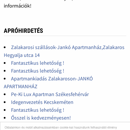
információk!
APRÓHIRDETÉS
Zalakarosi szállások-Jankó Apartmanház,Zalakaros
Hegyalja utca 14
Fantasztikus lehetőség !
Fantasztikus lehetőség !
Apartmankiadás Zalakaroson-JANKÓ
APARTMANHÁZ
Pe-Ki Lux Apartman Székesfehérvár
Idegenvezetés Kecskeméten
Fantasztikus lehetőség !
Ősszel is kedvezményesen!
Havas Apartman egy olyan egri szálláshely, ahol az
Oldalainkon és mobil alkalmazásainkban cookie-kat használunk felhasználói élmény