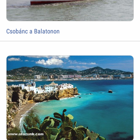
Csobánc a Balatonon