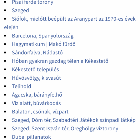
Pisai ferde torony
Szeged
Siófok, mielőtt beépült az Aranypart az 1970-es évek
elején
Barcelona, Spanyolország
Hagymatikum | Makó fürdő
Sándorfalva, Nádastó
Hóban gyakran gazdag télen a Kékestető
Kékestető település
Hűvösvölgy, kisvasút
Telihold
Ágacska, bárányfelhő
Víz alatt, búvárkodás
Balaton, csónak, vízpart
Szeged, Dóm tér, Szabadtéri Játékok színpadi látkép
Szeged, Szent István tér, Öreghölgy víztorony
Dubai pillanatok