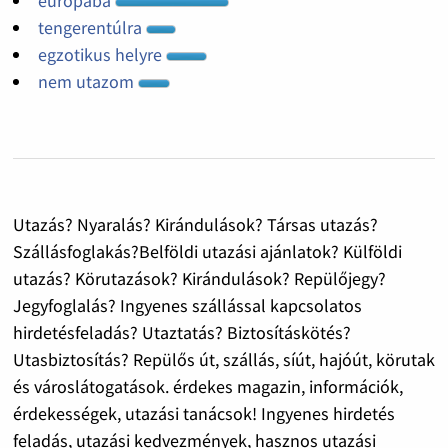
európába
tengerentúlra
egzotikus helyre
nem utazom
Utazás? Nyaralás? Kirándulások? Társas utazás?
Szállásfoglakás?Belföldi utazási ajánlatok? Külföldi
utazás? Körutazások? Kirándulások? Repülőjegy?
Jegyfoglalás? Ingyenes szállással kapcsolatos
hirdetésfeladás? Utaztatás? Biztosításkötés?
Utasbiztosítás? Repülős út, szállás, síút, hajóút, körutak
és városlátogatások. érdekes magazin, információk,
érdekességek, utazási tanácsok! Ingyenes hirdetés
feladás, utazási kedvezmények, hasznos utazási