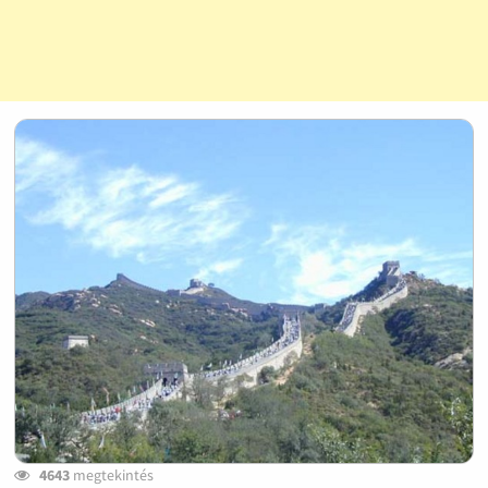
4643
megtekintés