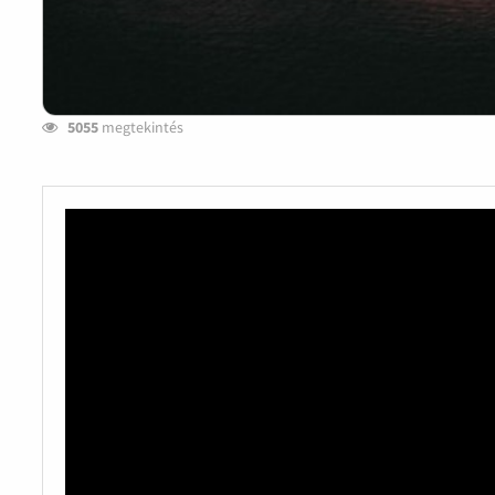
5055
megtekintés