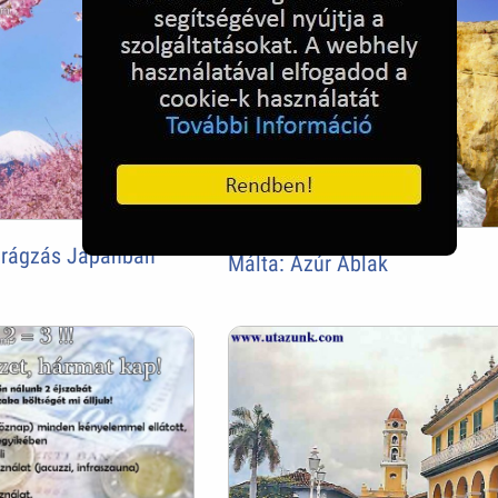
irágzás Japánban
Málta: Azúr Ablak