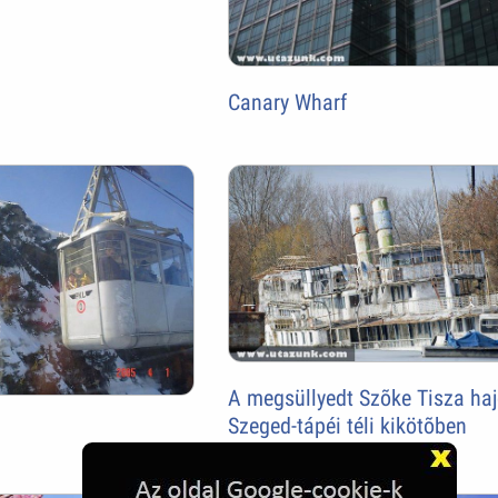
Canary Wharf
A megsüllyedt Szõke Tisza haj
Szeged-tápéi téli kikötõben