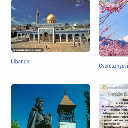
Libanon
Cseresznyev