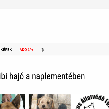
KÉPEK
ADÓ 1%
@
ibi hajó a naplementében