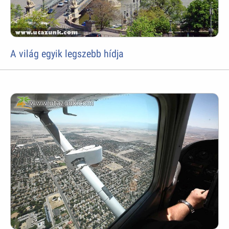
A világ egyik legszebb hídja