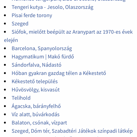
Tengeri kutya - Jesolo, Olaszország
Pisai ferde torony
Szeged
Siófok, mielőtt beépült az Aranypart az 1970-es évek
elején
Barcelona, Spanyolország
Hagymatikum | Makó fürdő
Sándorfalva, Nádastó
Hóban gyakran gazdag télen a Kékestető
Kékestető település
Hűvösvölgy, kisvasút
Telihold
Ágacska, bárányfelhő
Víz alatt, búvárkodás
Balaton, csónak, vízpart
Szeged, Dóm tér, Szabadtéri Játékok színpadi látkép