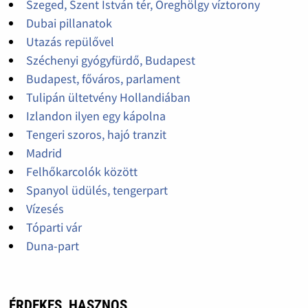
Szeged, Szent István tér, Öreghölgy víztorony
Dubai pillanatok
Utazás repülővel
Széchenyi gyógyfürdő, Budapest
Budapest, főváros, parlament
Tulipán ültetvény Hollandiában
Izlandon ilyen egy kápolna
Tengeri szoros, hajó tranzit
Madrid
Felhőkarcolók között
Spanyol üdülés, tengerpart
Vízesés
Tóparti vár
Duna-part
ÉRDEKES, HASZNOS