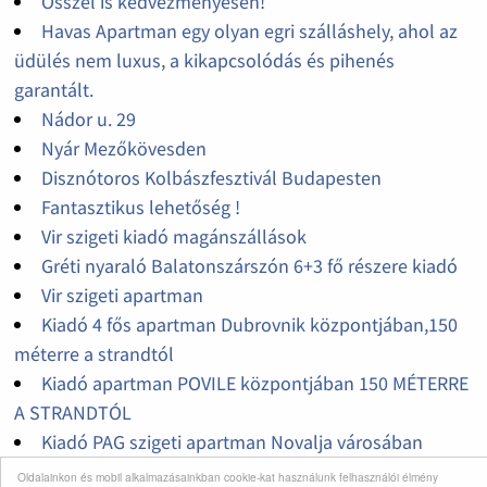
Ősszel is kedvezményesen!
Havas Apartman egy olyan egri szálláshely, ahol az
üdülés nem luxus, a kikapcsolódás és pihenés
garantált.
Nádor u. 29
Nyár Mezőkövesden
Disznótoros Kolbászfesztivál Budapesten
Fantasztikus lehetőség !
Vir szigeti kiadó magánszállások
Gréti nyaraló Balatonszárszón 6+3 fő részere kiadó
Vir szigeti apartman
Kiadó 4 fős apartman Dubrovnik központjában,150
méterre a strandtól
Kiadó apartman POVILE központjában 150 MÉTERRE
A STRANDTÓL
Kiadó PAG szigeti apartman Novalja városában
Kiadó KRK szigeti apartman BASKA KÖZPONTJÁBAN
Oldalainkon és mobil alkalmazásainkban cookie-kat használunk felhasználói élmény