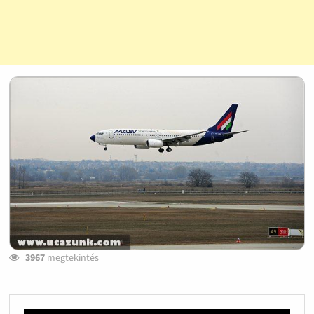
3967
megtekintés