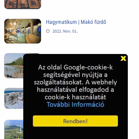
Hagymatikum | Makó fürdő
2022. Nov. 01.
Sándorfalva, Nádastó
2022. Nov. 01.
Hóban gyakran gazdag télen a
Kékestető
2022. Nov. 01.
Kékestető település
2022. Nov. 01.