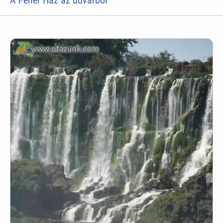
A Fehér Ház az udvarból