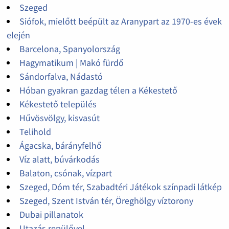
Szeged
Siófok, mielőtt beépült az Aranypart az 1970-es évek
elején
Barcelona, Spanyolország
Hagymatikum | Makó fürdő
Sándorfalva, Nádastó
Hóban gyakran gazdag télen a Kékestető
Kékestető település
Hűvösvölgy, kisvasút
Telihold
Ágacska, bárányfelhő
Víz alatt, búvárkodás
Balaton, csónak, vízpart
Szeged, Dóm tér, Szabadtéri Játékok színpadi látkép
Szeged, Szent István tér, Öreghölgy víztorony
Dubai pillanatok
Utazás repülővel