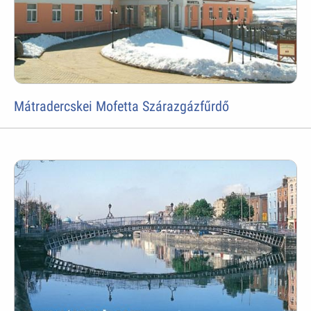
Mátradercskei Mofetta Szárazgázfűrdő