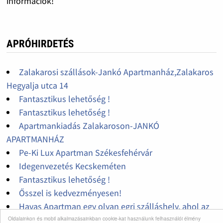
információk!
APRÓHIRDETÉS
Zalakarosi szállások-Jankó Apartmanház,Zalakaros
Hegyalja utca 14
Fantasztikus lehetőség !
Fantasztikus lehetőség !
Apartmankiadás Zalakaroson-JANKÓ
APARTMANHÁZ
Pe-Ki Lux Apartman Székesfehérvár
Idegenvezetés Kecskeméten
Fantasztikus lehetőség !
Ősszel is kedvezményesen!
Havas Apartman egy olyan egri szálláshely, ahol az
üdülés nem luxus, a kikapcsolódás és pihenés
Oldalainkon és mobil alkalmazásainkban cookie-kat használunk felhasználói élmény