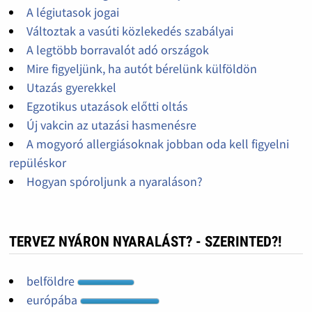
A légiutasok jogai
Változtak a vasúti közlekedés szabályai
A legtöbb borravalót adó országok
Mire figyeljünk, ha autót bérelünk külföldön
Utazás gyerekkel
Egzotikus utazások előtti oltás
Új vakcin az utazási hasmenésre
A mogyoró allergiásoknak jobban oda kell figyelni
repüléskor
Hogyan spóroljunk a nyaraláson?
TERVEZ NYÁRON NYARALÁST? - SZERINTED?!
belföldre
európába