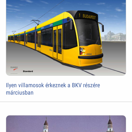
Ilyen villamosok érkeznek a BKV részére
márciusban