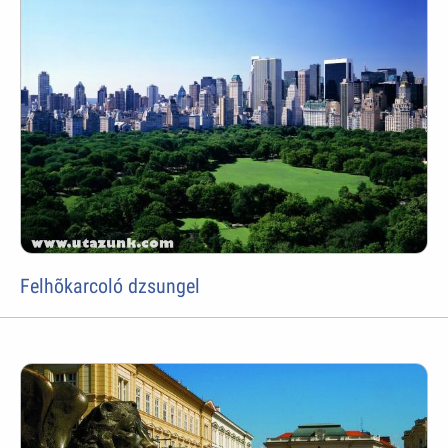
Felhõkarcoló dzsungel