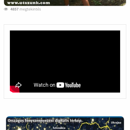
4857
megtekintés