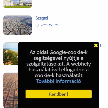
Szeged
2025. Oct. 28.
Siófok, mielőtt beépült az Aranypart az
1970-es évek elején
2024. Nov. 17.
Barcelona, Spanyolország
2022. Dec. 04.