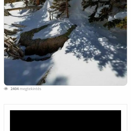
2404
megtekintés