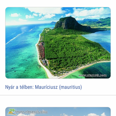
Nyár a télben: Mauríciusz (mauritius)