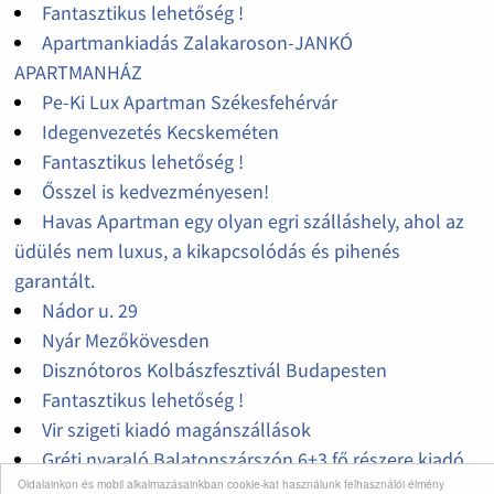
Fantasztikus lehetőség !
Apartmankiadás Zalakaroson-JANKÓ
APARTMANHÁZ
Pe-Ki Lux Apartman Székesfehérvár
Idegenvezetés Kecskeméten
Fantasztikus lehetőség !
Ősszel is kedvezményesen!
Havas Apartman egy olyan egri szálláshely, ahol az
üdülés nem luxus, a kikapcsolódás és pihenés
garantált.
Nádor u. 29
Nyár Mezőkövesden
Disznótoros Kolbászfesztivál Budapesten
Fantasztikus lehetőség !
Vir szigeti kiadó magánszállások
Gréti nyaraló Balatonszárszón 6+3 fő részere kiadó
Oldalainkon és mobil alkalmazásainkban cookie-kat használunk felhasználói élmény
Vir szigeti apartman