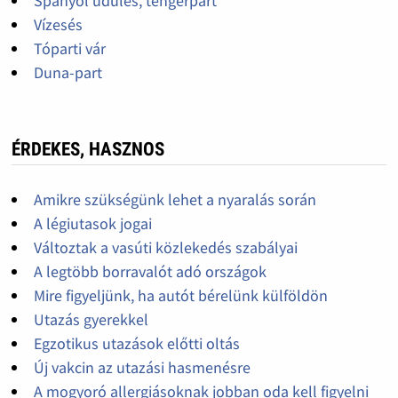
Spanyol üdülés, tengerpart
Vízesés
Tóparti vár
Duna-part
ÉRDEKES, HASZNOS
Amikre szükségünk lehet a nyaralás során
A légiutasok jogai
Változtak a vasúti közlekedés szabályai
A legtöbb borravalót adó országok
Mire figyeljünk, ha autót bérelünk külföldön
Utazás gyerekkel
Egzotikus utazások előtti oltás
Új vakcin az utazási hasmenésre
A mogyoró allergiásoknak jobban oda kell figyelni