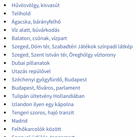
Hűvösvölgy, kisvasút
Telihold
Ágacska, bárányfelhő
Víz alatt, búvárkodás
Balaton, csónak, vízpart
Szeged, Dóm tér, Szabadtéri Játékok színpadi látkép
Szeged, Szent István tér, Öreghölgy víztorony
Dubai pillanatok
Utazás repülővel
Széchenyi gyógyfürdő, Budapest
Budapest, főváros, parlament
Tulipán ültetvény Hollandiában
Izlandon ilyen egy kápolna
Tengeri szoros, hajó tranzit
Madrid
Felhőkarcolók között