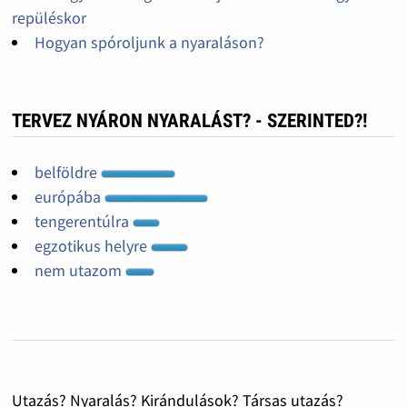
repüléskor
Hogyan spóroljunk a nyaraláson?
TERVEZ NYÁRON NYARALÁST? - SZERINTED?!
belföldre
európába
tengerentúlra
egzotikus helyre
nem utazom
Utazás? Nyaralás? Kirándulások? Társas utazás?