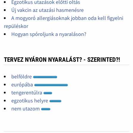
Egzotikus utazások előtti oltás
Új vakcin az utazási hasmenésre
A mogyoró allergiásoknak jobban oda kell figyelni
repüléskor
Hogyan spóroljunk a nyaraláson?
TERVEZ NYÁRON NYARALÁST? - SZERINTED?!
belföldre
európába
tengerentúlra
egzotikus helyre
nem utazom