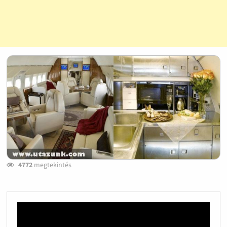
4772
megtekintés