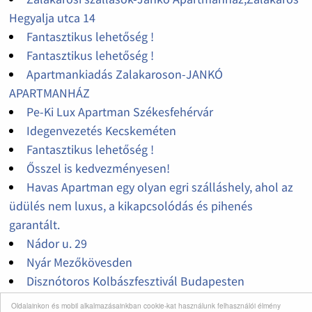
Hegyalja utca 14
Fantasztikus lehetőség !
Fantasztikus lehetőség !
Apartmankiadás Zalakaroson-JANKÓ
APARTMANHÁZ
Pe-Ki Lux Apartman Székesfehérvár
Idegenvezetés Kecskeméten
Fantasztikus lehetőség !
Ősszel is kedvezményesen!
Havas Apartman egy olyan egri szálláshely, ahol az
üdülés nem luxus, a kikapcsolódás és pihenés
garantált.
Nádor u. 29
Nyár Mezőkövesden
Disznótoros Kolbászfesztivál Budapesten
Fantasztikus lehetőség !
Oldalainkon és mobil alkalmazásainkban cookie-kat használunk felhasználói élmény