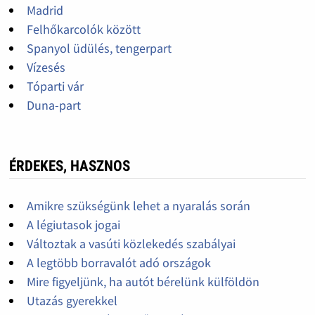
Madrid
Felhőkarcolók között
Spanyol üdülés, tengerpart
Vízesés
Tóparti vár
Duna-part
ÉRDEKES, HASZNOS
Amikre szükségünk lehet a nyaralás során
A légiutasok jogai
Változtak a vasúti közlekedés szabályai
A legtöbb borravalót adó országok
Mire figyeljünk, ha autót bérelünk külföldön
Utazás gyerekkel