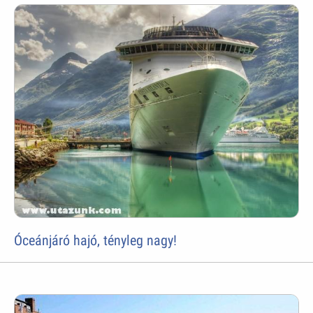
Óceánjáró hajó, tényleg nagy!