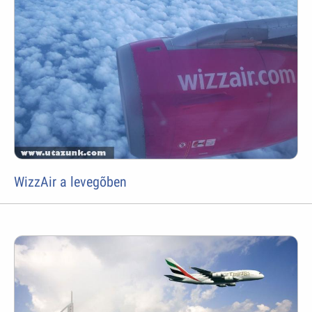
WizzAir a levegõben