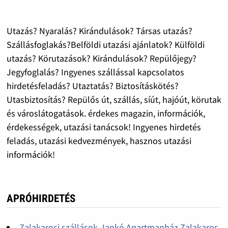
Utazás? Nyaralás? Kirándulások? Társas utazás?
Szállásfoglakás?Belföldi utazási ajánlatok? Külföldi
utazás? Körutazások? Kirándulások? Repülőjegy?
Jegyfoglalás? Ingyenes szállással kapcsolatos
hirdetésfeladás? Utaztatás? Biztosításkötés?
Utasbiztosítás? Repülős út, szállás, síút, hajóút, körutak
és városlátogatások. érdekes magazin, információk,
érdekességek, utazási tanácsok! Ingyenes hirdetés
feladás, utazási kedvezmények, hasznos utazási
információk!
APRÓHIRDETÉS
Zalakarosi szállások-Jankó Apartmanház,Zalakaros