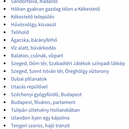
Sándorfalva, Nádastó
Hóban gyakran gazdag télen a Kékestető
Kékestető település
Hűvösvölgy, kisvasút
Telihold
Ágacska, bárányfelhő
Víz alatt, búvárkodás
Balaton, csónak, vízpart
Szeged, Dóm tér, Szabadtéri Játékok színpadi látkép
Szeged, Szent István tér, Öreghölgy víztorony
Dubai pillanatok
Utazás repülővel
Széchenyi gyógyfürdő, Budapest
Budapest, főváros, parlament
Tulipán ültetvény Hollandiában
Izlandon ilyen egy kápolna
Tengeri szoros, hajó tranzit