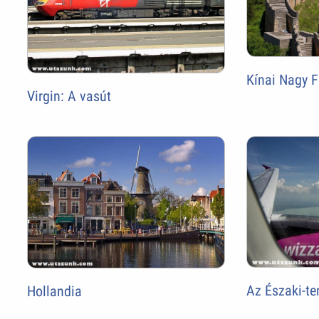
Kínai Nagy F
Virgin: A vasút
Az Északi-te
Hollandia