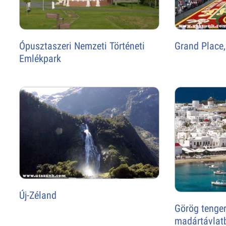
Ópusztaszeri Nemzeti Történeti
Grand Place,
Emlékpark
Új-Zéland
Görög tenger
madártávlat