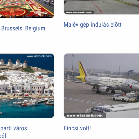
Malév gép indulás elõtt
 Brussels, Belgium
Fincsi volt!
parti város
ból