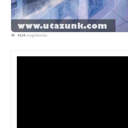
4234
megtekintés