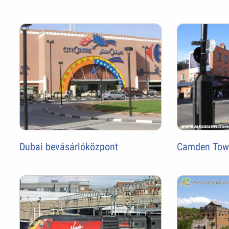
Dubai bevásárlóközpont
Camden Tow