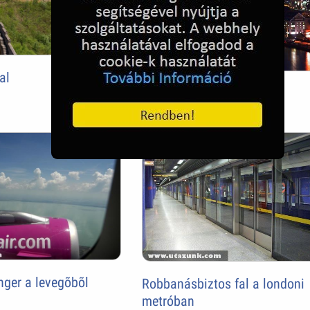
al
Berlin
nger a levegõbõl
Robbanásbiztos fal a londoni
metróban