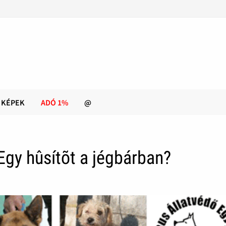
KÉPEK
ADÓ 1%
@
Egy hûsítõt a jégbárban?