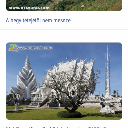
A hegy tetejétõl nem messze