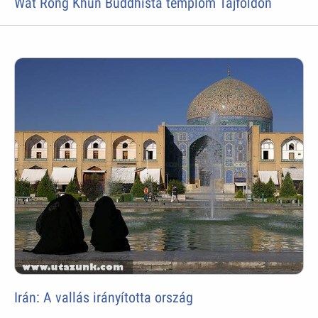
Wat Rong Khun Buddhista templom Tájföldön
Irán: A vallás irányította ország