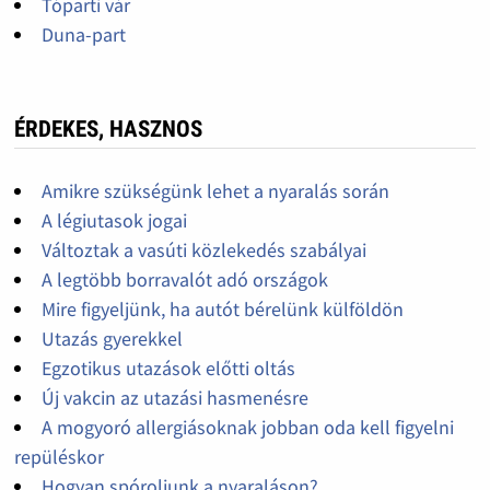
Tóparti vár
Duna-part
ÉRDEKES, HASZNOS
Amikre szükségünk lehet a nyaralás során
A légiutasok jogai
Változtak a vasúti közlekedés szabályai
A legtöbb borravalót adó országok
Mire figyeljünk, ha autót bérelünk külföldön
Utazás gyerekkel
Egzotikus utazások előtti oltás
Új vakcin az utazási hasmenésre
A mogyoró allergiásoknak jobban oda kell figyelni
repüléskor
Hogyan spóroljunk a nyaraláson?