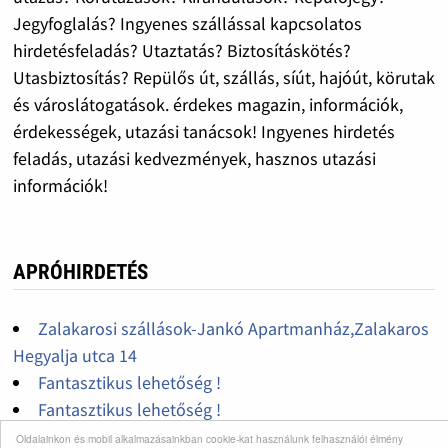
Jegyfoglalás? Ingyenes szállással kapcsolatos
hirdetésfeladás? Utaztatás? Biztosításkötés?
Utasbiztosítás? Repülős út, szállás, síút, hajóút, körutak
és városlátogatások. érdekes magazin, információk,
érdekességek, utazási tanácsok! Ingyenes hirdetés
feladás, utazási kedvezmények, hasznos utazási
információk!
APRÓHIRDETÉS
Zalakarosi szállások-Jankó Apartmanház,Zalakaros
Hegyalja utca 14
Fantasztikus lehetőség !
Fantasztikus lehetőség !
Apartmankiadás Zalakaroson-JANKÓ
Oldalainkon és mobil alkalmazásainkban cookie-kat használunk felhasználói élmény