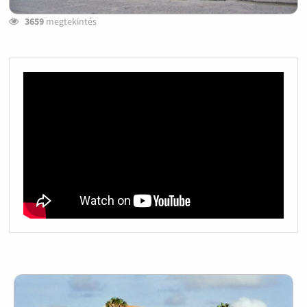
3659
megtekintés