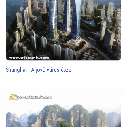
Shanghai - A jövõ városrésze