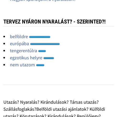
TERVEZ NYÁRON NYARALÁST? - SZERINTED?!
belföldre
európába
tengerentúlra
egzotikus helyre
nem utazom
Utazás? Nyaralás? Kirándulások? Társas utazás?
Szállásfoglakás?Belföldi utazási ajánlatok? Külföldi
utazás? Körutazások? Kirándulások? Repülőjegy?